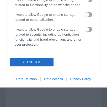
related to functionality of the website or app.
I want to allow Google to enable storage
related to personalization.
I want to allow Google to enable storage
ELSTARTOLT A MŰVÉSZETEK VÖLGYE
related to security, including authentication
functionality and fraud prevention, and other
user protection.
A bejegyzés trackback címe:
https://kulturpart.hu/api/trackback/id/7911288
CONFIRM
Kommentek:
A hozzászólások a
vonatkozó jogszabályok
értelmében felhasználói tartalomnak
minősülnek, értük a
szolgáltatás technikai
üzemeltetője semmilyen felelősséget
Data Deletion
Data Access
Privacy Policy
nem vállal, azokat nem ellenőrzi. Kifogás esetén forduljon a blog szerkesztőjéhez.
Részletek a
Felhasználási feltételekben
és az
adatvédelmi tájékoztatóban
.