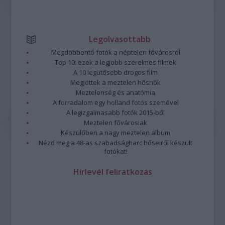
Legolvasottabb
Megdöbbentő fotók a néptelen fővárosról
Top 10: ezek a legjobb szerelmes filmek
A 10 legütősebb drogos film
Megjöttek a meztelen hősnők
Meztelenség és anatómia
A forradalom egy holland fotós szemével
A legizgalmasabb fotók 2015-ből
Meztelen fővárosiak
Készülőben a nagy meztelen album
Nézd meg a 48-as szabadságharc hőseiről készült
fotókat!
Hírlevél feliratkozás