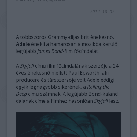
2012. 10. 02.
A többszörös Grammy-díjas brit énekesnő,
Adele
énekli a hamarosan a mozikba kerülő
legújabb
James Bond
-film főcímdalát.
A
Skyfall
című film főcímdalának szerzője a 24
éves énekesnő mellett Paul Epworth, aki
producere és társszerzője volt Adele eddigi
egyik legnagyobb sikerének, a
Rolling the
Deep
című számnak. A legújabb Bond-kaland
dalának címe a filmhez hasonlóan
Skyfall
lesz.