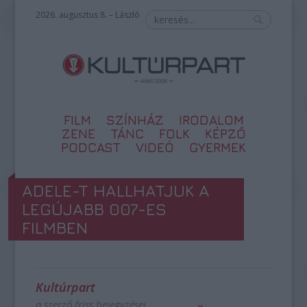
2026. augusztus 8. – László
FILM
SZÍNHÁZ
IRODALOM
ZENE
TÁNC
FOLK
KÉPZŐ
PODCAST
VIDEÓ
GYERMEK
ADELE-T HALLHATJUK A
LEGÚJABB 007-ES
FILMBEN
Kultúrpart
a szerző friss bejegyzései