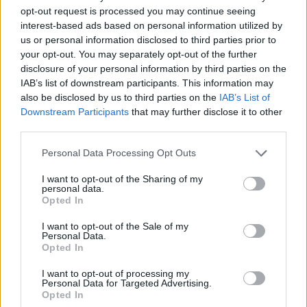
keresztül meghallgathatjuk, de a teljes
opt-out request is processed you may continue seeing
interest-based ads based on personal information utilized by
számra még pár napot várnunk kell: a dalt
us or personal information disclosed to third parties prior to
kreatívan időzítve október 5-én, James Bond
your opt-out. You may separately opt-out of the further
ötvenedik szülinapján, 0:07-kor hozzák
disclosure of your personal information by third parties on the
nyilvánosságra.
IAB’s list of downstream participants. This information may
also be disclosed by us to third parties on the
IAB’s List of
Downstream Participants
that may further disclose it to other
third parties.
Please note that this website/app uses one or more Google
Personal Data Processing Opt Outs
services and may gather and store information including but
not limited to your visit or usage behaviour. You may click to
I want to opt-out of the Sharing of my
personal data.
grant or deny consent to Google and its third-party tags to
Opted In
use your data for below specified purposes in below Google
consent section.
I want to opt-out of the Sale of my
Forrás:
Hirado.hu
Personal Data.
Opted In
I want to opt-out of processing my
Personal Data for Targeted Advertising.
Opted In