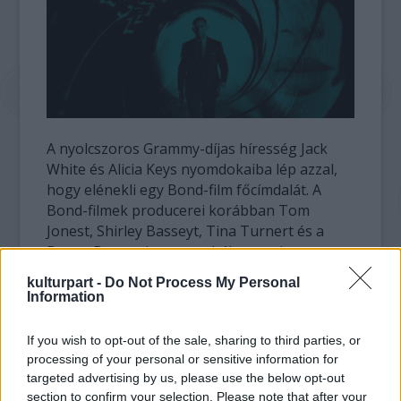
A nyolcszoros Grammy-díjas híresség Jack
White és Alicia Keys nyomdokaiba lép azzal,
hogy elénekli egy Bond-film főcímdalát. A
Bond-filmek producerei korábban Tom
Jonest, Shirley Basseyt, Tina Turnert és a
Duran Durant is meg tudták nyerni
maguknak egy-egy főcímdal erejéig.
kulturpart -
Do Not Process My Personal
Information
A
Skyfall
október 26-án kerül a mozikba,
James Bondot ezúttal is Daniel Craig játssza.
If you wish to opt-out of the sale, sharing to third parties, or
processing of your personal or sensitive information for
A kiszivárgott másfél perces részletet a
targeted advertising by us, please use the below opt-out
Soundcloud hangmegosztó portálon
section to confirm your selection. Please note that after your