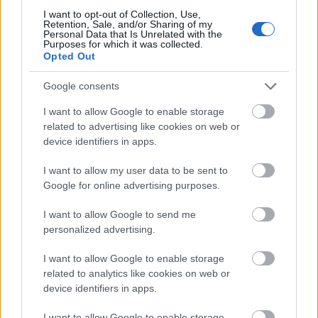
Film
Zene
Nagy-Britannia
James Bond
Filmpremier
Hollywoodi filmipar
I want to opt-out of Collection, Use,
Retention, Sale, and/or Sharing of my
Personal Data that Is Unrelated with the
Purposes for which it was collected.
Opted Out
Google consents
I want to allow Google to enable storage
related to advertising like cookies on web or
device identifiers in apps.
ÉNEKMONDÓK A POLGÁRHÁBORÚBAN, DÁNOK
MACEDÓNIÁBAN, SANTANA SZIKRÁJA ÉS NÓTA
REVIVAL – RITMO FILMNAPOK A TOLDI MOZIBAN
I want to allow my user data to be sent to
Google for online advertising purposes.
I want to allow Google to send me
personalized advertising.
I want to allow Google to enable storage
related to analytics like cookies on web or
device identifiers in apps.
AZAHRIAH A MAGYAR MOZIKAT IS MEGHÓDÍTJA
I want to allow Google to enable storage