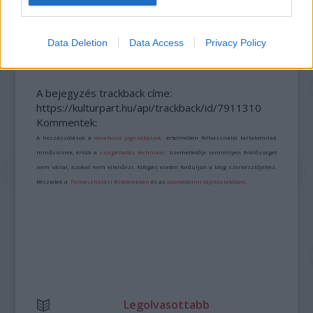
NÉPMŰVÉSZET EGÉSZ ÉVBEN!
Data Deletion
Data Access
Privacy Policy
A bejegyzés trackback címe:
https://kulturpart.hu/api/trackback/id/7911310
Kommentek:
A hozzászólások a
vonatkozó jogszabályok
értelmében felhasználói tartalomnak
minősülnek, értük a
szolgáltatás technikai
üzemeltetője semmilyen felelősséget
nem vállal, azokat nem ellenőrzi. Kifogás esetén forduljon a blog szerkesztőjéhez.
Részletek a
Felhasználási feltételekben
és az
adatvédelmi tájékoztatóban
.
Legolvasottabb