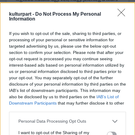
túl hideg és száraz égitest ahhoz, hogy
bármilyen életformának "otthont adjon". "A
kulturpart -
Do Not Process My Personal
Information
jelenleg megfigyelhető trend alapján nyárra
akár 20 Celsius-fok fölé emelkedhet a
hőmérséklet. Újra kell esetleg gondolnunk a
If you wish to opt-out of the sale, sharing to third parties, or
processing of your personal or sensitive information for
marsi életlehetőségre vonatkozó
targeted advertising by us, please use the below opt-out
elméleteinket, hiszen már most is elég magas
section to confirm your selection. Please note that after your
nappal a hőmérséklet ahhoz, hogy állandó
opt-out request is processed you may continue seeing
jelleggel folyékony halmazállapotú víz
interest-based ads based on personal information utilized by
legyen" - magyarázta Felipe Gómez, a madridi
us or personal information disclosed to third parties prior to
Asztrobiológiai Központ kutatója.
your opt-out. You may separately opt-out of the further
disclosure of your personal information by third parties on the
Ám míg a nappalokat a Curiosity kellemes
IAB’s list of downstream participants. This information may
időjárási feltételek között tölti, annál
also be disclosed by us to third parties on the
IAB’s List of
keményebbek az éjszakák, hajnalra a
Downstream Participants
that may further disclose it to other
hőmérséklet mínusz 70 Celsius-fokra
third parties.
csökken. Az ilyen nagy
Please note that this website/app uses one or more Google
Personal Data Processing Opt Outs
hőmérsékletingadozások azzal
services and may gather and store information including but
magyarázhatók, hogy a Mars sokkal
not limited to your visit or usage behaviour. You may click to
I want to opt-out of the Sharing of my