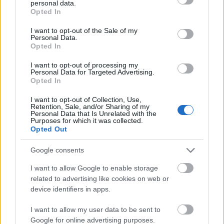
personal data.
szárazabb, mint a Föld, légköre pedig alig egy
grant or deny consent to Google and its third-party tags to
Opted In
százaléka bolygónkénak, így esetében
use your data for below specified purposes in below Google
jobban érvényesül a Nap hevítő hatása. A
consent section.
I want to opt-out of the Sale of my
Personal Data.
REMS mérései azt is kimutatták, hogy a Gale-
Opted In
kráterben növekszik a légköri nyomás, ami
egybeesik a várakozásokkal. Telente elég
I want to opt-out of processing my
Personal Data for Targeted Advertising.
hideg van ugyanis ahhoz, hogy a Mars
Opted In
pólusain megfagyjon a szén-dioxid,
"szárazjég-sapkákat" alkotva. Mivel a szén-
I want to opt-out of Collection, Use,
Retention, Sale, and/or Sharing of my
dioxid a marsi légkör fő alkotóeleme, az
Personal Data that Is Unrelated with the
atmoszferikus nyomás évszakról évszakra
Purposes for which it was collected.
Opted Out
változik.
Google consents
Forrás:
MTI
I want to allow Google to enable storage
related to advertising like cookies on web or
device identifiers in apps.
Űrkutatás
Időjárás
Lavór
I want to allow my user data to be sent to
Google for online advertising purposes.