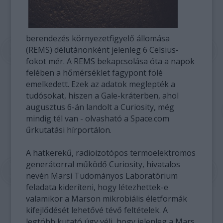
berendezés környezetfigyelő állomása
(REMS) délutánonként jelenleg 6 Celsius-
fokot mér. A REMS bekapcsolása óta a napok
felében a hőmérséklet fagypont fölé
emelkedett. Ezek az adatok meglepték a
tudósokat, hiszen a Gale-kráterben, ahol
augusztus 6-án landolt a Curiosity, még
mindig tél van - olvasható a Space.com
űrkutatási hírportálon.
A hatkerekű, radioizotópos termoelektromos
generátorral működő Curiosity, hivatalos
nevén Marsi Tudományos Laboratórium
feladata kideríteni, hogy létezhettek-e
valamikor a Marson mikrobiális életformák
kifejlődését lehetővé tévő feltételek. A
legtöbb kutató úgy véli, hogy jelenleg a Mars