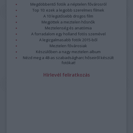
Megdöbbentő fotók a néptelen fővárosról
Top 10: ezek a legjobb szerelmes filmek
A 10 legütősebb drogos film
Megjöttek a meztelen hősnők
Meztelenség és anatómia
A forradalom egy holland fotós szemével
A legizgalmasabb fotók 2015-ből
Meztelen fővárosiak
Készülőben a nagy meztelen album
Nézd meg a 48-as szabadságharc hőseiről készült
fotókat!
Hírlevél feliratkozás