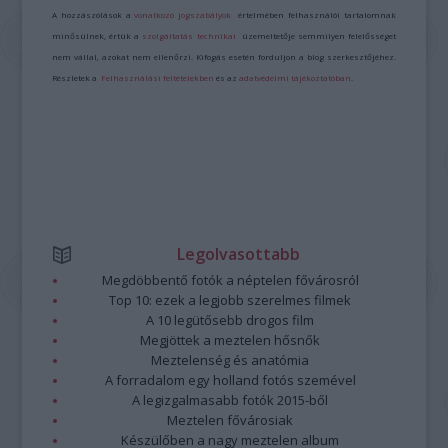
A hozzászólások a
vonatkozó jogszabályok
értelmében felhasználói tartalomnak
minősülnek, értük a
szolgáltatás technikai
üzemeltetője semmilyen felelősséget
nem vállal, azokat nem ellenőrzi. Kifogás esetén forduljon a blog szerkesztőjéhez.
Részletek a
Felhasználási feltételekben
és az
adatvédelmi tájékoztatóban
.
Legolvasottabb
Megdöbbentő fotók a néptelen fővárosról
Top 10: ezek a legjobb szerelmes filmek
A 10 legütősebb drogos film
Megjöttek a meztelen hősnők
Meztelenség és anatómia
A forradalom egy holland fotós szemével
A legizgalmasabb fotók 2015-ből
Meztelen fővárosiak
Készülőben a nagy meztelen album