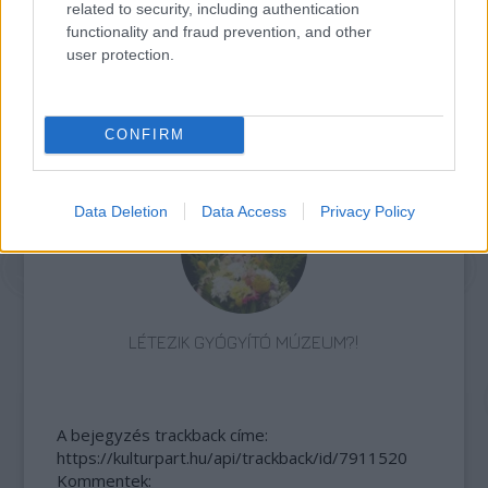
related to security, including authentication
functionality and fraud prevention, and other
user protection.
„NEM TÖBB EZER EMBERRE UTAZUNK, HANEM
CONFIRM
EGY VÁLOGATOTT TÁRSASÁGRA”
Data Deletion
Data Access
Privacy Policy
LÉTEZIK GYÓGYÍTÓ MÚZEUM?!
A bejegyzés trackback címe:
https://kulturpart.hu/api/trackback/id/7911520
Kommentek: