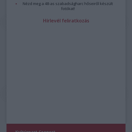
Nézd meg a 48-as szabadságharc hőseiről készült
fotókat!
Hírlevél feliratkozás
Kultúrpart Csoport