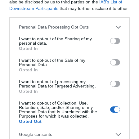
miatt vannak olyan elítéltek, akik nem
also be disclosed by us to third parties on the
IAB’s List of
használhatnak oldószereket tartalmazó
Downstream Participants
that may further disclose it to other
ragasztókat, festékeket, másoknak nem
third parties.
adható a kezébe olló vagy szúrásra, vágásra
Please note that this website/app uses one or more Google
Personal Data Processing Opt Outs
alkalmas más szerszám.
services and may gather and store information including but
not limited to your visit or usage behaviour. You may click to
I want to opt-out of the Sharing of my
A Szegedi Fegyház és Börtönben kiemelt
personal data.
grant or deny consent to Google and its third-party tags to
Opted In
figyelmet fordítanak az alkotótevékenységre,
use your data for below specified purposes in below Google
hiszen a művészet a legősibb és legeredetibb
consent section.
I want to opt-out of the Sale of my
önkifejezési és véleménynyilvánítási eszköz,
Personal Data.
Opted In
segítségével könnyebben megismerhetők a
fogvatartottak is - közölte a szakember. A
I want to opt-out of processing my
parancsnokhelyettes kifejtette, ezt támasztja
Personal Data for Targeted Advertising.
Opted In
alá egy a közelmúltban lezárult nemzetközi
projekt is, amely román, szlovén, olasz,
I want to opt-out of Collection, Use,
valamint magyar büntetés-végrehajtási
Retention, Sale, and/or Sharing of my
Personal Data that Is Unrelated with the
intézetekben folyó művészetterápiás
Purposes for which it was collected.
Opted Out
programok tapasztalatait hasonlította össze.
A különböző országokból érkezett
Google consents
szakemberek egyetértettek abban, hogy a