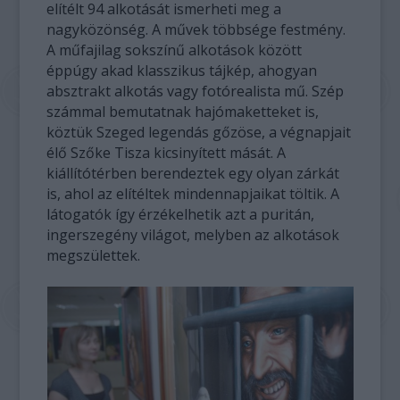
elítélt 94 alkotását ismerheti meg a
nagyközönség. A művek többsége festmény.
A műfajilag sokszínű alkotások között
éppúgy akad klasszikus tájkép, ahogyan
absztrakt alkotás vagy fotórealista mű. Szép
számmal bemutatnak hajómaketteket is,
köztük Szeged legendás gőzöse, a végnapjait
élő Szőke Tisza kicsinyített mását. A
kiállítótérben berendeztek egy olyan zárkát
is, ahol az elítéltek mindennapjaikat töltik. A
látogatók így érzékelhetik azt a puritán,
ingerszegény világot, melyben az alkotások
megszülettek.