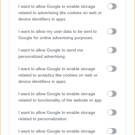
kulturális tevékenység hozzájárul az elítéltek
I want to allow Google to enable storage
neveléséhez, személyiségfejlődéséhez, javítja
related to advertising like cookies on web or
az intézetek rendjét, biztonságát.
device identifiers in apps.
I want to allow my user data to be sent to
Forrás:
Hirado.hu
Google for online advertising purposes.
I want to allow Google to send me
personalized advertising.
Kiállítás
Szeged
Móra Ferenc Múzeum
Bűn
Képző
I want to allow Google to enable storage
related to analytics like cookies on web or
device identifiers in apps.
I want to allow Google to enable storage
related to functionality of the website or app.
I want to allow Google to enable storage
related to personalization.
AZ EMBERSÉG ÜNNEPE
I want to allow Google to enable storage