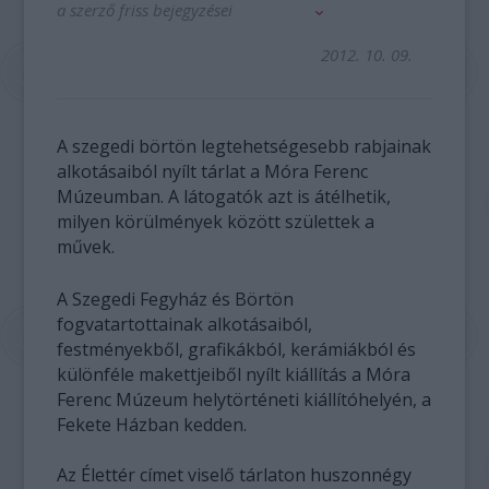
a szerző friss bejegyzései
2012. 10. 09.
A szegedi börtön legtehetségesebb rabjainak
alkotásaiból nyílt tárlat a Móra Ferenc
Múzeumban. A látogatók azt is átélhetik,
milyen körülmények között születtek a
művek.
A Szegedi Fegyház és Börtön
fogvatartottainak alkotásaiból,
festményekből, grafikákból, kerámiákból és
különféle makettjeiből nyílt kiállítás a Móra
Ferenc Múzeum helytörténeti kiállítóhelyén, a
Fekete Házban kedden.
Az Élettér címet viselő tárlaton huszonnégy