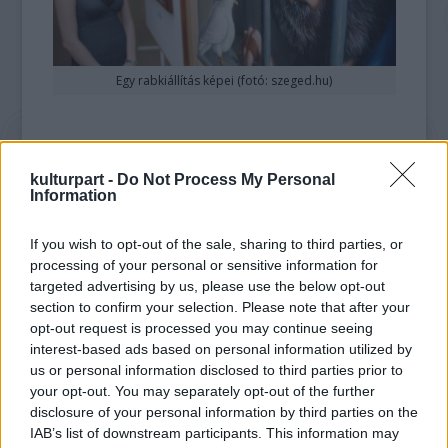
Egy rabkiállítás képei (fotó: szeged.hu)
A Szegedi Fegyház és Börtönben jelenleg
mintegy 1650 fő tölti szabadságvesztését
kulturpart -
Do Not Process My Personal
Information
vagy előzetes letartóztatását. Az
alkotómunka az elítéltek között egyre
népszerűbb: már több mint kétszázan
If you wish to opt-out of the sale, sharing to third parties, or
készítenek rendszeresen képzőművészeti
processing of your personal or sensitive information for
targeted advertising by us, please use the below opt-out
alkotásokat. Törzsök Tibor, az intézet
section to confirm your selection. Please note that after your
parancsnokhelyettese az MTI-nek elmondta,
opt-out request is processed you may continue seeing
a fogvatartottak szabadidős
interest-based ads based on personal information utilized by
tevékenységként, illetve a művészetterápiás
us or personal information disclosed to third parties prior to
foglalkozásokon végezhetnek alkotómunkát.
your opt-out. You may separately opt-out of the further
E tevékenység technikailag is rendkívül
disclosure of your personal information by third parties on the
változatos, hiszen a biztonsági előírások
IAB’s list of downstream participants. This information may