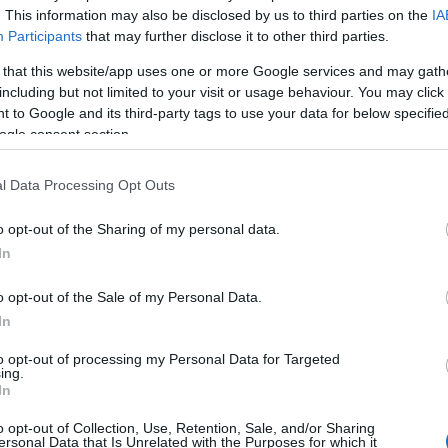
el énekelt különböző külföldi előadásokban, de
. This information may also be disclosed by us to third parties on the
IA
gyütt.
Participants
that may further disclose it to other third parties.
 that this website/app uses one or more Google services and may gath
including but not limited to your visit or usage behaviour. You may click 
 to Google and its third-party tags to use your data for below specifi
ogle consent section.
l Data Processing Opt Outs
o opt-out of the Sharing of my personal data.
In
o opt-out of the Sale of my Personal Data.
In
to opt-out of processing my Personal Data for Targeted
ing.
In
o opt-out of Collection, Use, Retention, Sale, and/or Sharing
ersonal Data that Is Unrelated with the Purposes for which it
e és Bretz Gábor (Fotó: Éder Vera)