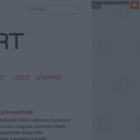
ST
VIDEÓ
GYERMEK
egolvasottabb
öbbentő fotók a néptelen fővárosról
0: ezek a legjobb szerelmes filmek
legütősebb drogos film
öttek a meztelen hősnők