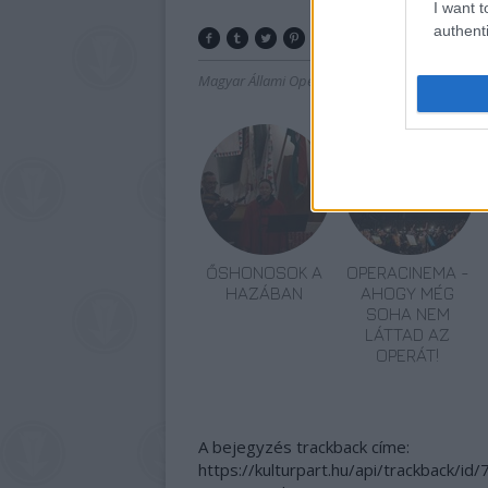
I want t
authenti
Magyar Állami Operaház
Párizs
Opera
Franc
ŐSHONOSOK A
OPERACINEMA -
HAZÁBAN
AHOGY MÉG
SOHA NEM
LÁTTAD AZ
OPERÁT!
A bejegyzés trackback címe:
https://kulturpart.hu/api/trackback/id