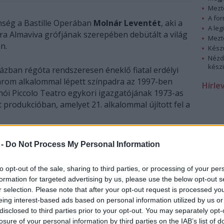
Mezt
A fo
nség a Bastille Operában
Molnár Leventét
, aki a
A leg
a Almaviva grófjának szerepében debütált a világ
Mezt
n.
Kész
Nézd
készü
zban régóta rendszeresen éneklő fiatal erdélyi
három alkalommal lépett színpadra az 1997-ben
Hírle
ánói Piccolo Teatro egykori igazgatójának 1973-as
rodukcióban, amelyet 21. alkalommal újított fel a
remieren Solti György vezényelte. Ilyen sokáig
 -
Do Not Process My Personal Information
tszottak Párizsban.
to opt-out of the sale, sharing to third parties, or processing of your per
lőadások végén két énekest részesített hatalmas
formation for targeted advertising by us, please use the below opt-out s
t szopránt, Emma Bellt és Molnár Leventét.
r selection. Please note that after your opt-out request is processed y
eing interest-based ads based on personal information utilized by us or
to, Susannát a svéd Camilla Tilling, Marcellinát a
disclosed to third parties prior to your opt-out. You may separately opt-
t pedig a szintén svéd Anna Grevelius alakította.
losure of your personal information by third parties on the IAB’s list of