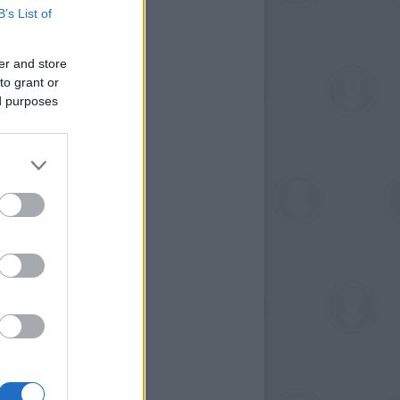
B’s List of
er and store
to grant or
ed purposes