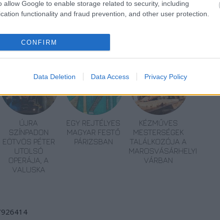
o allow Google to enable storage related to security, including
cation functionality and fraud prevention, and other user protection.
iaország
Erdély
Csíkszereda
Elmúlás
CONFIRM
Data Deletion
Data Access
Privacy Policy
ÚJRA
EGY REJTÉLYES
KÉZMŰVES
SZÍNPADON
MAGYAR FESTŐ
MESTERSÉGEK
EÖTVÖS PÉTER
PÁRIZSBAN
TALÁLKOZÓJA A
UTOLSÓ
MAROSVÁSÁRHELYI
OPERÁJA, A
VÁRBAN
VALUSKA
/7926414