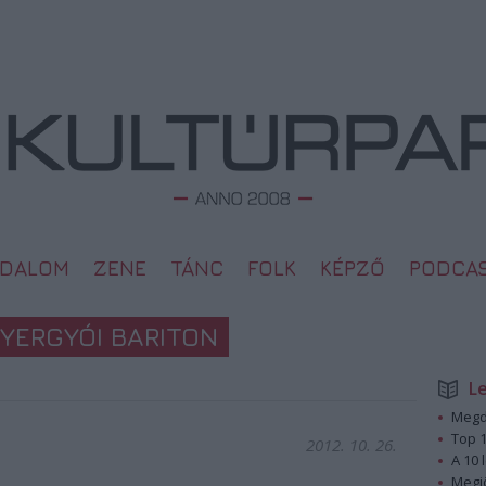
ODALOM
ZENE
TÁNC
FOLK
KÉPZŐ
PODCA
GYERGYÓI BARITON
L
Megd
Top 1
2012. 10. 26.
A 10 
Megj