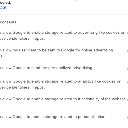
lected.
Out
: "a Bastille-ban debütálni olyan, mintha az
. Egy A-kategóriás operaházban énekelni a karrier
consents
 Itt nagyon kritikus a közönség, vagy szeretik az
o allow Google to enable storage related to advertising like cookies on
agyon jó az énekesi gárda".
evice identifiers in apps.
ett Molnár Levente a csíkszeredai Nagy István
o allow my user data to be sent to Google for online advertising
piskola magánének szakának elvégzése után 18
s.
i Nemzeti Színházban. Ugyanebben az évben nyert
m magánének szakára, ahol román mesterei voltak,
to allow Google to send me personalized advertising.
 óta a müncheni Bayerische Staatsoper
 de évente 4-5 hónapig a világ számos
o allow Google to enable storage related to analytics like cookies on
 egyebek mellett a londoni Covent Gardenben, a
evice identifiers in apps.
-ban is fellép. Anyaszínházának azonban továbbra
ti, ahol 2004-ben mutatkozott be, és saját szavai
o allow Google to enable storage related to functionality of the website
é" nagyon széles repertoárt kialakítva.
o allow Google to enable storage related to personalization.