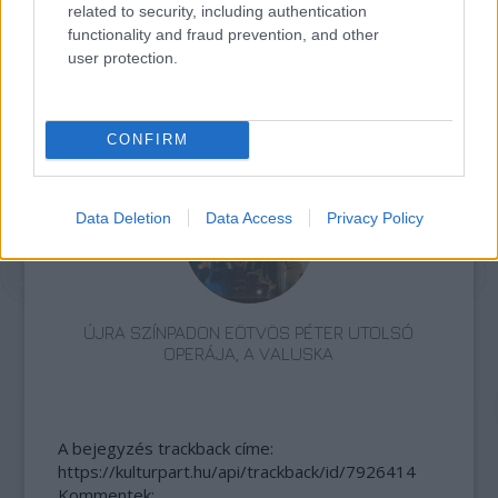
related to security, including authentication
functionality and fraud prevention, and other
user protection.
OPERACINEMA - AHOGY MÉG SOHA NEM LÁTTAD
AZ OPERÁT!
CONFIRM
Data Deletion
Data Access
Privacy Policy
ÚJRA SZÍNPADON EÖTVÖS PÉTER UTOLSÓ
OPERÁJA, A VALUSKA
A bejegyzés trackback címe:
https://kulturpart.hu/api/trackback/id/7926414
Kommentek: