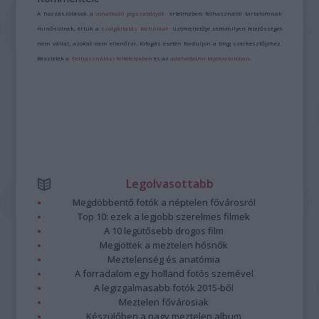
A hozzászólások a
vonatkozó jogszabályok
értelmében felhasználói tartalomnak
minősülnek, értük a
szolgáltatás technikai
üzemeltetője semmilyen felelősséget
nem vállal, azokat nem ellenőrzi. Kifogás esetén forduljon a blog szerkesztőjéhez.
Részletek a
Felhasználási feltételekben
és az
adatvédelmi tájékoztatóban
.
Legolvasottabb
Megdöbbentő fotók a néptelen fővárosról
Top 10: ezek a legjobb szerelmes filmek
A 10 legütősebb drogos film
Megjöttek a meztelen hősnők
Meztelenség és anatómia
A forradalom egy holland fotós szemével
A legizgalmasabb fotók 2015-ből
Meztelen fővárosiak
Készülőben a nagy meztelen album