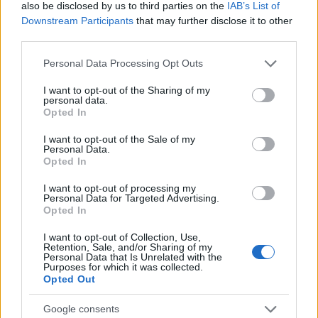
also be disclosed by us to third parties on the
IAB’s List of
Downstream Participants
that may further disclose it to other
Az 1983-ban Gyergyóremetén született
third parties.
Molnár Levente a csíkszeredai Nagy István
Zene- és Képzőművészeti Szakközépiskola
Please note that this website/app uses one or more Google
Personal Data Processing Opt Outs
services and may gather and store information including but
magánének szakának elvégzése után 18
not limited to your visit or usage behaviour. You may click to
I want to opt-out of the Sharing of my
évesen, 2001-ben debütált az aradi Nemzeti
personal data.
grant or deny consent to Google and its third-party tags to
Színházban. Ugyanebben az évben nyert
Opted In
use your data for below specified purposes in below Google
felvételt a Nagyváradi Zeneegyetem
consent section.
I want to opt-out of the Sale of my
magánének szakára, ahol román mesterei
Personal Data.
voltak, többek között Marian Boboia. 2009
Opted In
óta a müncheni Bayerische Staatsoper
I want to opt-out of processing my
társulatának egyik vezető művésze, de
Personal Data for Targeted Advertising.
évente 4-5 hónapig a világ számos
Opted In
operaházában, a budapesti mellett egyebek
I want to opt-out of Collection, Use,
mellett a londoni Covent Gardenben, a bécsi
Retention, Sale, and/or Sharing of my
Staatsoperben vagy Bordeaux-ban is fellép.
Personal Data that Is Unrelated with the
Purposes for which it was collected.
Anyaszínházának azonban továbbra is a
Opted Out
Magyar Állami Operaházat tekinti, ahol 2004-
ben mutatkozott be, és saját szavai szerint
Google consents