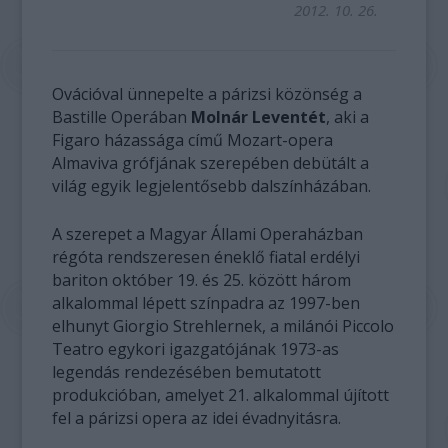
2012. 10. 26.
Ovációval ünnepelte a párizsi közönség a
Bastille Operában
Molnár Leventét
, aki a
Figaro házassága című Mozart-opera
Almaviva grófjának szerepében debütált a
világ egyik legjelentősebb dalszínházában.
A szerepet a Magyar Állami Operaházban
régóta rendszeresen éneklő fiatal erdélyi
bariton október 19. és 25. között három
alkalommal lépett színpadra az 1997-ben
elhunyt Giorgio Strehlernek, a milánói Piccolo
Teatro egykori igazgatójának 1973-as
legendás rendezésében bemutatott
produkcióban, amelyet 21. alkalommal újított
fel a párizsi opera az idei évadnyitásra.