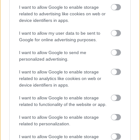
"ott vált igazi operaénekessé" nagyon széles
I want to allow Google to enable storage
repertoárt kialakítva.
related to advertising like cookies on web or
device identifiers in apps.
Forrás:
Vitaltippek
I want to allow my user data to be sent to
Google for online advertising purposes.
I want to allow Google to send me
Magyar Állami Operaház
Párizs
Opera
Franciaország
personalized advertising.
Erdély
Csíkszereda
Elmúlás
I want to allow Google to enable storage
related to analytics like cookies on web or
device identifiers in apps.
I want to allow Google to enable storage
related to functionality of the website or app.
I want to allow Google to enable storage
ŐSHONOSOK A HAZÁBAN
related to personalization.
I want to allow Google to enable storage