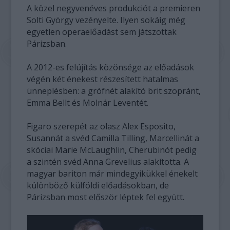
A közel negyvenéves produkciót a premieren
Solti György vezényelte. Ilyen sokáig még
egyetlen operaelőadást sem játszottak
Párizsban.
A 2012-es felújítás közönsége az előadások
végén két énekest részesített hatalmas
ünneplésben: a grófnét alakító brit szopránt,
Emma Bellt és Molnár Leventét.
Figaro szerepét az olasz Alex Esposito,
Susannát a svéd Camilla Tilling, Marcellinát a
skóciai Marie McLaughlin, Cherubinót pedig
a szintén svéd Anna Grevelius alakította. A
magyar bariton már mindegyikükkel énekelt
különböző külföldi előadásokban, de
Párizsban most először léptek fel együtt.