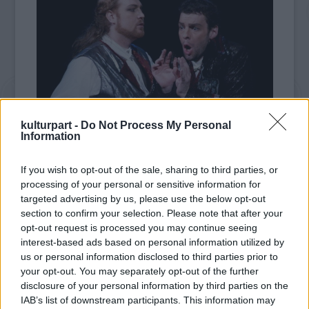
kulturpart -
Do Not Process My Personal
Information
Molnár Levente és Bretz Gábor (Fotó: Éder Vera)
If you wish to opt-out of the sale, sharing to third parties, or
processing of your personal or sensitive information for
Molnár Levente az MTI-nek elmondta: "a
targeted advertising by us, please use the below opt-out
Bastille-ban debütálni olyan, mintha az
section to confirm your selection. Please note that after your
ember megmászta volna a Himaláját. Egy A-
opt-out request is processed you may continue seeing
kategóriás operaházban énekelni a karrier
interest-based ads based on personal information utilized by
csúcsát jelenti egy énekes számára. Itt
us or personal information disclosed to third parties prior to
your opt-out. You may separately opt-out of the further
nagyon kritikus a közönség, vagy szeretik az
disclosure of your personal information by third parties on the
embert, vagy nem, mert általában nagyon jó
IAB’s list of downstream participants. This information may
az énekesi gárda".