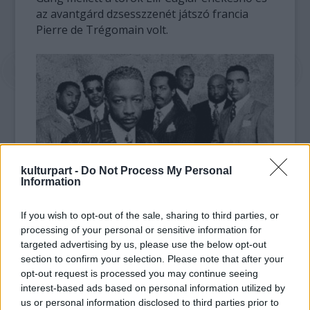
az avantgárd dzsesszzenét játszó francia
Pierre de Trégomain volt.
kulturpart -
Do Not Process My Personal
Information
If you wish to opt-out of the sale, sharing to third parties, or
"A fesztiválnak ez a 38. szezonja, ami nagyon
processing of your personal or sensitive information for
hosszú idő, én mégis szeretem a vele járó
targeted advertising by us, please use the below opt-out
munkát, és már most örülök a
section to confirm your selection. Please note that after your
következőknek" - mondta Peter Lipa neves
opt-out request is processed you may continue seeing
szlovák dzsesszzenész, a fesztivál
interest-based ads based on personal information utilized by
főszervezője.
us or personal information disclosed to third parties prior to