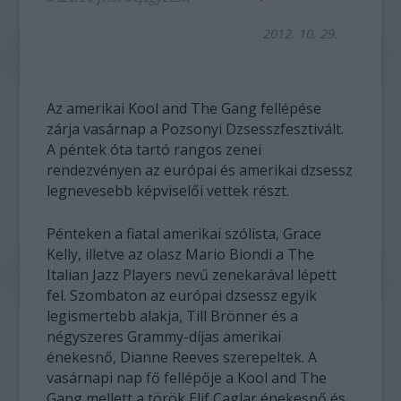
2012. 10. 29.
Az amerikai Kool and The Gang fellépése
zárja vasárnap a Pozsonyi Dzsesszfesztivált.
A péntek óta tartó rangos zenei
rendezvényen az európai és amerikai dzsessz
legnevesebb képviselői vettek részt.
Pénteken a fiatal amerikai szólista, Grace
Kelly, illetve az olasz Mario Biondi a The
Italian Jazz Players nevű zenekarával lépett
fel. Szombaton az európai dzsessz egyik
legismertebb alakja, Till Brönner és a
négyszeres Grammy-díjas amerikai
énekesnő, Dianne Reeves szerepeltek. A
vasárnapi nap fő fellépője a Kool and The
Gang mellett a török Elif Caglar énekesnő és