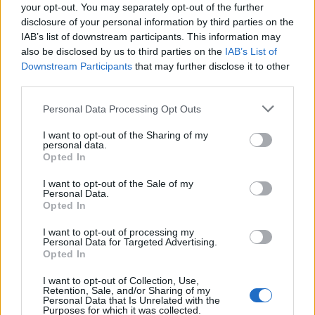
your opt-out. You may separately opt-out of the further
disclosure of your personal information by third parties on the
Nyilatkozata szerint az idei év érdekessége,
IAB’s list of downstream participants. This information may
nemcsak az, hogy a szólisták dominálnak a
also be disclosed by us to third parties on the
IAB’s List of
fesztiválon, hanem az is, hogy jóval több az
Downstream Participants
that may further disclose it to other
európai fellépő. "Ez azt is mutatja, hogy a
third parties.
dzsessz is átalakulóban van: az európai
zenészek egyre jobban játszanak, egyre
Please note that this website/app uses one or more Google
Personal Data Processing Opt Outs
elismertebbek a műfajban, Amerikába is
services and may gather and store information including but
not limited to your visit or usage behaviour. You may click to
I want to opt-out of the Sharing of my
hívják őket fellépni " - magyarázta a zenész.
personal data.
grant or deny consent to Google and its third-party tags to
Opted In
use your data for below specified purposes in below Google
Forrás:
MTI
consent section.
I want to opt-out of the Sale of my
Personal Data.
Opted In
I want to opt-out of processing my
Personal Data for Targeted Advertising.
Koncert
Szlovákia
Zene
Jazz
Opted In
I want to opt-out of Collection, Use,
Retention, Sale, and/or Sharing of my
Personal Data that Is Unrelated with the
Purposes for which it was collected.