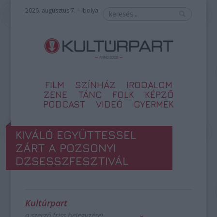
2026. augusztus 7. – Ibolya
FILM
SZÍNHÁZ
IRODALOM
ZENE
TÁNC
FOLK
KÉPZŐ
PODCAST
VIDEÓ
GYERMEK
KIVÁLÓ EGYÜTTESSEL
ZÁRT A POZSONYI
DZSESSZFESZTIVÁL
Kultúrpart
a szerző friss bejegyzései