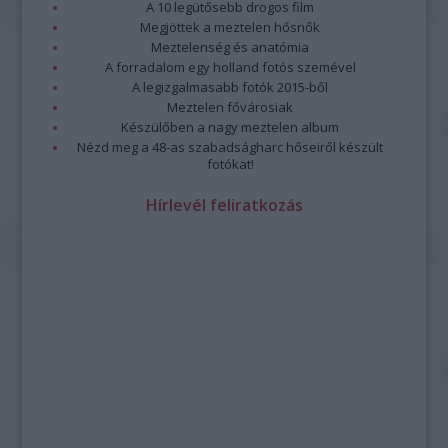
A 10 legütősebb drogos film
Megjöttek a meztelen hősnők
Meztelenség és anatómia
A forradalom egy holland fotós szemével
A legizgalmasabb fotók 2015-ből
Meztelen fővárosiak
Készülőben a nagy meztelen album
Nézd meg a 48-as szabadságharc hőseiről készült
fotókat!
Hírlevél feliratkozás