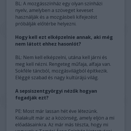
BL: A mozgásszínház egy olyan színházi
nyelv, amelyben a szöveget keveset
használják és a mozgásbeli kifejezést
próbálják előtérbe helyezni.
Hogy kell ezt elképzelnie annak, aki még
nem látott ehhez hasonlót?
BL: Nem kell elképzelni, utána kell járni és
meg kell nézni. Rengeteg műfaja, alfaja van.
Sokféle táncból, mozgásvilágból építkezik.
Eléggé szabad és nagy kultúrájú világ.
A sepsiszentgyörgyi nézők hogyan
fogadják ezt?
PE: Most már lassan hét éve létezünk.
Kialakult már az a közönség, amely eljön a mi
előadásainkra. Az már más tészta, hogy mi