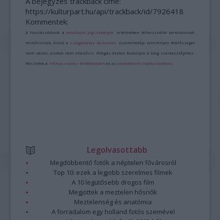
A bejegyzés trackback címe:
https://kulturpart.hu/api/trackback/id/7926418
Kommentek:
A hozzászólások a
vonatkozó jogszabályok
értelmében felhasználói tartalomnak
minősülnek, értük a
szolgáltatás technikai
üzemeltetője semmilyen felelősséget
nem vállal, azokat nem ellenőrzi. Kifogás esetén forduljon a blog szerkesztőjéhez.
Részletek a
Felhasználási feltételekben
és az
adatvédelmi tájékoztatóban
.
Legolvasottabb
Megdöbbentő fotók a néptelen fővárosról
Top 10: ezek a legjobb szerelmes filmek
A 10 legütősebb drogos film
Megjöttek a meztelen hősnők
Meztelenség és anatómia
A forradalom egy holland fotós szemével