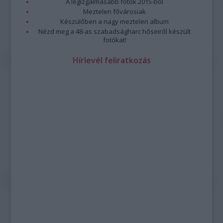
A legizgalmasabb fotók 2015-ből
Meztelen fővárosiak
Készülőben a nagy meztelen album
Nézd meg a 48-as szabadságharc hőseiről készült
fotókat!
Hírlevél feliratkozás