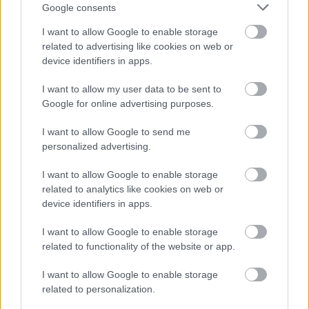
Google consents
Milyen a Tűztánc?
I want to allow Google to enable storage
SzL: Tüzes.
related to advertising like cookies on web or
PE: Korábban volt egy olyan előadásunk,
device identifiers in apps.
amelyben elkezdtünk forgatni eszközöket.
I want to allow my user data to be sent to
Ekkor arra gondoltunk, miért is ne
Google for online advertising purposes.
folytatnánk. Persze vár ránk a továbbképzés,
de eddig még nem volt arra időnk, hogy csak
I want to allow Google to send me
ezzel foglalkozzunk.
personalized advertising.
Hol léptek fel legközelebb?
I want to allow Google to enable storage
related to analytics like cookies on web or
PE: Két fesztiválra van meghívásunk:
device identifiers in apps.
Gyulafehérvárra és Nagyváradra. Emellett
I want to allow Google to enable storage
készülünk egy új bemutatóra, a Szentivánéji
related to functionality of the website or app.
álomra, amit Uray Péter rendez. Ezzel
folytatódik a Shakespeare-sorozat, amely
I want to allow Google to enable storage
keretén belül már bemutattuk a Romeo és
related to personalization.
Júliát, a Hamletet és az Othellot.