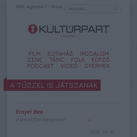
2026. augusztus 7. – Ibolya
FILM
SZÍNHÁZ
IRODALOM
ZENE
TÁNC
FOLK
KÉPZŐ
PODCAST
VIDEÓ
GYERMEK
A TŰZZEL IS JÁTSZANAK
Ernyei Bea
a szerző friss bejegyzései
2012. 10. 30.