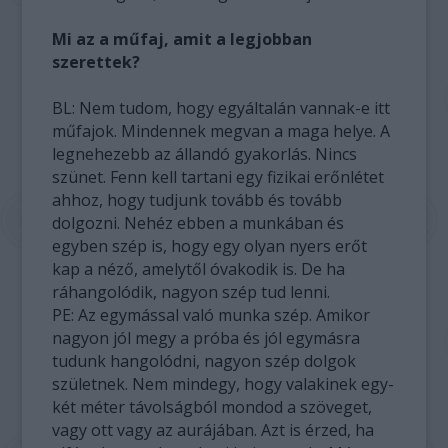
Mi az a műfaj, amit a legjobban
szerettek?
BL: Nem tudom, hogy egyáltalán vannak-e itt
műfajok. Mindennek megvan a maga helye. A
legnehezebb az állandó gyakorlás. Nincs
szünet. Fenn kell tartani egy fizikai erőnlétet
ahhoz, hogy tudjunk tovább és tovább
dolgozni. Nehéz ebben a munkában és
egyben szép is, hogy egy olyan nyers erőt
kap a néző, amelytől óvakodik is. De ha
ráhangolódik, nagyon szép tud lenni.
PE: Az egymással való munka szép. Amikor
nagyon jól megy a próba és jól egymásra
tudunk hangolódni, nagyon szép dolgok
születnek. Nem mindegy, hogy valakinek egy-
két méter távolságból mondod a szöveget,
vagy ott vagy az aurájában. Azt is érzed, ha