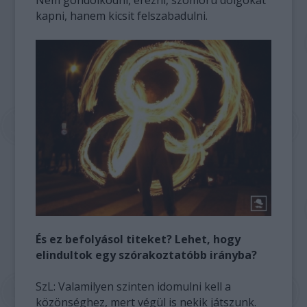
kapni, hanem kicsit felszabadulni.
És ez befolyásol titeket? Lehet, hogy
elindultok egy szórakoztatóbb irányba?
SzL: Valamilyen szinten idomulni kell a
közönséghez, mert végül is nekik játszunk.