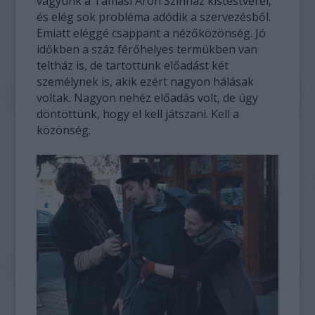
vagyunk a Tamási Áron Színház kistestvérei,
és elég sok probléma adódik a szervezésből.
Emiatt eléggé csappant a nézőközönség. Jó
időkben a száz férőhelyes termükben van
teltház is, de tartottunk előadást két
személynek is, akik ezért nagyon hálásak
voltak. Nagyon nehéz előadás volt, de úgy
döntöttünk, hogy el kell játszani. Kell a
közönség.