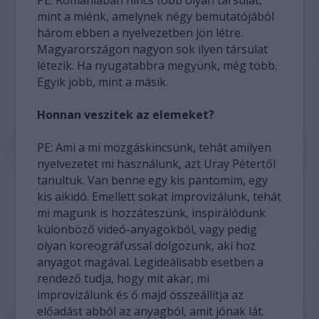
PE: Romániában nincs több olyan társulat,
mint a miénk, amelynek négy bemutatójából
három ebben a nyelvezetben jön létre.
Magyarországon nagyon sok ilyen társulat
létezik. Ha nyugatabbra megyünk, még több.
Egyik jobb, mint a másik.
Honnan veszitek az elemeket?
PE: Ami a mi mozgáskincsünk, tehát amilyen
nyelvezetet mi használunk, azt Uray Pétertől
tanultuk. Van benne egy kis pantomim, egy
kis aikidó. Emellett sokat improvizálunk, tehát
mi magunk is hozzáteszünk, inspirálódunk
különböző videó-anyagokból, vagy pedig
olyan koreográfussal dolgozunk, aki hoz
anyagot magával. Legideálisabb esetben a
rendező tudja, hogy mit akar, mi
improvizálunk és ő majd összeállítja az
előadást abból az anyagból, amit jónak lát.