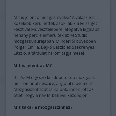
Mit is jelent a mozgás nyelve? A válaszhoz
közelebb kerülhettek azok, akik a Félsziget
Fesztivál Művésztelepére látogatva legalább
néhány percre elmerültek az M Studio
mozgáskultúrájában. Minderről bővebben
Polgár Emília, Bajkó László és Szekrényes
László, a társulat három tagja mesél.
Mit is jelent az M?
BL: Az M egy szó kezdőbetűje: a mozgásé,
ami románul miscare, angolul movement.
Mozgásszínházat csinálunk, innen jött az
ötlet, hogy a név M betűvel kezdődjön.
Mit takar a mozgásszínház?