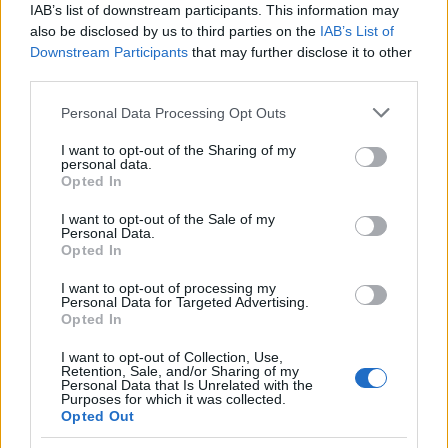
ezt a színházi nyelvet az embereknek.
IAB’s list of downstream participants. This information may
also be disclosed by us to third parties on the
IAB’s List of
Délutánonként a fesztivál többi részére is
Downstream Participants
that may further disclose it to other
kimegyünk megmutatni, amit délelőttönként
third parties.
itt csináltunk. Nagy ugrásokkal haladunk az
anyagban, a résztvevőknek nehéz tartani a
Please note that this website/app uses one or more Google
Personal Data Processing Opt Outs
lépést, mert egy nap alatt ennyi információt,
services and may gather and store information including but
ennyi mozdulatot, érzést befogadni nem
not limited to your visit or usage behaviour. You may click to
I want to opt-out of the Sharing of my
personal data.
könnyű.
grant or deny consent to Google and its third-party tags to
Opted In
use your data for below specified purposes in below Google
consent section.
I want to opt-out of the Sale of my
Personal Data.
Opted In
I want to opt-out of processing my
Personal Data for Targeted Advertising.
Opted In
I want to opt-out of Collection, Use,
Retention, Sale, and/or Sharing of my
Personal Data that Is Unrelated with the
Purposes for which it was collected.
Opted Out