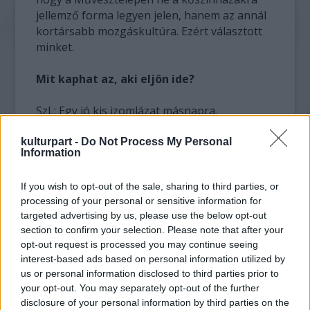
jellemző forma legyen jelen, hanem az annál
kortársabb mozgáskultúra. Ezért választott
minket.
Mit kaphat az, aki eljön ide?
SzL: Egy jó kis izomlázat másnapra.
Belekóstolhat ebbe a világba, ebbe a színházi
formába, amelyet mi művelünk. Megnézheti
kulturpart -
Do Not Process My Personal
Information
belülről, hogy hogyan alukul ki egy-egy
koreográfia, hogyan rakódnak össze az
If you wish to opt-out of the sale, sharing to third parties, or
elemek. Megdolgoztatja az agyat. Teljesen
processing of your personal or sensitive information for
máshogy dolgozik egy mozgásszínész, mint
targeted advertising by us, please use the below opt-out
egy prózai színész.
section to confirm your selection. Please note that after your
opt-out request is processed you may continue seeing
Hogy érzitek magatokat a fesztiválon?
interest-based ads based on personal information utilized by
us or personal information disclosed to third parties prior to
BL: A meleget leszámítva jól.
your opt-out. You may separately opt-out of the further
SzL: Kicsit nehéz négy nap alatt megmutatni
disclosure of your personal information by third parties on the