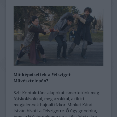
Mit képviseltek a Félsziget
Művésztelepén?
SzL: Kontakttánc alapokat ismertetünk meg
főiskolásokkal, meg azokkal, akik itt
megjelennek hajnali tízkor. Minket Kátai
István hívott a Félszigetre. Ő úgy gondolta,
hogy a Művésztelepen ne a kőszínházakra