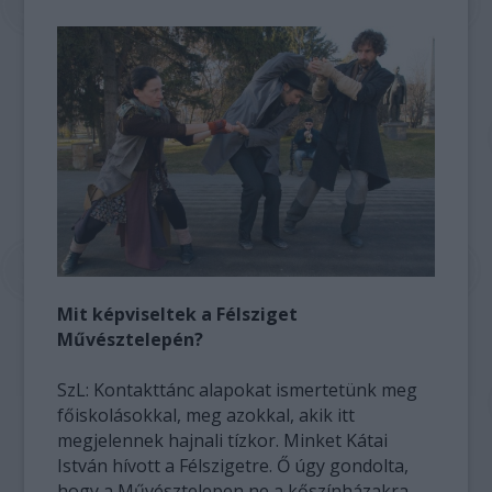
Mit képviseltek a Félsziget
Művésztelepén?
SzL: Kontakttánc alapokat ismertetünk meg
főiskolásokkal, meg azokkal, akik itt
megjelennek hajnali tízkor. Minket Kátai
István hívott a Félszigetre. Ő úgy gondolta,
hogy a Művésztelepen ne a kőszínházakra