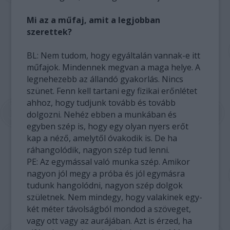
Mi az a műfaj, amit a legjobban
szerettek?
BL: Nem tudom, hogy egyáltalán vannak-e itt
műfajok. Mindennek megvan a maga helye. A
legnehezebb az állandó gyakorlás. Nincs
szünet. Fenn kell tartani egy fizikai erőnlétet
ahhoz, hogy tudjunk tovább és tovább
dolgozni. Nehéz ebben a munkában és
egyben szép is, hogy egy olyan nyers erőt
kap a néző, amelytől óvakodik is. De ha
ráhangolódik, nagyon szép tud lenni.
PE: Az egymással való munka szép. Amikor
nagyon jól megy a próba és jól egymásra
tudunk hangolódni, nagyon szép dolgok
születnek. Nem mindegy, hogy valakinek egy-
két méter távolságból mondod a szöveget,
vagy ott vagy az aurájában. Azt is érzed, ha