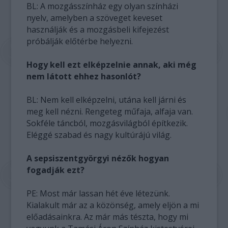
BL: A mozgásszínház egy olyan színházi
nyelv, amelyben a szöveget keveset
használják és a mozgásbeli kifejezést
próbálják előtérbe helyezni.
Hogy kell ezt elképzelnie annak, aki még
nem látott ehhez hasonlót?
BL: Nem kell elképzelni, utána kell járni és
meg kell nézni. Rengeteg műfaja, alfaja van.
Sokféle táncból, mozgásvilágból építkezik.
Eléggé szabad és nagy kultúrájú világ.
A sepsiszentgyörgyi nézők hogyan
fogadják ezt?
PE: Most már lassan hét éve létezünk.
Kialakult már az a közönség, amely eljön a mi
előadásainkra. Az már más tészta, hogy mi