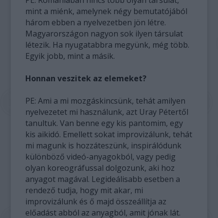
PE: Romániában nincs több olyan társulat,
mint a miénk, amelynek négy bemutatójából
három ebben a nyelvezetben jön létre.
Magyarországon nagyon sok ilyen társulat
létezik. Ha nyugatabbra megyünk, még több.
Egyik jobb, mint a másik.
Honnan veszitek az elemeket?
PE: Ami a mi mozgáskincsünk, tehát amilyen
nyelvezetet mi használunk, azt Uray Pétertől
tanultuk. Van benne egy kis pantomim, egy
kis aikidó. Emellett sokat improvizálunk, tehát
mi magunk is hozzáteszünk, inspirálódunk
különböző videó-anyagokból, vagy pedig
olyan koreográfussal dolgozunk, aki hoz
anyagot magával. Legideálisabb esetben a
rendező tudja, hogy mit akar, mi
improvizálunk és ő majd összeállítja az
előadást abból az anyagból, amit jónak lát.