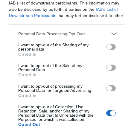
ezt a színházi nyelvet az embereknek.
IAB’s list of downstream participants. This information may
also be disclosed by us to third parties on the
IAB’s List of
Délutánonként a fesztivál többi részére is
Downstream Participants
that may further disclose it to other
kimegyünk megmutatni, amit délelőttönként
third parties.
itt csináltunk. Nagy ugrásokkal haladunk az
anyagban, a résztvevőknek nehéz tartani a
Please note that this website/app uses one or more Google
Personal Data Processing Opt Outs
lépést, mert egy nap alatt ennyi információt,
services and may gather and store information including but
ennyi mozdulatot, érzést befogadni nem
not limited to your visit or usage behaviour. You may click to
I want to opt-out of the Sharing of my
personal data.
könnyű.
grant or deny consent to Google and its third-party tags to
Opted In
use your data for below specified purposes in below Google
consent section.
I want to opt-out of the Sale of my
Personal Data.
Opted In
I want to opt-out of processing my
Personal Data for Targeted Advertising.
Opted In
I want to opt-out of Collection, Use,
Retention, Sale, and/or Sharing of my
Personal Data that Is Unrelated with the
Purposes for which it was collected.
Opted Out