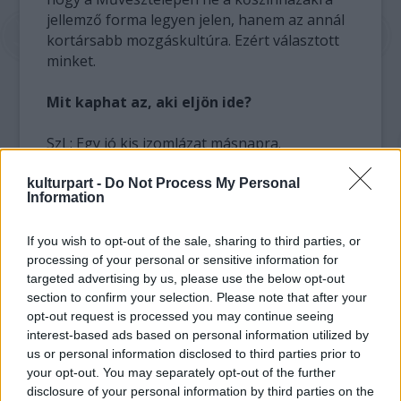
jellemző forma legyen jelen, hanem az annál
kortársabb mozgáskultúra. Ezért választott
minket.
Mit kaphat az, aki eljön ide?
SzL: Egy jó kis izomlázat másnapra.
Belekóstolhat ebbe a világba, ebbe a színházi
formába, amelyet mi művelünk. Megnézheti
kulturpart -
Do Not Process My Personal
Information
belülről, hogy hogyan alukul ki egy-egy
koreográfia, hogyan rakódnak össze az
If you wish to opt-out of the sale, sharing to third parties, or
elemek. Megdolgoztatja az agyat. Teljesen
processing of your personal or sensitive information for
máshogy dolgozik egy mozgásszínész, mint
targeted advertising by us, please use the below opt-out
egy prózai színész.
section to confirm your selection. Please note that after your
opt-out request is processed you may continue seeing
Hogy érzitek magatokat a fesztiválon?
interest-based ads based on personal information utilized by
us or personal information disclosed to third parties prior to
BL: A meleget leszámítva jól.
your opt-out. You may separately opt-out of the further
SzL: Kicsit nehéz négy nap alatt megmutatni
disclosure of your personal information by third parties on the