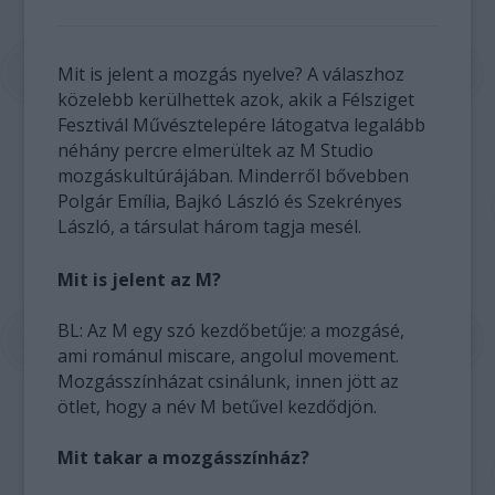
Mit is jelent a mozgás nyelve? A válaszhoz
közelebb kerülhettek azok, akik a Félsziget
Fesztivál Művésztelepére látogatva legalább
néhány percre elmerültek az M Studio
mozgáskultúrájában. Minderről bővebben
Polgár Emília, Bajkó László és Szekrényes
László, a társulat három tagja mesél.
Mit is jelent az M?
BL: Az M egy szó kezdőbetűje: a mozgásé,
ami románul miscare, angolul movement.
Mozgásszínházat csinálunk, innen jött az
ötlet, hogy a név M betűvel kezdődjön.
Mit takar a mozgásszínház?