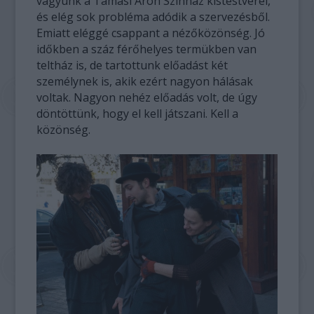
vagyunk a Tamási Áron Színház kistestvérei,
és elég sok probléma adódik a szervezésből.
Emiatt eléggé csappant a nézőközönség. Jó
időkben a száz férőhelyes termükben van
teltház is, de tartottunk előadást két
személynek is, akik ezért nagyon hálásak
voltak. Nagyon nehéz előadás volt, de úgy
döntöttünk, hogy el kell játszani. Kell a
közönség.