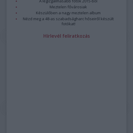
A legizgalmasabb fotók 2015-ből
Meztelen fővárosiak
Készülőben a nagy meztelen album
Nézd meg a 48-as szabadságharc hőseiről készült
fotókat!
Hírlevél feliratkozás