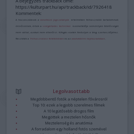
A bejegyzés trackback címe:
https://kulturpart.hu/api/trackback/id/7926418
Kommentek:
A hozzászólások a
vonatkozó jogszabályok
értelmében felhasználói tartalomnak
minősülnek, értük a
szolgáltatás technikai
üzemeltetője semmilyen felelősséget
nem vállal, azokat nem ellenőrzi. Kifogás esetén forduljon a blog szerkesztőjéhez.
Részletek a
Felhasználási feltételekben
és az
adatvédelmi tájékoztatóban
.
Legolvasottabb
Megdöbbentő fotók a néptelen fővárosról
Top 10: ezek a legjobb szerelmes filmek
A 10 legütősebb drogos film
Megjöttek a meztelen hősnők
Meztelenség és anatómia
A forradalom egy holland fotós szemével