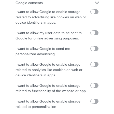
Google consents
Milyen a Tűztánc?
I want to allow Google to enable storage
SzL: Tüzes.
related to advertising like cookies on web or
PE: Korábban volt egy olyan előadásunk,
device identifiers in apps.
amelyben elkezdtünk forgatni eszközöket.
I want to allow my user data to be sent to
Ekkor arra gondoltunk, miért is ne
Google for online advertising purposes.
folytatnánk. Persze vár ránk a továbbképzés,
de eddig még nem volt arra időnk, hogy csak
I want to allow Google to send me
ezzel foglalkozzunk.
personalized advertising.
Hol léptek fel legközelebb?
I want to allow Google to enable storage
related to analytics like cookies on web or
PE: Két fesztiválra van meghívásunk:
device identifiers in apps.
Gyulafehérvárra és Nagyváradra. Emellett
I want to allow Google to enable storage
készülünk egy új bemutatóra, a Szentivánéji
related to functionality of the website or app.
álomra, amit Uray Péter rendez. Ezzel
folytatódik a Shakespeare-sorozat, amely
I want to allow Google to enable storage
keretén belül már bemutattuk a Romeo és
related to personalization.
Júliát, a Hamletet és az Othellot.