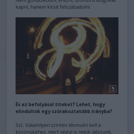
kapni, hanem kicsit felszabadulni.
És ez befolyásol titeket? Lehet, hogy
elindultok egy szórakoztatóbb irányba?
SzL: Valamilyen szinten idomulni kell a
közönséghez, mert végül is nekik játszunk.