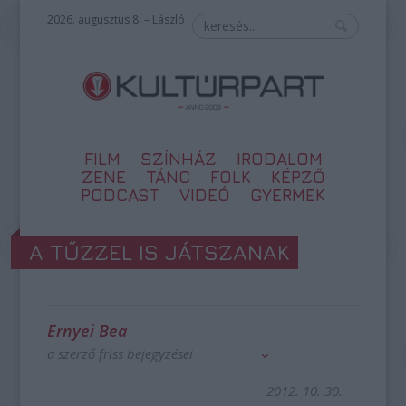
2026. augusztus 8. – László
FILM
SZÍNHÁZ
IRODALOM
ZENE
TÁNC
FOLK
KÉPZŐ
PODCAST
VIDEÓ
GYERMEK
A TŰZZEL IS JÁTSZANAK
Ernyei Bea
a szerző friss bejegyzései
2012. 10. 30.