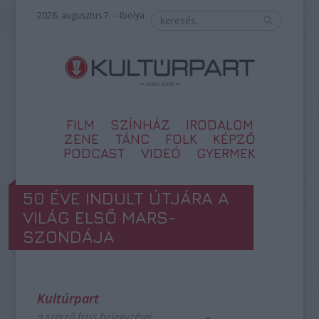
2026. augusztus 7. – Ibolya
FILM
SZÍNHÁZ
IRODALOM
ZENE
TÁNC
FOLK
KÉPZŐ
PODCAST
VIDEÓ
GYERMEK
50 ÉVE INDULT ÚTJÁRA A
VILÁG ELSŐ MARS-
SZONDÁJA
Kultúrpart
a szerző friss bejegyzései