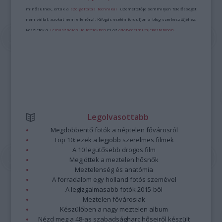
minősülnek, értük a
szolgáltatás technikai
üzemeltetője semmilyen felelősséget
nem vállal, azokat nem ellenőrzi. Kifogás esetén forduljon a blog szerkesztőjéhez.
Részletek a
Felhasználási feltételekben
és az
adatvédelmi tájékoztatóban
.
Legolvasottabb
Megdöbbentő fotók a néptelen fővárosról
Top 10: ezek a legjobb szerelmes filmek
A 10 legütősebb drogos film
Megjöttek a meztelen hősnők
Meztelenség és anatómia
A forradalom egy holland fotós szemével
A legizgalmasabb fotók 2015-ből
Meztelen fővárosiak
Készülőben a nagy meztelen album
Nézd meg a 48-as szabadságharc hőseiről készült