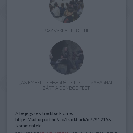
SZAVAKKAL FESTENI
„AZ EMBERT EMBERRÉ TETTE…” – VASÁRNAP
ZÁRT A DOMBOS FEST
A bejegyzés trackback címe:
https://kulturpart.hu/api/trackback/id/7912158
Kommentek:
A hozzászólások a
vonatkozó jogszabályok
értelmében felhasználói tartalomnak