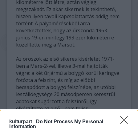
kilométerre jött létre, aztán végleg
megszakadt. Ez akár sikernek is tekinthető,
hiszen ilyen távoli kapcsolattartás addig nem
történt. A pályamérésekből arra
következtettek, hogy az űrszonda 1963.
június 19-én mintegy 193 ezer kilométerre
közelítette meg a Marsot.
Az oroszok az első sikeres kísérletet 1971-
ben a Mars-2-vel, illetve 3-mal hajtották
végre: a két űrjármű a bolygó körül keringve
fotózta a felszínt, és míg az előbbi
becsapódott a bolygó felszínébe, az utóbbi
leszállóegysége 20 másodpercen keresztül
adatokat sugárzott a felszínről, így
elkészítette az első - nem teljes -
panorámaképet is. Ám az első közeli
kulturpart -
Do Not Process My Personal
fényképeket a Vörös Bolygó felszínéről ezt
Information
megelőzőleg egy amerikai űrszonda, a
Mariner-4 készítette el: 1964. július 15-én