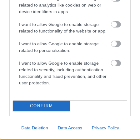
related to analytics like cookies on web or
inkább egy Földön található ritka vulkáni
device identifiers in apps.
kőzethez hasonlít.
I want to allow Google to enable storage
Forrás:
Hirado.hu
related to functionality of the website or app.
I want to allow Google to enable storage
related to personalization.
Amerika
Szovjetunió
Csillagászat
Űrkutatás
Lavór
I want to allow Google to enable storage
related to security, including authentication
functionality and fraud prevention, and other
user protection.
CONFIRM
ELSTARTOLT A MŰVÉSZETEK VÖLGYE
Data Deletion
Data Access
Privacy Policy