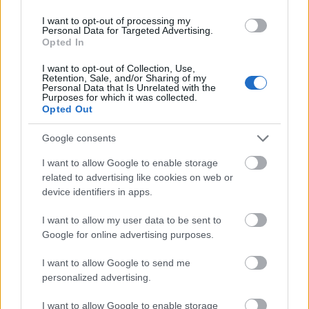
szerint a Marson valaha hatalmas
mennyiségű víz hömpölygött. A három
I want to opt-out of processing my
Personal Data for Targeted Advertising.
hónapos expedíció során a Marsról összesen
Opted In
2,6 milliárd tudományos adatot, 16 ezer
fényképet, valamint 15 komplett vegyi
I want to opt-out of Collection, Use,
Retention, Sale, and/or Sharing of my
elemzést továbbítottak a Földre.
Personal Data that Is Unrelated with the
Purposes for which it was collected.
Opted Out
2012. augusztus 6-án sikeresen szállt le a
bolygó felszínére a Curiosity (Kíváncsiság)
Google consents
Mars-járó, mely 2,5 milliárd dollár
összköltségű program keretében két évig
I want to allow Google to enable storage
related to advertising like cookies on web or
kutat az élet nyomai után a Marson. Ez volt
device identifiers in apps.
az amerikai űrhivatal által végrehajtott
hetedik sikeres landolás az égitesten. A
I want to allow my user data to be sent to
hivatalosan Marsi Tudományos
Google for online advertising purposes.
Laboratóriumnak nevezett rover már négy
nappal később színes, körpanorámás
I want to allow Google to send me
képeket küldött a vörös bolygóról, majd egy
personalized advertising.
új kőzetfajtát talált, amely összetételében
nem a korábbi marsi mintákhoz, hanem
I want to allow Google to enable storage