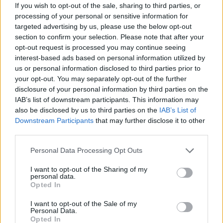
If you wish to opt-out of the sale, sharing to third parties, or
9800 kilométerre repült el a Mars mellett, és
processing of your personal or sensitive information for
az akkor készült első, 21 fekete-fehér
targeted advertising by us, please use the below opt-out
közelképből kiderült, hogy a felszín
section to confirm your selection. Please note that after your
kráterekkel szabdalt, nincsenek Mars-
opt-out request is processed you may continue seeing
csatornák a bolygón, és nem létezik
interest-based ads based on personal information utilized by
semmilyen rivális civilizáció. Légköre főleg
us or personal information disclosed to third parties prior to
szén-dioxidból áll, és a felszíni légnyomás a
your opt-out. You may separately opt-out of the further
földinek csak századrésze.
disclosure of your personal information by third parties on the
IAB’s list of downstream participants. This information may
also be disclosed by us to third parties on the
IAB’s List of
Számos kudarc után az első sikeres Mars-
Downstream Participants
that may further disclose it to other
szonda az 1976-1977-es Viking-küldetések
third parties.
óta az 1997-ben landolt Nyomkereső (Mars
Pathfinder) volt, amely - a fedélzetén szállított
Please note that this website/app uses one or more Google
Personal Data Processing Opt Outs
robotjármű segítségével - az élet nyomait, az
services and may gather and store information including but
éghajlatot és a természeti erőforrásokat
not limited to your visit or usage behaviour. You may click to
I want to opt-out of the Sharing of my
personal data.
grant or deny consent to Google and its third-party tags to
kutatta. A jármű fő tervezője a magyar
Opted In
use your data for below specified purposes in below Google
származású Bejczy Antal mérnök volt.
consent section.
Hazaküldött adatai megerősítették a
I want to opt-out of the Sale of my
Personal Data.
csillagászok korábbi feltételezését, mely
Opted In