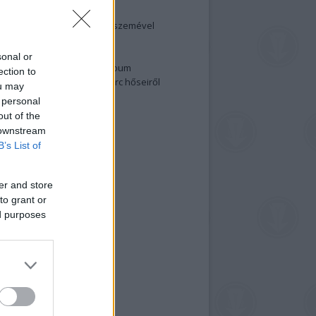
elenség és anatómia
rradalom egy holland fotós szemével
izgalmasabb fotók 2015-ből
elen fővárosiak
sonal or
ülőben a nagy meztelen album
ection to
 meg a 48-as szabadságharc hőseiről
ou may
lt fotókat!
 personal
out of the
vél feliratkozás
 downstream
B’s List of
er and store
to grant or
ed purposes