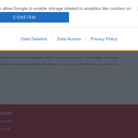
VONÁSOK
KONCERT:
KONCERT
SONORO 20 &
o allow Google to enable storage related to analytics like cookies on
SUKORÓN
FAB 10
evice identifiers in apps.
CONFIRM
o allow Google to enable storage related to functionality of the website
Data Deletion
Data Access
Privacy Policy
/7912380
o allow Google to enable storage related to personalization.
ználói tartalomnak minősülnek, értük a
szolgáltatás technikai
üzemeltetője semmilyen
o allow Google to enable storage related to security, including
forduljon a blog szerkesztőjéhez. Részletek a
Felhasználási feltételekben
és az
adatvédelmi
cation functionality and fraud prevention, and other user protection.
csolat
esszum
ereink