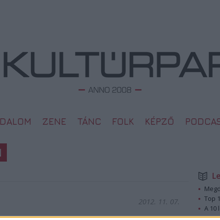
ODALOM
ZENE
TÁNC
FOLK
KÉPZŐ
PODCA
N
L
Megd
Top 1
2012. 11. 07.
A 10 
Megj