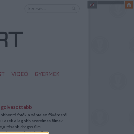
ST
VIDEÓ
GYERMEK
egolvasottabb
öbbentő fotók a néptelen fővárosról
0: ezek a legjobb szerelmes filmek
legütősebb drogos film
öttek a meztelen hősnők