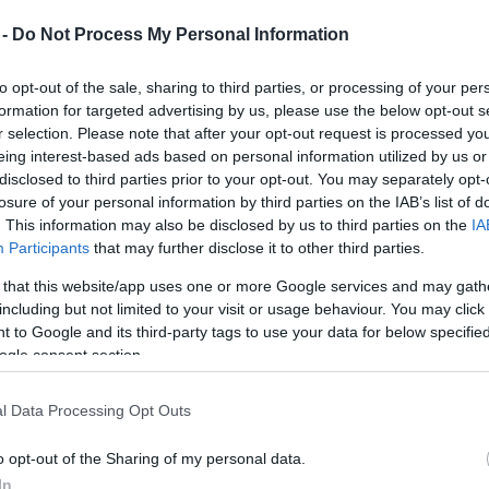
Mezt
 -
Do Not Process My Personal Information
A fo
sztrófát: a Sandy hurrikán miatt hatmillió dollár
A leg
eséggel zárta az elmúlt hetet a New York-i színházi
Mezt
to opt-out of the sale, sharing to third parties, or processing of your per
Kész
formation for targeted advertising by us, please use the below opt-out s
Nézd
r selection. Please note that after your opt-out request is processed y
készü
A Broadway minden színházát
eing interest-based ads based on personal information utilized by us or
érintette a bevételkiesés, a
disclosed to third parties prior to your opt-out. You may separately opt-
Hírle
legnagyobb, több mint félmillió
losure of your personal information by third parties on the IAB’s list of
. This information may also be disclosed by us to third parties on the
IA
dolláros veszteséget azonban a
Nice
Participants
that may further disclose it to other third parties.
Work If You Can Get It
című musical
könyvelhette el a Broadway
 that this website/app uses one or more Google services and may gath
színházait összefogó szövetség
including but not limited to your visit or usage behaviour. You may click 
kedden közzétett adatai szerint.
 to Google and its third-party tags to use your data for below specifi
ogle consent section.
A játszóhelyek vasárnapig számolt
egyhetes bevétele 13,5 millió dollár
l Data Processing Opt Outs
(2,9 milliárd forint) volt, ami jócskán
elmaradt az előző heti 20 millió
o opt-out of the Sharing of my personal data.
tók száma a vihar miatt a várt közel 215 ezerről 149
In