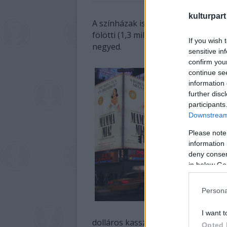
kulturpart
A színházak is megszenvedték a kata
fölötti (1,3 milliárd forintos) veszt
If you wish 
negyed.
sensitive in
confirm you
continue se
information 
further disc
participants
Downstream 
Please note
information 
deny consent
in below Go
Persona
I want t
dolláros kasszától. A színházlátoga
Opted 