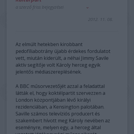
a szerző friss bejegyzései
2012. 11. 08.
Az elmúlt hetekben kirobbant
pedofíliabotrány újabb érdekes fordulatot
vett, miután kiderült, a néhai Jimmy Savile
aktív segítője volt Károly herceg egyik
jelentős médiaszereplésének.
A BBC műsorvezetőjét azzal a feladattal
látták el, hogy koktélpartit szervezzen a
London központjában lévő királyi
rezidenciában, a Kensington palotában.
Saville számos televíziós producert és
szakembert hívott meg Károly nevében az
eseményre, melyen egy, a herceg által