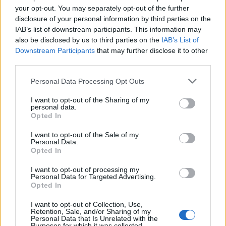
A királyi család szóvivője megerősítette
your opt-out. You may separately opt-out of the further
Savile-el való kapcsolat hírét, azonban
disclosure of your personal information by third parties on the
hozzátette, ez teljesen megszokott dolog.
IAB’s list of downstream participants. This information may
„Amikor a herceg védnöke egy
also be disclosed by us to third parties on the
IAB’s List of
rendezvénynek, gyakran kérünk fel
Downstream Participants
that may further disclose it to other
prominens személyiségeket az érintett
third parties.
iparágból, hogy segítsenek olyan estek
Please note that this website/app uses one or more Google
szervezésében, melyeken megköszönjük
Personal Data Processing Opt Outs
services and may gather and store information including but
főbb támogatóink részvételét” – mondta a
not limited to your visit or usage behaviour. You may click to
I want to opt-out of the Sharing of my
szóvivő.
personal data.
grant or deny consent to Google and its third-party tags to
Opted In
use your data for below specified purposes in below Google
Forrás:
Hollywood Reporter
consent section.
I want to opt-out of the Sale of my
Personal Data.
Opted In
I want to opt-out of processing my
Personal Data for Targeted Advertising.
Nagy-Britannia
BBC
Botrány
Pedofília
Lavór
Opted In
I want to opt-out of Collection, Use,
Retention, Sale, and/or Sharing of my
Personal Data that Is Unrelated with the
Purposes for which it was collected.