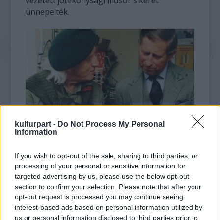
vezetett jótékonysági műsor sikerét
ünnepelték.
kulturpart -
Do Not Process My Personal
A szerencsétlen kapcsolatot feltáró The
Information
Guardian hírlap ugyan nem utalt arra, hogy
az udvarnak tudomása lett volna Savile
If you wish to opt-out of the sale, sharing to third parties, or
rettenetes tetteiről, de az írás arra bőven
processing of your personal or sensitive information for
elegendő volt, hogy az elsőszámú
targeted advertising by us, please use the below opt-out
trónörököst is hírbe hozza az egyre dagadó
section to confirm your selection. Please note that after your
botrányban.
opt-out request is processed you may continue seeing
interest-based ads based on personal information utilized by
us or personal information disclosed to third parties prior to