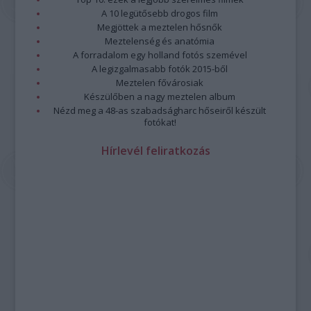
A 10 legütősebb drogos film
Megjöttek a meztelen hősnők
Meztelenség és anatómia
A forradalom egy holland fotós szemével
A legizgalmasabb fotók 2015-ből
Meztelen fővárosiak
Készülőben a nagy meztelen album
Nézd meg a 48-as szabadságharc hőseiről készült
fotókat!
Hírlevél feliratkozás