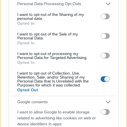
Please note that this website/app uses one or more Google
Personal Data Processing Opt Outs
"öreg hölgye" tehát annyit ér, mint az Apple
services and may gather and store information including but
számítástechnikai cég - állapítja meg a rádió.
not limited to your visit or usage behaviour. You may click to
I want to opt-out of the Sharing of my
personal data.
grant or deny consent to Google and its third-party tags to
Opted In
A moszkvai Kremlt - Oroszország kulturális
use your data for below specified purposes in below Google
és hatalmi központját, egykori uralkodóinak,
consent section.
I want to opt-out of the Sale of my
ma döntéshozóinak székhelyét - a krónikák
Personal Data.
Opted In
1331-ben említették először. A Kremlben Iván
Kalita fejedelemsége idején (1325-1340
I want to opt-out of processing my
között) épültek az első kőtemplomok.
Personal Data for Targeted Advertising.
Opted In
I want to opt-out of Collection, Use,
Retention, Sale, and/or Sharing of my
Personal Data that Is Unrelated with the
Purposes for which it was collected.
Opted Out
Google consents
I want to allow Google to enable storage
related to advertising like cookies on web or
device identifiers in apps.