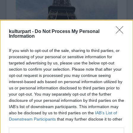
kulturpart -
Do Not Process My Personal
Information
If you wish to opt-out of the sale, sharing to third parties, or
processing of your personal or sensitive information for
targeted advertising by us, please use the below opt-out
section to confirm your selection. Please note that after your
opt-out request is processed you may continue seeing
interest-based ads based on personal information utilized by
us or personal information disclosed to third parties prior to
A párizsi Eiffel-torony: 550 milliárd
your opt-out. You may separately opt-out of the further
disclosure of your personal information by third parties on the
Az olaszok - jegyzi meg a Business FM
IAB’s list of downstream participants. This information may
kommentárja - amúgy is el vannak keseredve,
also be disclosed by us to third parties on the
IAB’s List of
minthogy ebben a versenyben a párizsi Eiffel-
Downstream Participants
that may further disclose it to other
torony vitte el a pálmát a maga 550 milliárd
third parties.
dollárra becsült értékével. A turisták kedvelt