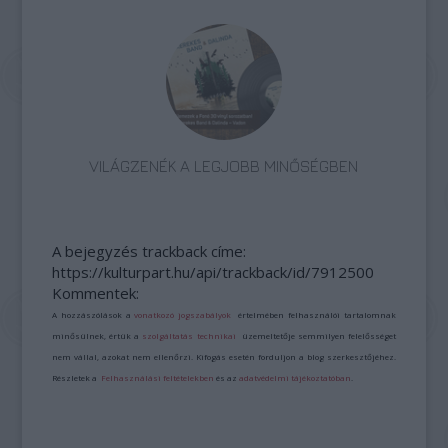
VILÁGZENÉK A LEGJOBB MINŐSÉGBEN
A bejegyzés trackback címe:
https://kulturpart.hu/api/trackback/id/7912500
Kommentek:
A hozzászólások a
vonatkozó jogszabályok
értelmében felhasználói tartalomnak
minősülnek, értük a
szolgáltatás technikai
üzemeltetője semmilyen felelősséget
nem vállal, azokat nem ellenőrzi. Kifogás esetén forduljon a blog szerkesztőjéhez.
Részletek a
Felhasználási feltételekben
és az
adatvédelmi tájékoztatóban
.