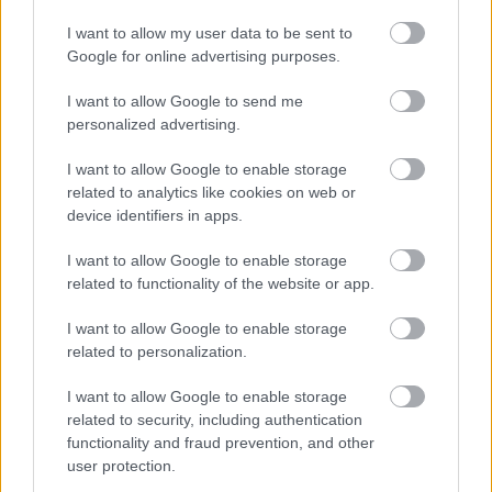
I want to allow my user data to be sent to
Google for online advertising purposes.
I want to allow Google to send me
A moszkvai Kreml: 110 milliárd
personalized advertising.
I want to allow Google to enable storage
Az állami védelem alatt álló és jól óvott
related to analytics like cookies on web or
moszkvai történelmi épületegyüttes ma is
device identifiers in apps.
rendkívül népszerű a hazai és a külföldi
turisták körében. A múzeumok kincsein és a
I want to allow Google to enable storage
székesegyházakon kívül sokan kíváncsiak a
related to functionality of the website or app.
korhű egyenruhába öltözött elnöki ezred
zenés lovas őrségváltására, amely a
I want to allow Google to enable storage
Templom téren áprilistól október végéig
related to personalization.
minden szombaton látható.
I want to allow Google to enable storage
related to security, including authentication
Forrás:
Hirado.hu
functionality and fraud prevention, and other
user protection.