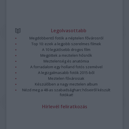
Legolvasottabb
Megdöbbentő fotók a néptelen fővárosról
Top 10: ezek a legjobb szerelmes filmek
A 10 legütősebb drogos film
Megjöttek a meztelen hősnők
Meztelenség és anatómia
A forradalom egy holland fotós szemével
A legizgalmasabb fotók 2015-ből
Meztelen fővárosiak
Készülőben a nagy meztelen album
Nézd meg a 48-as szabadságharc hőseiről készült
fotókat!
Hírlevél feliratkozás