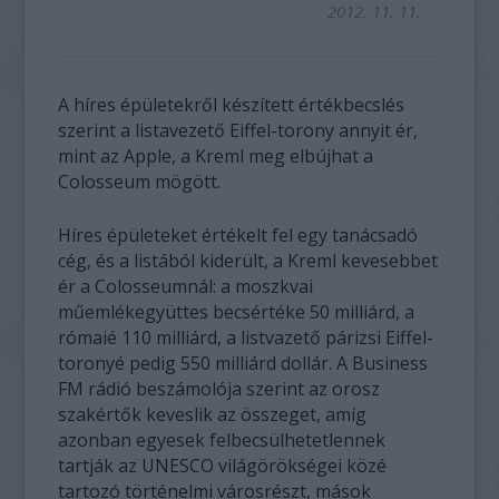
2012. 11. 11.
A híres épületekről készített értékbecslés
szerint a listavezető Eiffel-torony annyit ér,
mint az Apple, a Kreml meg elbújhat a
Colosseum mögött.
Híres épületeket értékelt fel egy tanácsadó
cég, és a listából kiderült, a Kreml kevesebbet
ér a Colosseumnál: a moszkvai
műemlékegyüttes becsértéke 50 milliárd, a
rómaié 110 milliárd, a listvazető párizsi Eiffel-
toronyé pedig 550 milliárd dollár. A Business
FM rádió beszámolója szerint az orosz
szakértők keveslik az összeget, amíg
azonban egyesek felbecsülhetetlennek
tartják az UNESCO világörökségei közé
tartozó történelmi városrészt, mások