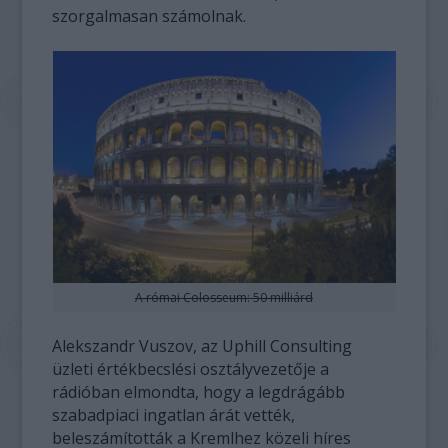
szorgalmasan számolnak.
A római Colosseum: 50 milliárd
Alekszandr Vuszov, az Uphill Consulting
üzleti értékbecslési osztályvezetője a
rádióban elmondta, hogy a legdrágább
szabadpiaci ingatlan árát vették,
beleszámították a Kremlhez közeli híres