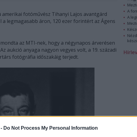
Mezt
A fo
amerikai fotóművész Tihanyi Lajos avantgárd
A leg
t el a legmagasabb áron, 120 ezer forintért az Ágens
Mezt
Kész
Nézd
készü
elmondta az MTI-nek, hogy a négynapos árverésen
. Az aukció anyaga nagyon vegyes volt, a 19. századi
Hírle
társ fotógráfia időszakáig terjedt.
 -
Do Not Process My Personal Information