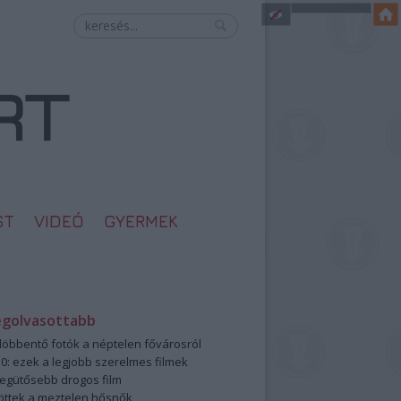
ST
VIDEÓ
GYERMEK
egolvasottabb
öbbentő fotók a néptelen fővárosról
0: ezek a legjobb szerelmes filmek
legütősebb drogos film
öttek a meztelen hősnők