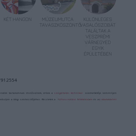
KÉT HANGON
MÚZEUMUTCA
KÜLÖNLEGES
TAVASZKÖSZÖNTŐ
VASALÓSZOBÁT
TALÁLTAK A
VESZPRÉMI
VÁRNEGYED
EGYIK
ÉPÜLETÉBEN
/7912554
ználói tartalomnak minősülnek, értük a
szolgáltatás technikai
üzemeltetője semmilyen
forduljon a blog szerkesztőjéhez. Részletek a
Felhasználási feltételekben
és az
adatvédelmi