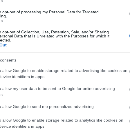
In
to opt-out of processing my Personal Data for Targeted
ing.
In
o opt-out of Collection, Use, Retention, Sale, and/or Sharing
ersonal Data that Is Unrelated with the Purposes for which it
lected.
 cigarettával (André Kertész fotója)
Out
gyvezető kiemelte André Kertész (1894-1985)
consents
licitáltak. A 30 ezer forintos összegről indult
 el. Viszonylag nagy volt az érdeklődés Alfons
o allow Google to enable storage related to advertising like cookies on
k 66 ezer forint volt a kikiáltási ára, a képet 71
evice identifiers in apps.
o allow my user data to be sent to Google for online advertising
s.
 licitet Eifert János
A világ végén
(1982
e el, a kikiáltási ár tízszeresét, 50 ezer forintot
to allow Google to send me personalized advertising.
elkedett még a népszerű brit fotográfusnak, Brian
an készített felvétele, a képen a zenészek
o allow Google to enable storage related to analytics like cookies on
étel közül a legmagasabb kikiáltásról, 590 ezer
evice identifiers in apps.
epő módon nem kelt el - hangsúlyozta az ügyvezető.