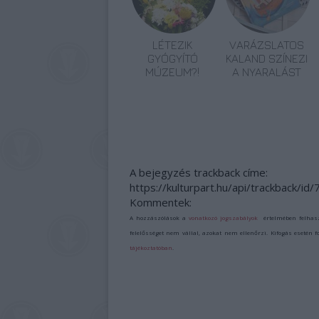
LÉTEZIK
VARÁZSLATOS
GYÓGYÍTÓ
KALAND SZÍNEZI
MÚZEUM?!
A NYARALÁST
A bejegyzés trackback címe:
https://kulturpart.hu/api/trackback/id
Kommentek:
A hozzászólások a
vonatkozó jogszabályok
értelmében felhas
felelősséget nem vállal, azokat nem ellenőrzi. Kifogás esetén 
tájékoztatóban
.