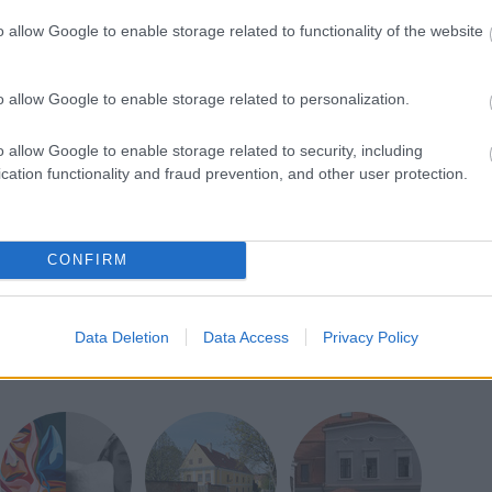
o allow Google to enable storage related to functionality of the website
t zeneszerzőt, Wagnert és Beethovent ábrázoló
300 ezer forinttól lehetett licitálni, de az archaikus
ípiával készült képek iránt nem volt érdeklődés.
o allow Google to enable storage related to personalization.
 nagyjából hasonló volt az érdeklődés, talán egy
o allow Google to enable storage related to security, including
 az előző években - összegezte Patrus Sándor az
cation functionality and fraud prevention, and other user protection.
CONFIRM
Data Deletion
Data Access
Privacy Policy
nyképészet, fotó