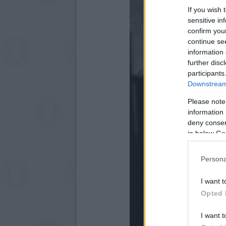
If you wish 
sensitive in
confirm you
continue se
information 
further disc
participants
Downstream 
Please note
information 
deny consent
in below Go
Persona
I want t
Opted 
I want t