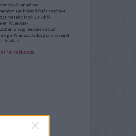
elenség és anatómia
rradalom egy holland fotós szemével
izgalmasabb fotók 2015-ből
elen fővárosiak
ülőben a nagy meztelen album
 meg a 48-as szabadságharc hőseiről
lt fotókat!
vél feliratkozás