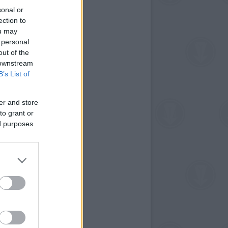
sonal or
ection to
ou may
 personal
out of the
 downstream
B’s List of
er and store
to grant or
ed purposes