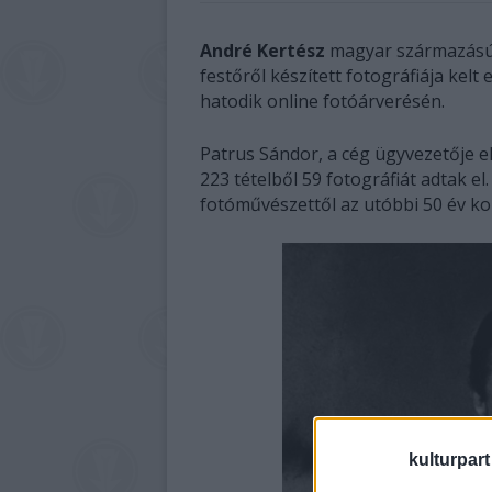
André Kertész
magyar származású 
festőről készített fotográfiája kel
hatodik online fotóárverésén.
Patrus Sándor, a cég ügyvezetője 
223 tételből 59 fotográfiát adtak el
fotóművészettől az utóbbi 50 év kor
kulturpart