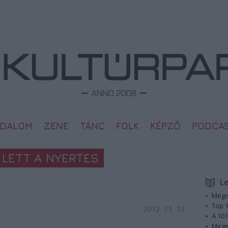
ODALOM
ZENE
TÁNC
FOLK
KÉPZŐ
PODCA
 LETT A NYERTES
L
Megd
Top 1
2012. 11. 13.
A 10 
Megj