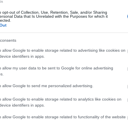
endeztek
In
idézte fel
o opt-out of Collection, Use, Retention, Sale, and/or Sharing
kor, hogy a
ersonal Data that Is Unrelated with the Purposes for which it
. A
lected.
Out
vasható többek
z Kristóffal, "oknyomozó riport" Attila
z angol király zavaros ingatlanügyeiről, elemzés a
consents
ációs programjáról vagy hirdetés egy 9. századi
o allow Google to enable storage related to advertising like cookies on
olgáltatásairól. Megtalálhatók a napilapok rovatai,
evice identifiers in apps.
ia, a divat, vannak társasági hírek, orvosi
y, környezet, sport, kultúra, sőt még "slágerlista"
o allow my user data to be sent to Google for online advertising
s.
 mindig történelmi tényeken alapul. A régi
to allow Google to send me personalized advertising.
s is készült a könyvhöz, amely mintegy háromszáz
zá Márton András. Kifejtette, hogy azért Jézus
o allow Google to enable storage related to analytics like cookies on
rt kezdésnek egy olyan korszakot szeretett volna
evice identifiers in apps.
mban különösen izgalmasan feldolgozható. Itt
o allow Google to enable storage related to functionality of the website
 sporthír is, amely szerint a csapatok zöme már a
okra. "A SzemTanú sorozatként indul, jövőre