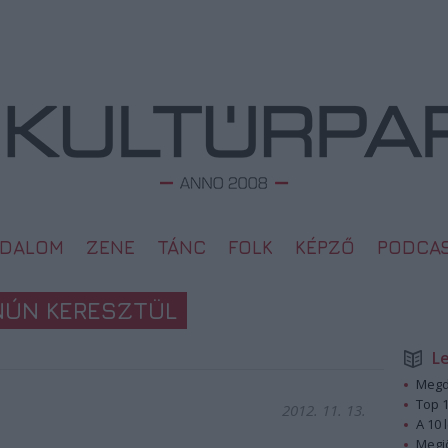
ODALOM
ZENE
TÁNC
FOLK
KÉPZŐ
PODCA
NÚN KERESZTÜL
L
Megd
Top 1
2012. 11. 13.
A 10 
Megj