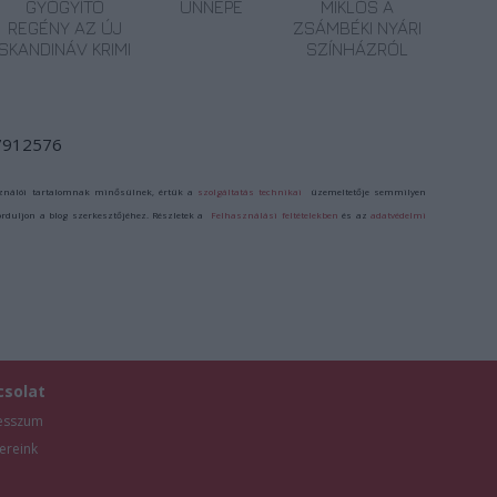
GYÓGYÍTÓ
ÜNNEPE
MIKLÓS A
REGÉNY AZ ÚJ
ZSÁMBÉKI NYÁRI
SKANDINÁV KRIMI
SZÍNHÁZRÓL
/7912576
ználói tartalomnak minősülnek, értük a
szolgáltatás technikai
üzemeltetője semmilyen
forduljon a blog szerkesztőjéhez. Részletek a
Felhasználási feltételekben
és az
adatvédelmi
csolat
esszum
ereink