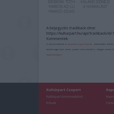
IDEBENN: TÓTH
KALAND SZÍNEZI
MARCSI AZ ÚJ
A NYARALÁST
MARGÓ-DÍJAS
A bejegyzés trackback címe:
https://kulturpart.hu/api/trackback/id
Kommentek:
A hozzászólások a
vonatkozó jogszabályok
értelmében felhas
felelősséget nem vállal, azokat nem ellenőrzi. Kifogás esetén 
tájékoztatóban
.
Kultúrpart Csoport
Kap
Kultúrpart Kommunikáció
Impr
Rólunk
Partn