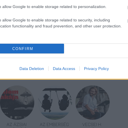
 tudom, időben melyik irányba fogunk
o allow Google to enable storage related to personalization.
y az időszámítás előtti korokat dolgozzuk fel. Nem
ok időközben eltünedezőben vannak, mert a netes
o allow Google to enable storage related to security, including
ját és nyelvezetét követik" - mondta Márton
cation functionality and fraud prevention, and other user protection.
CONFIRM
Data Deletion
Data Access
Privacy Policy
AZ ÁZSIAI
AZ EMBERSÉG
VECSEI H.