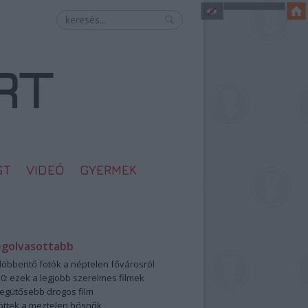
ST
VIDEÓ
GYERMEK
egolvasottabb
öbbentő fotók a néptelen fővárosról
0: ezek a legjobb szerelmes filmek
legütősebb drogos film
öttek a meztelen hősnők