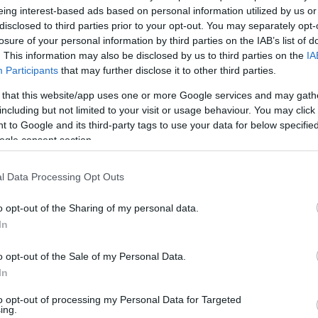
segítséget" - idézte fel Márton András, a
eing interest-based ads based on personal information utilized by us or
SzemTanú ötletgazdája, főszerkesztője, a KFT
disclosed to third parties prior to your opt-out. You may separately opt-
losure of your personal information by third parties on the IAB’s list of
együttesből ismert zenész.
. This information may also be disclosed by us to third parties on the
IA
Participants
that may further disclose it to other third parties.
 megfelel öt lapszámnak, és Kr.e 100-tól egészen
ő történelmi korszakot úgy, hogy a fontos
 that this website/app uses one or more Google services and may gath
nyelvezettel, rovatszerkezetben számol be. "Ezt a
including but not limited to your visit or usage behaviour. You may click 
közelítést húsz évvel ezelőtt és azóta is nagy
 to Google and its third-party tags to use your data for below specifi
és diákok egyaránt. Azt tapasztaltam, hogy a
ogle consent section.
vezettel írták meg ezeket a cikkeket. Köztük volt
eves csillagász, a Budapesti Planetárium egykori
l Data Processing Opt Outs
E BTK Ókortörténeti Tanszékét vezető egyetemi
az ókori, középkori és reneszánsz orvostörténet
o opt-out of the Sharing of my personal data.
.
In
skola és hatszáz
o opt-out of the Sale of my Personal Data.
Tanú
In
 tanárok átvettek
to opt-out of processing my Personal Data for Targeted
ék a tanórai
ing.