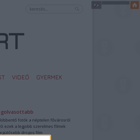
ST
VIDEÓ
GYERMEK
egolvasottabb
öbbentő fotók a néptelen fővárosról
0: ezek a legjobb szerelmes filmek
legütősebb drogos film
öttek a meztelen hősnők