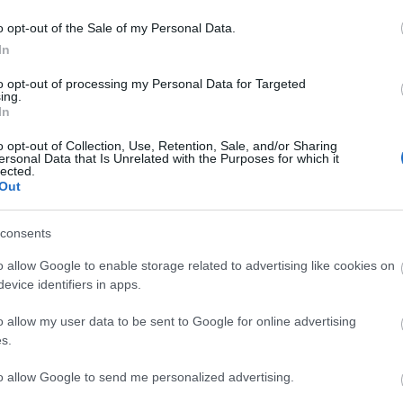
em árulta el, hogy a keddi győztes az ország mely
o opt-out of the Sale of my Personal Data.
azin szerint bárki is legyen a szerencsés nyertes,
In
ia ember. A győztesnek hatvan napja van rá, hogy
i lottó történetének második legnagyobb
to opt-out of processing my Personal Data for Targeted
ing.
el egy Nagy-Britanniában élő házaspár: a
In
52,7 milliárd forint) ütötte a markát.
o opt-out of Collection, Use, Retention, Sale, and/or Sharing
ersonal Data that Is Unrelated with the Purposes for which it
lected.
Out
consents
o allow Google to enable storage related to advertising like cookies on
evice identifiers in apps.
o allow my user data to be sent to Google for online advertising
s.
to allow Google to send me personalized advertising.