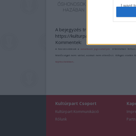
ŐSHONOSOK A
I want t
HAZÁBAN
web or d
I want t
A bejegyzés trackback címe:
or app.
https://kulturpart.hu/api/trackback/id
Kommentek:
I want t
A hozzászólások a
vonatkozó jogszabályok
értelmében felhas
felelősséget nem vállal, azokat nem ellenőrzi. Kifogás esetén 
I want t
tájékoztatóban
.
authenti
Kultúrpart Csoport
Kap
Kultúrpart Kommunikáció
Impr
Rólunk
Partn