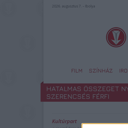
2026. augusztus 7. – Ibolya
FILM
SZÍNHÁZ
IR
HATALMAS ÖSSZEGET NY
SZERENCSÉS FÉRFI
Kultúrpart