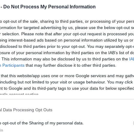
Mezt
 -
Do Not Process My Personal Information
A fo
A leg
llió eurót (48,4 milliárd forintnak megfelelő
to opt-out of the sale, sharing to third parties, or processing of your per
Mezt
formation for targeted advertising by us, please use the below opt-out s
ű lottójáték keddi sorsolásán egy francia játékos.
Kész
r selection. Please note that after your opt-out request is processed y
Nézd
készü
eing interest-based ads based on personal information utilized by us or
A francia játékosé volt az egyetlen
disclosed to third parties prior to your opt-out. You may separately opt-
héttalálatos szelvény, és nyereményével
Hírle
losure of your personal information by third parties on the IAB’s list of
maga mögé utasította hazájának eddigi
. This information may also be disclosed by us to third parties on the
IA
csúcstartóját, egy mindmáig ismeretlen
Participants
that may further disclose it to other third parties.
calvadosi férfit, aki a 2011. szeptember 13-i
 that this website/app uses one or more Google services and may gath
sorsoláson több mint 162 millió euróval
including but not limited to your visit or usage behaviour. You may click 
(46,2 milliárd forint) lett gazdagabb. A
 to Google and its third-party tags to use your data for below specifi
mostani szerencsés játékost valószínűleg
ogle consent section.
korántsem keseríti el a gondolat, hogy
169,8 millió eurójával „csupán” az
l Data Processing Opt Outs
EuroMillions lottó harmadik legnagyobb
 csúcstartó egy brit házaspár, amely idén
o opt-out of the Sharing of my personal data.
milliárd forint) nyert a játékon.
In