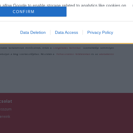
o allow Google to enable storage related to analytics like cookies on
evice identifiers in apps.
CONFIRM
o allow Google to enable storage related to functionality of the website
Data Deletion
Data Access
Privacy Policy
/7912652
o allow Google to enable storage related to personalization.
ználói tartalomnak minősülnek, értük a
szolgáltatás technikai
üzemeltetője semmilyen
forduljon a blog szerkesztőjéhez. Részletek a
Felhasználási feltételekben
és az
adatvédelmi
o allow Google to enable storage related to security, including
cation functionality and fraud prevention, and other user protection.
csolat
esszum
ereink