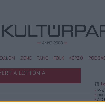
ODALOM
ZENE
TÁNC
FOLK
KÉPZŐ
PODCA
ERT A LOTTÓN A
L
Megd
Top 1
A 10 
2012. 11. 15.
Megj