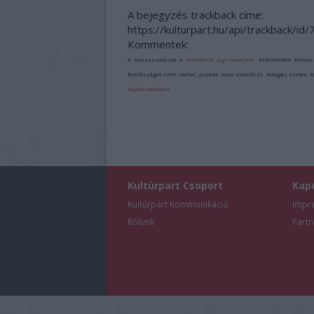
A bejegyzés trackback címe:
https://kulturpart.hu/api/trackback/id
Kommentek:
A hozzászólások a
vonatkozó jogszabályok
értelmében felhas
felelősséget nem vállal, azokat nem ellenőrzi. Kifogás esetén 
tájékoztatóban
.
Kultúrpart Csoport
Kap
Kultúrpart Kommunikáció
Impr
Rólunk
Partn