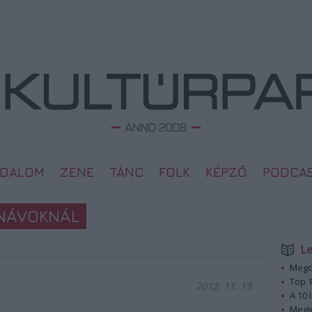
ODALOM
ZENE
TÁNC
FOLK
KÉPZŐ
PODCA
NÁVOKNÁL
L
Megd
Top 1
2012. 11. 19.
A 10 
Megj