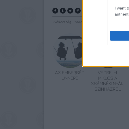
I want t
authenti
Svédország
Irodalom
Karinthy Frigyes
Magya
AZ EMBERSÉG
VECSEI H.
ÜNNEPE
MIKLÓS A
ZSÁMBÉKI NYÁRI
SZÍNHÁZRÓL