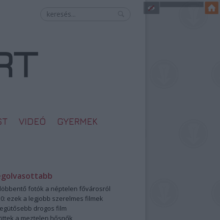
ST
VIDEÓ
GYERMEK
egolvasottabb
öbbentő fotók a néptelen fővárosról
0: ezek a legjobb szerelmes filmek
legütősebb drogos film
öttek a meztelen hősnők