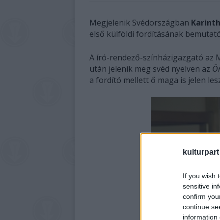
Megjelenik Svédországban
Karint
első külföldi fordításának bemuta
A író-rendező-színházigazgató az 
után jelenik meg svéd nyelven az
Ö
a fordító mellett ő maga is jelen l
kulturpart
If you wish 
sensitive in
confirm you
continue se
information 