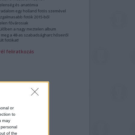
elenség és anatómia
rradalom egy holland fotós szemével
izgalmasabb fotók 2015-ből
elen fővárosiak
ülőben a nagy meztelen album
 meg a 48-as szabadságharc hőseiről
lt fotókat!
vél feliratkozás
sonal or
ection to
ou may
 personal
out of the