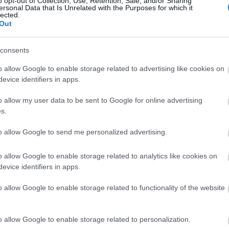
o opt-out of Collection, Use, Retention, Sale, and/or Sharing
részletei már angolul és franciául is megjelentek,
ersonal Data that Is Unrelated with the Purposes for which it
ám teljes egészében most adják ki először idegen
lected.
Out
nyelven a művet.
Az
Ördöggörcs - Utazás Karinthyába
, amely a
consents
Karinthy család három generációjának regényes
o allow Google to enable storage related to advertising like cookies on
"elemzését" adja a szerző nagybátyja, Karinthy
evice identifiers in apps.
Gábor élettörténetén keresztül, eddig mintegy 50
ezer példányban kelt el. Készült már belőle
o allow my user data to be sent to Google for online advertising
ötrészes rádiójáték és megvásárolták a
s.
megfilmesítési jogát. Íróját a könyve révén
meghívták már Oslóba, Párizsba, Londonba,
to allow Google to send me personalized advertising.
Sepsiszentgyörgyre, Szabadkára és a világ
számos más pontjára. A szerző megfordult
o allow Google to enable storage related to analytics like cookies on
Magyarország csaknem minden nagyobb
evice identifiers in apps.
városában – a kötetről folytatott beszélgetéseket
o allow Google to enable storage related to functionality of the website
.
o allow Google to enable storage related to personalization.