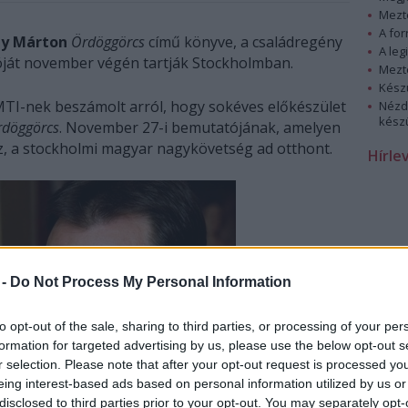
Mezt
A fo
hy Márton
Ördöggörcs
című könyve, a családregény
A leg
tóját november végén tartják Stockholmban.
Mezt
Kész
MTI-nek beszámolt arról, hogy sokéves előkészület
Nézd
készü
rdöggörcs
. November 27-i bemutatójának, amelyen
esz, a stockholmi magyar nagykövetség ad otthont.
Hírle
 -
Do Not Process My Personal Information
to opt-out of the sale, sharing to third parties, or processing of your per
formation for targeted advertising by us, please use the below opt-out s
r selection. Please note that after your opt-out request is processed y
eing interest-based ads based on personal information utilized by us or
disclosed to third parties prior to your opt-out. You may separately opt-