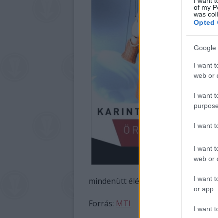
I want t
of my P
was col
Opted 
Google 
I want t
web or d
I want t
purpose
I want 
I want t
web or d
I want t
mindenütt élénk érdeklődés kísérte
or app.
Forrás:
MTI
I want t