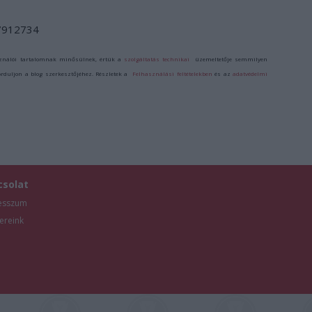
/7912734
ználói tartalomnak minősülnek, értük a
szolgáltatás technikai
üzemeltetője semmilyen
forduljon a blog szerkesztőjéhez. Részletek a
Felhasználási feltételekben
és az
adatvédelmi
csolat
esszum
ereink