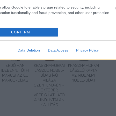
o allow Google to enable storage related to security, including
cation functionality and fraud prevention, and other user protection.
r irodalom
Műfordítás
CONFIRM
Data Deletion
Data Access
Privacy Policy
ERDŐ VAN
KRASZNAHORKAI
KRASZNAHORKAI
IDEBENN: TÓTH
LÁSZLÓ NOBEL-
LÁSZLÓ KAPTA
MARCSI AZ ÚJ
DÍJAS ÍRÓ
AZ IRODALMI
MARGÓ-DÍJAS
VILÁGA
NOBEL-DÍJAT
SZENTENDRÉN –
OKTÓBER
VÉGÉIG LÁTHATÓ
A MINDUNTALAN
KIÁLLÍTÁS