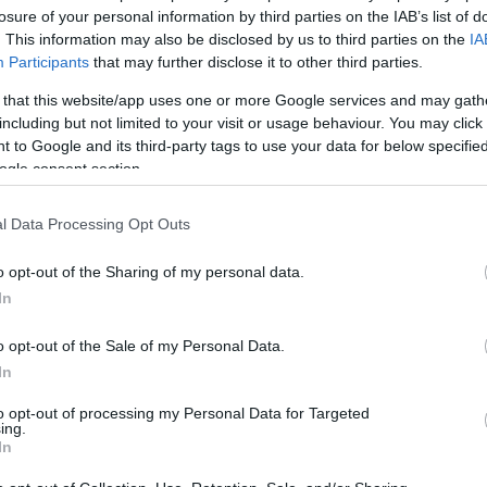
losure of your personal information by third parties on the IAB’s list of
. This information may also be disclosed by us to third parties on the
IA
Participants
that may further disclose it to other third parties.
almi mű svéd nyelven való megjelenése egyedülálló
 that this website/app uses one or more Google services and may gath
agyapja, Karinthy Frigyes U
tazás a koponyám körül
including but not limited to your visit or usage behaviour. You may click 
 művét már kiadták svédül. Karinthy Frigyes és
 to Google and its third-party tags to use your data for below specifi
kapcsolata Stockholmban is közismert. A kötet
ogle consent section.
lmi körök képviselőit, újságírókat, kritikusokat és
i élet képviselőit.
l Data Processing Opt Outs
zági Magyarok Országos Szövetsége) vezetőjének,
o opt-out of the Sharing of my personal data.
bb, Svédországban élő magyar nyersfordítása
In
tte át költői svéd nyelvre. Az orvos, műfordító a
i, Babits, Radnóti, Kányádi Sándor és József Attila
o opt-out of the Sale of my Personal Data.
d olvasóközönséggel. Ove Berglund az idén vehette
In
erést, és elnyerte a Budavári Önkormányzat Tóth
to opt-out of processing my Personal Data for Targeted
 az író.
ing.
In
Karinthy Márton kitért arra, hogy az
Ördöggörcs