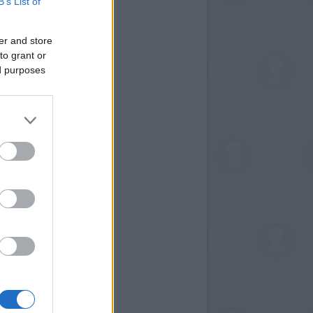
B’s List of
er and store
to grant or
ed purposes