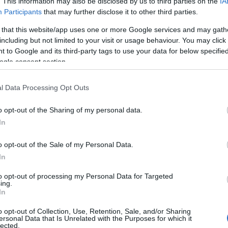
. This information may also be disclosed by us to third parties on the
IA
Participants
that may further disclose it to other third parties.
 that this website/app uses one or more Google services and may gath
including but not limited to your visit or usage behaviour. You may click 
 to Google and its third-party tags to use your data for below specifi
ogle consent section.
l Data Processing Opt Outs
o opt-out of the Sharing of my personal data.
 legendás meccsen (fotó: MTI)
In
kőzés - és az Aranycsapat - tiszteletére 1993-
o opt-out of the Sale of my Personal Data.
rúgás Napjává nyilvánította.
In
to opt-out of processing my Personal Data for Targeted
ing.
In
ia-Magyarország 3-6 (2-4)
o opt-out of Collection, Use, Retention, Sale, and/or Sharing
ersonal Data that Is Unrelated with the Purposes for which it
 Leo Horn (holland)
lected.