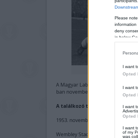
participants
Downstream 
Please note
information 
deny consent
in below Go
Persona
I want t
Puskás a
Opted 
A Magyar Labdarúgó Szövetség a mér
I want t
ban november 25-ét a Magyar Labda
Opted 
A találkozó tömör jegyzőkönyve
I want 
Advertis
Opted 
1953. november 25. Eredmény: Angl
I want t
of my P
Wembley Stadion, 105 ezer néző, v.:
was col