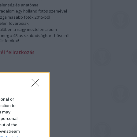
elenség és anatómia
rradalom egy holland fotós szemével
izgalmasabb fotók 2015-ből
elen fővárosiak
ülőben a nagy meztelen album
 meg a 48-as szabadságharc hőseiről
lt fotókat!
vél feliratkozás
sonal or
ection to
ou may
 personal
out of the
 downstream