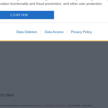
cation functionality and fraud prevention, and other user protection.
CONFIRM
Data Deletion
Data Access
Privacy Policy
/7912964
ználói tartalomnak minősülnek, értük a
szolgáltatás technikai
üzemeltetője semmilyen