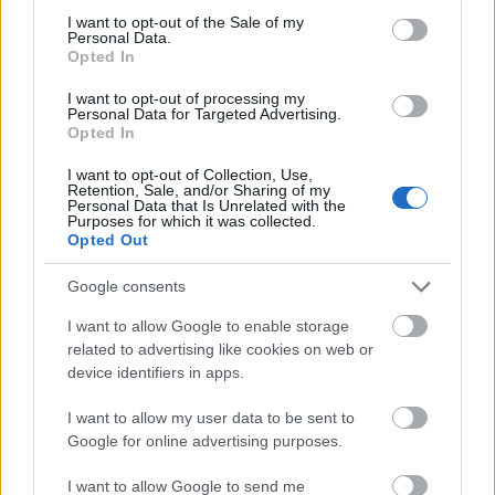
consent section.
I want to opt-out of the Sale of my
Personal Data.
Opted In
I want to opt-out of processing my
Personal Data for Targeted Advertising.
Opted In
I want to opt-out of Collection, Use,
Retention, Sale, and/or Sharing of my
Personal Data that Is Unrelated with the
Purposes for which it was collected.
Opted Out
Katrin Korfmann: Kolorit - Vörös
Google consents
Kormannak hála, most nem kell belevetnünk
I want to allow Google to enable storage
magunkat a forgatagba, hogy megláthassuk,
related to advertising like cookies on web or
milyen egy igazán színes kultúra.
device identifiers in apps.
I want to allow my user data to be sent to
Forrás:
Huffington Post
Google for online advertising purposes.
I want to allow Google to send me