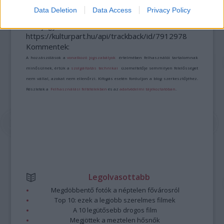
Data Deletion
Data Access
Privacy Policy
A bejegyzés trackback címe:
https://kulturpart.hu/api/trackback/id/7912978
Kommentek:
A hozzászólások a
vonatkozó jogszabályok
értelmében felhasználói tartalomnak
minősülnek, értük a
szolgáltatás technikai
üzemeltetője semmilyen felelősséget
nem vállal, azokat nem ellenőrzi. Kifogás esetén forduljon a blog szerkesztőjéhez.
Részletek a
Felhasználási feltételekben
és az
adatvédelmi tájékoztatóban
.
Legolvasottabb
Megdöbbentő fotók a néptelen fővárosról
Top 10: ezek a legjobb szerelmes filmek
A 10 legütősebb drogos film
Megjöttek a meztelen hősnők