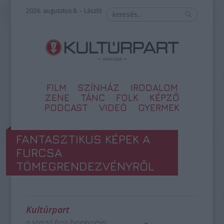
2026. augusztus 8. – László
FILM
SZÍNHÁZ
IRODALOM
ZENE
TÁNC
FOLK
KÉPZŐ
PODCAST
VIDEÓ
GYERMEK
FANTASZTIKUS KÉPEK A
FURCSA
TÖMEGRENDEZVÉNYRŐL
Kultúrpart
a szerző friss bejegyzései