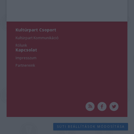
Kultúrpart Csoport
Kultúrpart Kommunikáció
Rólunk
Kapcsolat
Impresszum
Partnereink
SÜTI BEÁLLÍTÁSOK MÓDOSÍTÁSA