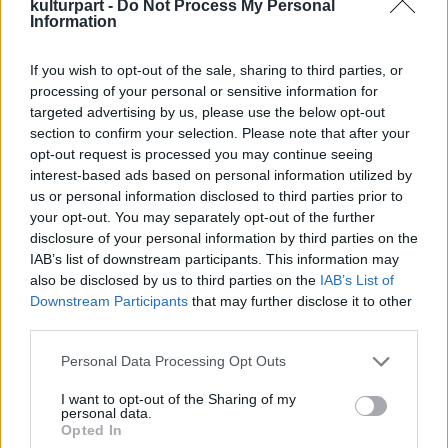
kulturpart -
Do Not Process My Personal
Information
A tavasz közeledtét köszöntő ünnep lényege,
hogy az emberek tömegekben kivonulnak az
If you wish to opt-out of the sale, sharing to third parties, or
utcákra és festékporral dobálják egymást. Az
processing of your personal or sensitive information for
eredmény egy nagyon látványos, színes
targeted advertising by us, please use the below opt-out
kavalkád és számtalan, minden bizonnyal
section to confirm your selection. Please note that after your
küszködő tüdő.
opt-out request is processed you may continue seeing
interest-based ads based on personal information utilized by
us or personal information disclosed to third parties prior to
your opt-out. You may separately opt-out of the further
disclosure of your personal information by third parties on the
IAB’s list of downstream participants. This information may
also be disclosed by us to third parties on the
IAB’s List of
Downstream Participants
that may further disclose it to other
third parties.
Please note that this website/app uses one or more Google
Personal Data Processing Opt Outs
services and may gather and store information including but
not limited to your visit or usage behaviour. You may click to
I want to opt-out of the Sharing of my
personal data.
grant or deny consent to Google and its third-party tags to
Opted In
use your data for below specified purposes in below Google