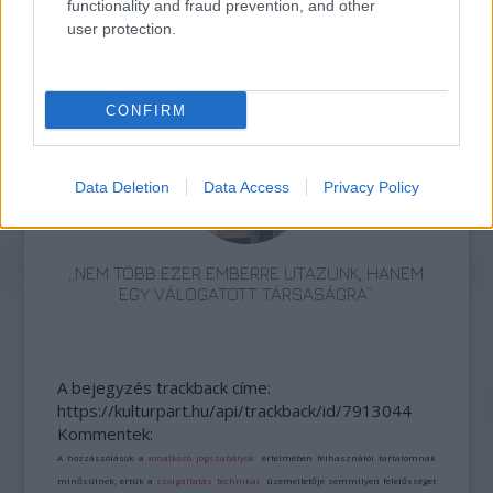
functionality and fraud prevention, and other
user protection.
ETNOFON AZ I. ONIFESZT-EN
CONFIRM
Data Deletion
Data Access
Privacy Policy
„NEM TÖBB EZER EMBERRE UTAZUNK, HANEM
EGY VÁLOGATOTT TÁRSASÁGRA”
A bejegyzés trackback címe:
https://kulturpart.hu/api/trackback/id/7913044
Kommentek:
A hozzászólások a
vonatkozó jogszabályok
értelmében felhasználói tartalomnak
minősülnek, értük a
szolgáltatás technikai
üzemeltetője semmilyen felelősséget