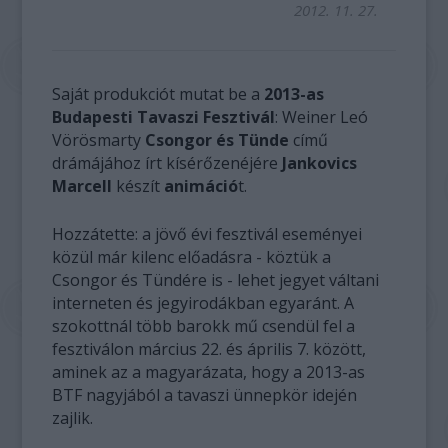
2012. 11. 27.
Saját produkciót mutat be a
2013-as
Budapesti Tavaszi Fesztivál
: Weiner Leó
Vörösmarty
Csongor és Tünde
című
drámájához írt kísérőzenéjére
Jankovics
Marcell
készít
animáció
t.
Hozzátette: a jövő évi fesztivál eseményei
közül már kilenc előadásra - köztük a
Csongor és Tündére is - lehet jegyet váltani
interneten és jegyirodákban egyaránt. A
szokottnál több barokk mű csendül fel a
fesztiválon március 22. és április 7. között,
aminek az a magyarázata, hogy a 2013-as
BTF nagyjából a tavaszi ünnepkör idején
zajlik.