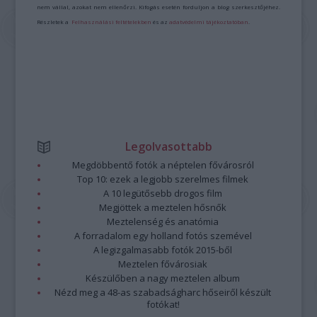
nem vállal, azokat nem ellenőrzi. Kifogás esetén forduljon a blog szerkesztőjéhez.
Részletek a
Felhasználási feltételekben
és az
adatvédelmi tájékoztatóban
.
Legolvasottabb
Megdöbbentő fotók a néptelen fővárosról
Top 10: ezek a legjobb szerelmes filmek
A 10 legütősebb drogos film
Megjöttek a meztelen hősnők
Meztelenség és anatómia
A forradalom egy holland fotós szemével
A legizgalmasabb fotók 2015-ből
Meztelen fővárosiak
Készülőben a nagy meztelen album
Nézd meg a 48-as szabadságharc hőseiről készült
fotókat!