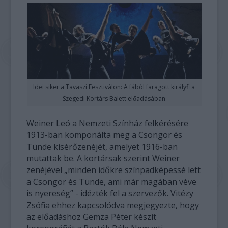
Idei siker a Tavaszi Fesztiválon: A fából faragott királyfi a
Szegedi Kortárs Balett előadásában
Weiner Leó a Nemzeti Színház felkérésére
1913-ban komponálta meg a Csongor és
Tünde kísérőzenéjét, amelyet 1916-ban
mutattak be. A kortársak szerint Weiner
zenéjével „minden időkre színpadképessé lett
a Csongor és Tünde, ami már magában véve
is nyereség” - idézték fel a szervezők. Vitézy
Zsófia ehhez kapcsolódva megjegyezte, hogy
az előadáshoz Gemza Péter készít