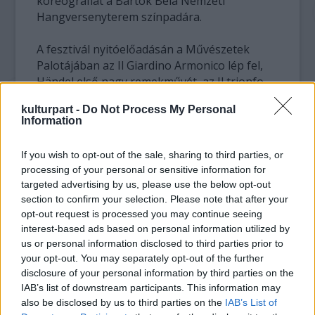
koreográfiát a Bartók Béla Nemzeti
Hangversenyterem színpadára.
A fesztivál nyitóelőadásán a Művészetek
Palotájában az Il Giardino Armonico lép fel,
Händel első nagy remekművét, az Il trionfo
del Tempo e del Disinganno című, olasz
kulturpart -
Do Not Process My Personal
nyelvű világi oratóriumát adják elő.
Information
If you wish to opt-out of the sale, sharing to third parties, or
processing of your personal or sensitive information for
targeted advertising by us, please use the below opt-out
section to confirm your selection. Please note that after your
opt-out request is processed you may continue seeing
interest-based ads based on personal information utilized by
us or personal information disclosed to third parties prior to
your opt-out. You may separately opt-out of the further
disclosure of your personal information by third parties on the
A hagyományoknak megfelelően március 25-
IAB’s list of downstream participants. This information may
also be disclosed by us to third parties on the
IAB’s List of
én, Bartók Béla születésének évfordulóján a