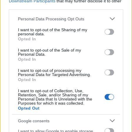
Downstream Participants
that may further disclose it to other
Nemzeti Filharmonikus Zenekar ad
third parties.
hangversenyt, a Concertót Kocsis Zoltán
vezényletével szólaltatják meg. A Collegium
Please note that this website/app uses one or more Google
Personal Data Processing Opt Outs
Vocale Gent Bach Máté-passióját, a Le
services and may gather and store information including but
Concert Lorrain pedig a János-passiót az
not limited to your visit or usage behaviour. You may click to
I want to opt-out of the Sharing of my
personal data.
eddig neves tenorként ismert Christoph
grant or deny consent to Google and its third-party tags to
Opted In
use your data for below specified purposes in below Google
Prégardien vezényletével.
consent section.
I want to opt-out of the Sale of my
Personal Data.
Mozart c-moll miséje is elhangzik a Les
Opted In
Musiciens du Louvre-Grenoble együttese
Marc Minkowski irányításával játssza. A
I want to opt-out of processing my
Personal Data for Targeted Advertising.
fesztivál visszatérő vendége Joshua Bell brit
Opted In
hegedűművész, aki ezúttal az Academy of St.
Martin in the Fieldsszel lép pódiumra, az
I want to opt-out of Collection, Use,
Retention, Sale, and/or Sharing of my
együttes vezetését 2011-ben vette át.
Personal Data that Is Unrelated with the
Purposes for which it was collected.
Opted Out
A barokk muzsika világát idézi Patricia
Petibon áriaestje, a világhírű francia szoprán
Google consents
a a rangos Müncheni Kamarazenekarral
érkezik a fesztiválra.
I want to allow Google to enable storage