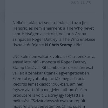
2012. 11. 27.
Nélküle talán azt sem tudnánk, ki az a Jimi
Hendrix, és nem ismernénk a The Who nevét
sem. Hétvégén a detroiti Joe Louis Arena
színpadán Roger Daltrey, a The Who énekese
tiszteletét fejezte ki
Chris Stamp
előtt.
„Nélküle nem váltunk volna azzá a zenekarrá,
amivé lettünk” - mondta el Roger Daltrey.
Stamp társával, Kit Lamberttel oroszlánrészt
válllalt a zenekar útjának egyengetésében.
Ezen túl együtt alapították meg a Track
Records lemezkiadót 1966-ban, aminek
égisze alatt több megjelent album és film
producere is volt. Daltrey így folytatta a
méltatást: "Szivárványszárnyakon repült
most fel a világegyetembe. Chris, sosem