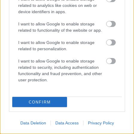
related to analytics like cookies on web or
device identifiers in apps.
I want to allow Google to enable storage
related to functionality of the website or app.
AZ EMBERSÉG ÜNNEPE
I want to allow Google to enable storage
related to personalization.
I want to allow Google to enable storage
related to security, including authentication
functionality and fraud prevention, and other
user protection.
„AZ EMBERT EMBERRÉ TETTE…” – VASÁRNAP
ZÁRT A DOMBOS FEST
CONFIRM
A bejegyzés trackback címe:
https://kulturpart.hu/api/trackback/id/7913026
Data Deletion
Data Access
Privacy Policy
Kommentek: