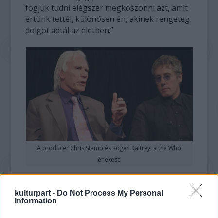
fogjuk tudni elégszer megköszönni azt, amit
értünk tettél, különösen én, akinek rengeteg
dolgot adtál az életben.”
A producer Chris Stamp és Roger Daltrey, a the Who
énekese
A londoni East Enden született Stamp még
High Numbers néven figyelt fel a későbbi
kulturpart -
Do Not Process My Personal
Information
The Who tagjaira a Railway Hotelben. A
zenekar első két lemeze után szerződtette a