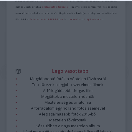
A hozzászólások a
vonatkozó jogszabályok
értelmében felhasználói tartalomnak
minősülnek, értük a
szolgáltatás technikai
üzemeltetője semmilyen felelősséget
nem vállal, azokat nem ellenőrzi. Kifogás esetén forduljon a blog szerkesztőjéhez.
Részletek a
Felhasználási feltételekben
és az
adatvédelmi tájékoztatóban
.
Legolvasottabb
Megdöbbentő fotók a néptelen fővárosról
Top 10: ezek a legjobb szerelmes filmek
A 10 legütősebb drogos film
Megjöttek a meztelen hősnők
Meztelenség és anatómia
A forradalom egy holland fotós szemével
A legizgalmasabb fotók 2015-ből
Meztelen fővárosiak
Készülőben a nagy meztelen album
Nézd meg a 48-as szabadságharc hőseiről készült