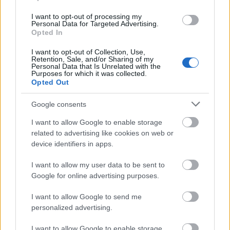
korában, rákban hunyt el a New York-i
Mount Sinai Kórházban.
I want to opt-out of processing my
Personal Data for Targeted Advertising.
Opted In
Forrás:
Hirado.hu
I want to opt-out of Collection, Use,
Retention, Sale, and/or Sharing of my
Personal Data that Is Unrelated with the
Purposes for which it was collected.
Opted Out
Zene
Gyász
Jimi Hendrix
Producerek
Zenekarok
Felfedezés
Google consents
I want to allow Google to enable storage
related to advertising like cookies on web or
device identifiers in apps.
I want to allow my user data to be sent to
Google for online advertising purposes.
ELSTARTOLT A MŰVÉSZETEK VÖLGYE
I want to allow Google to send me
personalized advertising.
I want to allow Google to enable storage