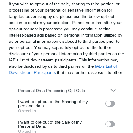
If you wish to opt-out of the sale, sharing to third parties, or
kiadóhoz Jimi Hendrixet, így Chris Stamp
processing of your personal or sensitive information for
nevéhez fűződik a legendás
Purple Haze
targeted advertising by us, please use the below opt-out
kislemez és az
Are You Experienced?
című
section to confirm your selection. Please note that after your
Hendrix-lemez megjelentetése. Aztán
opt-out request is processed you may continue seeing
dolgozott még a Crazy World Of Arthur
interest-based ads based on personal information utilized by
Brown bandával, valamint az Európa felénk
us or personal information disclosed to third parties prior to
eső részén is igencsak népszerű holland
your opt-out. You may separately opt-out of the further
Golden Earringgel is.
disclosure of your personal information by third parties on the
IAB’s list of downstream participants. This information may
also be disclosed by us to third parties on the
IAB’s List of
Természetesen a The Who legsikeresebb
Downstream Participants
that may further disclose it to other
korszaka számít Stamp virágkorának is,
third parties.
hiszen minden idők egyik legnagyszerűbb
rockoperája, a
Tommy
is az ő kezei alatt
Please note that this website/app uses one or more Google
Personal Data Processing Opt Outs
született meg, mint ahogy az abból készült
services and may gather and store information including but
film is, de emellett a Magic Bus és a
not limited to your visit or usage behaviour. You may click to
I want to opt-out of the Sharing of my
personal data.
Quadrophenia lemezek is Stamp által
grant or deny consent to Google and its third-party tags to
Opted In
use your data for below specified purposes in below Google
gardírozott anyagok voltak.
consent section.
I want to opt-out of the Sale of my
Personal Data.
Chris Stamp szombaton, hetvenéves
Opted In