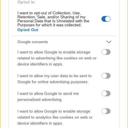
Opted In
Olaszország
Film
Magyar film
Kitüntetés
I want to opt-out of Collection, Use,
Retention, Sale, and/or Sharing of my
Personal Data that Is Unrelated with the
Purposes for which it was collected.
Opted Out
Google consents
I want to allow Google to enable storage
related to advertising like cookies on web or
SZEMBE MERSZ NÉZNI AZZAL, AKIVÉ
device identifiers in apps.
VÁLHATTÁL VOLNA?
I want to allow my user data to be sent to
Google for online advertising purposes.
I want to allow Google to send me
personalized advertising.
I want to allow Google to enable storage
ONE MORE LIKE: A MAGYAR SPORTDRÁMA, AMI
related to analytics like cookies on web or
MEGHÓDÍTOTTA LAS VEGAST IS
device identifiers in apps.