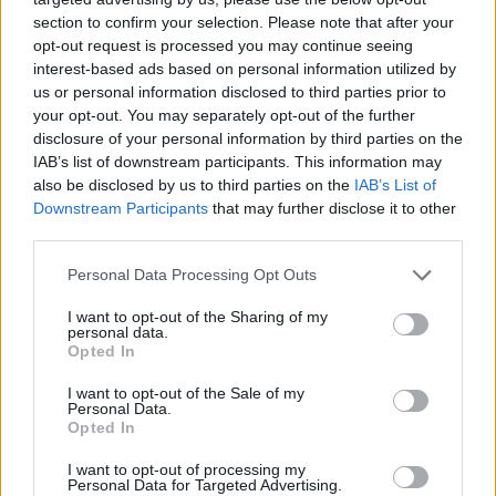
világháború küszöbén álló monarchiában
section to confirm your selection. Please note that after your
játszódik. Egy fiatal nő történetét meséli el,
opt-out request is processed you may continue seeing
aki beleszeret egy sorozatgyilkosba. Nemes
interest-based ads based on personal information utilized by
Jeles László játékfilmje a tervek szerint 2014-
us or personal information disclosed to third parties prior to
ben valósul meg európai koprodukcióban,
your opt-out. You may separately opt-out of the further
magyar producerei Petrányi Viktória és
disclosure of your personal information by third parties on the
Gyárfás Eszter lesznek - közölte a filmunió.
IAB’s list of downstream participants. This information may
Nemes Jeles László (1977)
Türelem
című
also be disclosed by us to third parties on the
IAB’s List of
rövidfilmje elnyerte a 38. Magyar Filmszemle
Downstream Participants
that may further disclose it to other
legjobb kisjátékfilm díját, nemzetközi
third parties.
premierje a velencei filmfesztiválon volt, majd
Please note that this website/app uses one or more Google
Personal Data Processing Opt Outs
az Európai Filmakadémia jelölte a legjobb
services and may gather and store information including but
európai rövidfilm díjára. Kisfilmjei eddig 30
not limited to your visit or usage behaviour. You may click to
I want to opt-out of the Sharing of my
personal data.
díjat kaptak száznál is több nemzetközi
grant or deny consent to Google and its third-party tags to
Opted In
filmfesztiválon.
use your data for below specified purposes in below Google
consent section.
I want to opt-out of the Sale of my
Personal Data.
Forrás:
MTI
Opted In
I want to opt-out of processing my
Personal Data for Targeted Advertising.