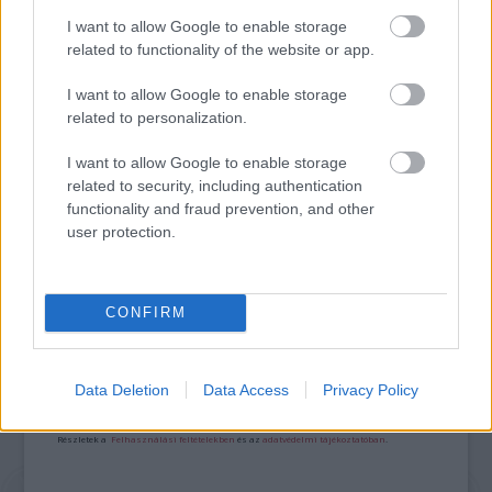
I want to allow Google to enable storage
related to functionality of the website or app.
I want to allow Google to enable storage
related to personalization.
I want to allow Google to enable storage
NÉGY TITOKZATOS FŐHŐS EGY LAKÁSBAN -
ISMERD MEG KÖZELEBBRŐL AZ EGYKUTYA
related to security, including authentication
FŐSZEREPLŐIT
functionality and fraud prevention, and other
user protection.
A bejegyzés trackback címe:
CONFIRM
https://kulturpart.hu/api/trackback/id/7913270
Kommentek:
A hozzászólások a
vonatkozó jogszabályok
értelmében felhasználói tartalomnak
Data Deletion
Data Access
Privacy Policy
minősülnek, értük a
szolgáltatás technikai
üzemeltetője semmilyen felelősséget
nem vállal, azokat nem ellenőrzi. Kifogás esetén forduljon a blog szerkesztőjéhez.
Részletek a
Felhasználási feltételekben
és az
adatvédelmi tájékoztatóban
.