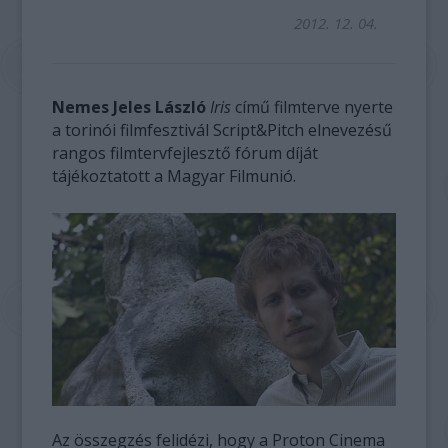
2012. 12. 04.
Nemes Jeles László
Iris
című filmterve nyerte
a torinói filmfesztivál Script&Pitch elnevezésű
rangos filmtervfejlesztő fórum díját
tájékoztatott a Magyar Filmunió.
Az összegzés felidézi, hogy a Proton Cinema