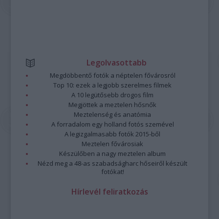
Legolvasottabb
Megdöbbentő fotók a néptelen fővárosról
Top 10: ezek a legjobb szerelmes filmek
A 10 legütősebb drogos film
Megjöttek a meztelen hősnők
Meztelenség és anatómia
A forradalom egy holland fotós szemével
A legizgalmasabb fotók 2015-ből
Meztelen fővárosiak
Készülőben a nagy meztelen album
Nézd meg a 48-as szabadságharc hőseiről készült
fotókat!
Hírlevél feliratkozás