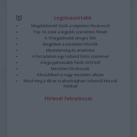
Legolvasottabb
Megdöbbentő fotók a néptelen fővárosról
Top 10: ezek a legjobb szerelmes filmek
A 10 legütősebb drogos film
Megjöttek a meztelen hősnők
Meztelenség és anatómia
A forradalom egy holland fotós szemével
A legizgalmasabb fotók 2015-ből
Meztelen fővárosiak
Készülőben a nagy meztelen album
Nézd meg a 48-as szabadságharc hőseiről készült
fotókat!
Hírlevél feliratkozás