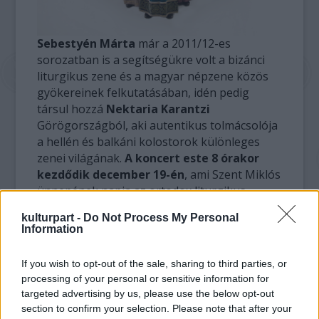
Sebestyén Márta
már a 2011/12-es
sorozatban is a segítségükre volt a bizánci
liturgikus zene és a magyar népzene közös
gyökereinek felkutatásában, idén pedig
társul hozzá
Nektaria Karantzi
Görögországból, aki autentikus tolmácsolója
a hellén és balkáni kolostorok különleges
zenei világának.
A koncert este 8 órakor
kezdődik december 19-én
, ami Szent Miklós
ünnepének napja az ortodox liturgikus
kalendár szerint. A keleten és nyugaton
kulturpart -
Do Not Process My Personal
egyaránt nagy tiszteletnek örvendő
Information
püspöknek titulált énekeken kívül az
Istenszülőt dicsőítő himnuszok és egyéb
If you wish to opt-out of the sale, sharing to third parties, or
kompozíciók kapnak helyet a bizánci zene
processing of your personal or sensitive information for
különleges és ismeretlen arcát bemutató
targeted advertising by us, please use the below opt-out
koncerten.
section to confirm your selection. Please note that after your