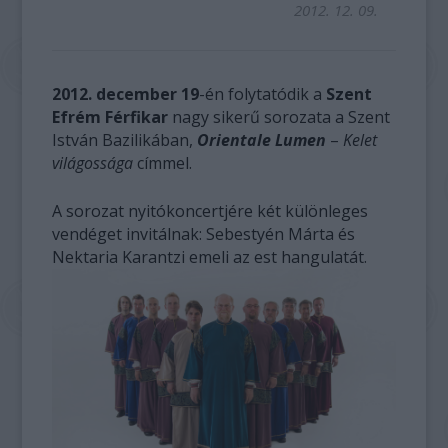
2012. 12. 09.
2012. december 19
-én folytatódik a
Szent
Efrém Férfikar
nagy sikerű sorozata a Szent
István Bazilikában,
Orientale Lumen
–
Kelet
világossága
címmel.
A sorozat nyitókoncertjére két különleges
vendéget invitálnak: Sebestyén Márta és
Nektaria Karantzi emeli az est hangulatát.