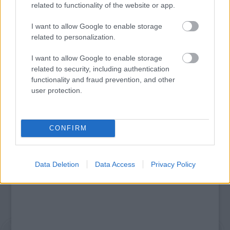
related to functionality of the website or app.
I want to allow Google to enable storage
related to personalization.
„NEM TÖBB EZER EMBERRE UTAZUNK, HANEM
I want to allow Google to enable storage
EGY VÁLOGATOTT TÁRSASÁGRA”
related to security, including authentication
functionality and fraud prevention, and other
user protection.
A bejegyzés trackback címe:
https://kulturpart.hu/api/trackback/id/7913280
Kommentek:
CONFIRM
A hozzászólások a
vonatkozó jogszabályok
értelmében felhasználói tartalomnak
minősülnek, értük a
szolgáltatás technikai
üzemeltetője semmilyen felelősséget
nem vállal, azokat nem ellenőrzi. Kifogás esetén forduljon a blog szerkesztőjéhez.
Data Deletion
Data Access
Privacy Policy
Részletek a
Felhasználási feltételekben
és az
adatvédelmi tájékoztatóban
.