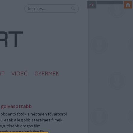
ST
VIDEÓ
GYERMEK
egolvasottabb
öbbentő fotók a néptelen fővárosról
0: ezek a legjobb szerelmes filmek
legütősebb drogos film
öttek a meztelen hősnők