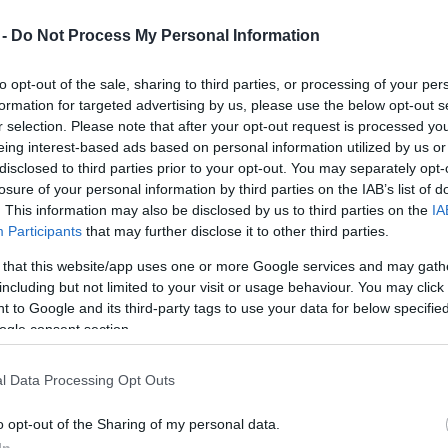
Mezt
 -
Do Not Process My Personal Information
A fo
 alakított ki ufók számára. Hogy a földönkívüliek
A leg
szíves vendéglátásról, még nem tudni.
Mezt
to opt-out of the sale, sharing to third parties, or processing of your per
Kész
formation for targeted advertising by us, please use the below opt-out s
Az ungvári leszállópálya egy űrsikló méretű
Nézd
r selection. Please note that after your opt-out request is processed y
készü
csészealj fogadására alkalmas. Az esemény
eing interest-based ads based on personal information utilized by us or
szervezője szerint ahelyett, hogy az
disclosed to third parties prior to your opt-out. You may separately opt-
Hírle
emberek egymást gyilkolnák, inkább más
losure of your personal information by third parties on the IAB’s list of
civilizációkkal kellene az érintkezést
. This information may also be disclosed by us to third parties on the
IA
keresniük. "Ha sikerülne kapcsolatot
Participants
that may further disclose it to other third parties.
teremteni más értelmes lényekkel, akkor a
 that this website/app uses one or more Google services and may gath
miénknél fejlettebb technológiákra is szert
including but not limited to your visit or usage behaviour. You may click 
tehetnénk. Így talán megmenthető lenne a
 to Google and its third-party tags to use your data for below specifi
Föld az emberek öngyilkos
ogle consent section.
íradónak Júlia Bonkaló, az Ugvári Nemzeti Egyetem
 megmozdulás szervezője.
l Data Processing Opt Outs
 féle táblával szerelték fel. Egy mini űrhajót is
o opt-out of the Sharing of my personal data.
csészealjakat és megmutassa az idegeneknek, hogy
In