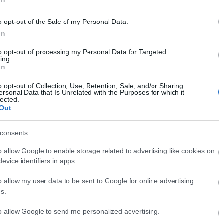
ha a fejlett civilizációnak gondot okozna a parkolás,
újtani az űrhajó biztonságos leállításában. "A
o opt-out of the Sale of my Personal Data.
ehozni. A távirányítós helikopterek és kisrepülők
In
lte Jurij Rezvij, a szerkezet megalkotója.
to opt-out of processing my Personal Data for Targeted
ing.
g nem jelentkeztek, ám a diákok abban bíztak, hogy
In
szeresen kijárnak majd az ufó várásra.
o opt-out of Collection, Use, Retention, Sale, and/or Sharing
ersonal Data that Is Unrelated with the Purposes for which it
lected.
Out
consents
o allow Google to enable storage related to advertising like cookies on
evice identifiers in apps.
o allow my user data to be sent to Google for online advertising
s.
to allow Google to send me personalized advertising.