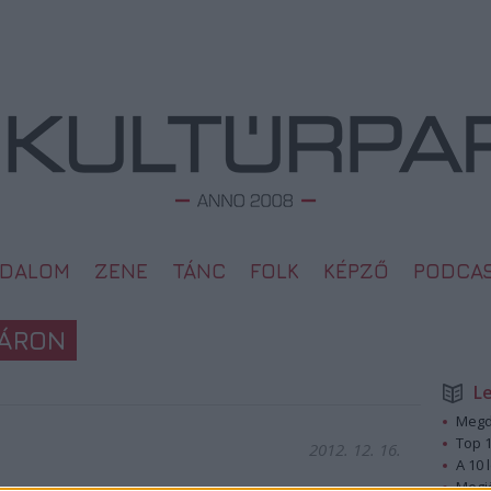
ODALOM
ZENE
TÁNC
FOLK
KÉPZŐ
PODCA
ÁRON
L
Megd
Top 1
2012. 12. 16.
A 10 
Megj