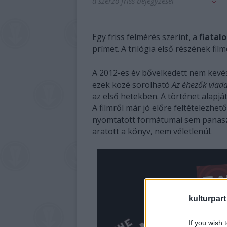
a szerző friss bejegyzései
Egy friss felmérés szerint, a
fiatal
prímet. A trilógia első részének fi
A 2012-es év bővelkedett nem kevé
ezek közé sorolható
Az éhezők viad
az első hetekben. A történet alapjá
A filmről már jó előre feltételezhető
nyomtatott formátumai sem panaszk
aratott a könyv, nem véletlenül.
kulturpart
If you wish 