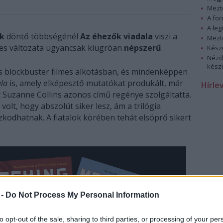
Mezt
A fo
A leg
ok
döntő többségénél
Az éhezők viadala
viszi a
Mezt
lmes változata ugyancsak kiugróan
népszerű
.
Kész
Nézd
készü
s blockbuster filmes alkotásban, és mindenképpen
ala
is, amely elképesztő mutatókat produkált, már
Hírle
t Suzanne Collins azonos című regénye szolgáltatta.
 volt, hogy abszolút siker lesz, ám a trilógia
odhatnak. A fiatalok körében tehát elsöprő sikert
 -
Do Not Process My Personal Information
to opt-out of the sale, sharing to third parties, or processing of your per