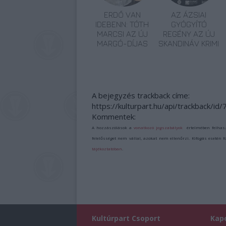
ERDŐ VAN
AZ ÁZSIAI
IDEBENN: TÓTH
GYÓGYÍTÓ
MARCSI AZ ÚJ
REGÉNY AZ ÚJ
MARGÓ-DÍJAS
SKANDINÁV KRIMI
A bejegyzés trackback címe:
https://kulturpart.hu/api/trackback/id
Kommentek:
A hozzászólások a
vonatkozó jogszabályok
értelmében felhas
felelősséget nem vállal, azokat nem ellenőrzi. Kifogás esetén 
tájékoztatóban
.
Kultúrpart Csoport
Kap