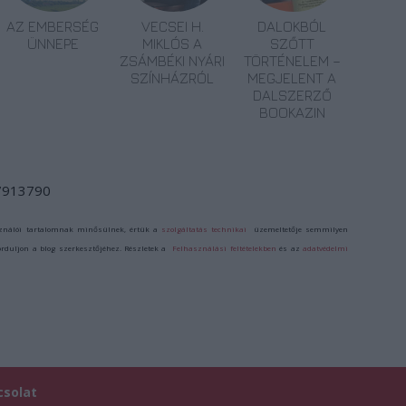
AZ EMBERSÉG
VECSEI H.
DALOKBÓL
ÜNNEPE
MIKLÓS A
SZŐTT
ZSÁMBÉKI NYÁRI
TÖRTÉNELEM –
SZÍNHÁZRÓL
MEGJELENT A
DALSZERZŐ
BOOKAZIN
/7913790
ználói tartalomnak minősülnek, értük a
szolgáltatás technikai
üzemeltetője semmilyen
forduljon a blog szerkesztőjéhez. Részletek a
Felhasználási feltételekben
és az
adatvédelmi
csolat