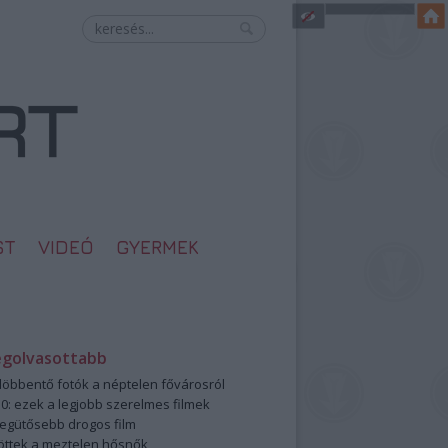
ST
VIDEÓ
GYERMEK
egolvasottabb
öbbentő fotók a néptelen fővárosról
0: ezek a legjobb szerelmes filmek
legütősebb drogos film
öttek a meztelen hősnők