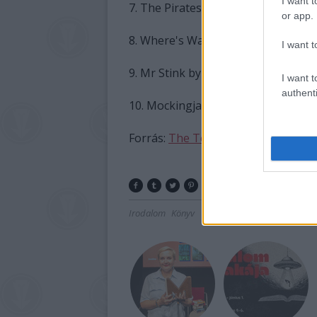
I want t
7. The Pirates Next Door by Jonny 
or app.
8. Where's Wally Now? by Martin H
I want t
9. Mr Stink by David Walliams (Harp
I want t
authenti
10. Mockingjay: Hunger Games Trilo
Forrás:
The Telegraph
Irodalom
Könyv