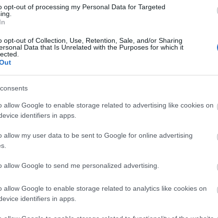
to opt-out of processing my Personal Data for Targeted
ként vállalta a kihívást) figyelemreméltó ívet írt le
ing.
a. A Bradley Cooperrel készült legújabb filmjében
In
ítást nyújt, ami talán egyenes utat jelenthet a
o opt-out of Collection, Use, Retention, Sale, and/or Sharing
ersonal Data that Is Unrelated with the Purposes for which it
lected.
Out
- és ifjúsági könyvei:
anne Collins (Scholastic)
consents
o allow Google to enable storage related to advertising like cookies on
ogy by Suzanne Collins (Scholastic)
evice identifiers in apps.
y by Suzanne Collins (Scholastic)
o allow my user data to be sent to Google for online advertising
s.
anne Collins (Scholastic)
to allow Google to send me personalized advertising.
ogy by Suzanne Collins (Scholastic)
o allow Google to enable storage related to analytics like cookies on
evice identifiers in apps.
s (HarperCollins Children's Books)