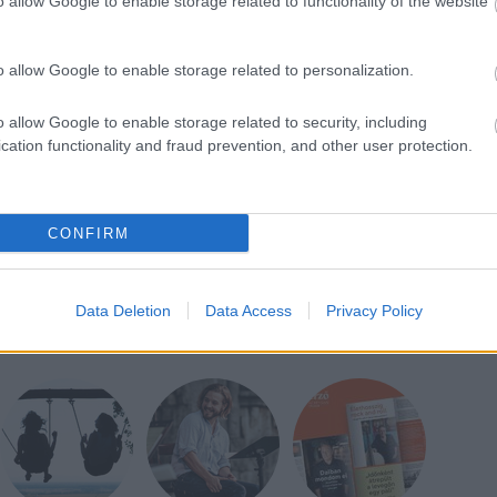
o allow Google to enable storage related to functionality of the website
Duddle (Templar)
andford (Walker Books)
o allow Google to enable storage related to personalization.
erCollins Children's)
o allow Google to enable storage related to security, including
cation functionality and fraud prevention, and other user protection.
gy Suzanne Collins (Scholastic)
CONFIRM
Data Deletion
Data Access
Privacy Policy