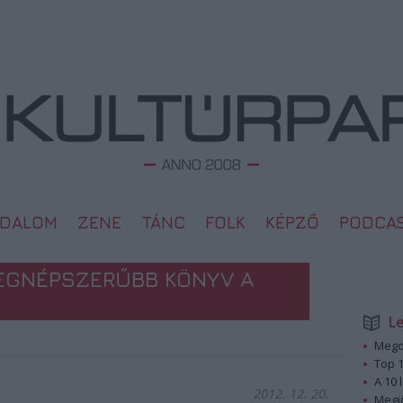
ODALOM
ZENE
TÁNC
FOLK
KÉPZŐ
PODCA
LEGNÉPSZERŰBB KÖNYV A
L
Megd
Top 1
A 10 
2012. 12. 20.
Megj