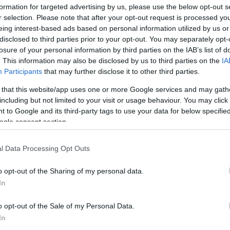
formation for targeted advertising by us, please use the below opt-out s
r selection. Please note that after your opt-out request is processed y
eing interest-based ads based on personal information utilized by us or
disclosed to third parties prior to your opt-out. You may separately opt-
losure of your personal information by third parties on the IAB’s list of
. This information may also be disclosed by us to third parties on the
IA
Participants
that may further disclose it to other third parties.
 that this website/app uses one or more Google services and may gath
including but not limited to your visit or usage behaviour. You may click 
 to Google and its third-party tags to use your data for below specifi
ogle consent section.
 quakeroatslive.blogspot.com
l Data Processing Opt Outs
o opt-out of the Sharing of my personal data.
ollins kötetei toronymagasan vezetik a
In
 semmi jele. Joggal feltételezhetjük, hogy ez az
ad, hiszen a vásznon még csak most kezdődött el a
o opt-out of the Sale of my Personal Data.
ben, úgy itt is biztosított a filmes alkotás
In
plőknek, és a Katniss Everdeent alakító Jennifer