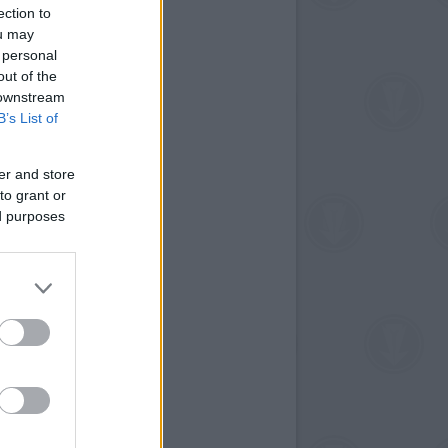
ection to
ou may
 personal
out of the
 downstream
B’s List of
er and store
to grant or
ed purposes