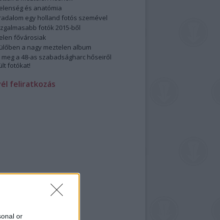
elenség és anatómia
rradalom egy holland fotós szemével
izgalmasabb fotók 2015-ből
elen fővárosiak
ülőben a nagy meztelen album
 meg a 48-as szabadságharc hőseiről
lt fotókat!
vél feliratkozás
sonal or