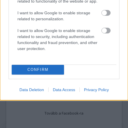
related to functionality of the website or app.
I want to allow Google to enable storage
related to personalization.
I want to allow Google to enable storage
MUCSI ZOLTÁN VISSZATÉR – EGY ÉLETEM
related to security, including authentication
STAND UP EST
functionality and fraud prevention, and other
user protection.
A bejegyzés trackback címe:
https://kulturpart.hu/api/trackback/id/7913330
CONFIRM
Kommentek:
A hozzászólások a
vonatkozó jogszabályok
értelmében felhasználói tartalomnak
minősülnek, értük a
szolgáltatás technikai
üzemeltetője semmilyen felelősséget
Data Deletion
Data Access
Privacy Policy
nem vállal, azokat nem ellenőrzi. Kifogás esetén forduljon a blog szerkesztőjéhez.
Részletek a
Felhasználási feltételekben
és az
adatvédelmi tájékoztatóban
.
Tovább a Facebook-ra