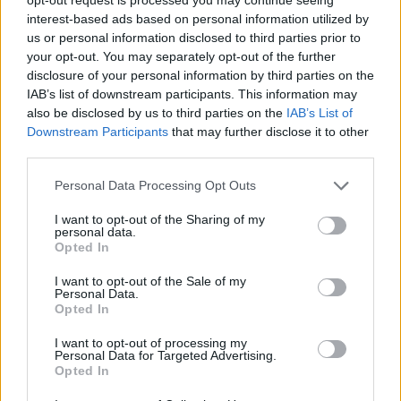
„Kíváncsi vagyok mindenkire!" – tette hozzá a
interest-based ads based on personal information utilized by
rendező, aki elvárások nélküli
us or personal information disclosed to third parties prior to
próbaidőszakot ígér a szabad alkotás
your opt-out. You may separately opt-out of the further
jegyében. Zalán Tibor kedves, humoros
disclosure of your personal information by third parties on the
szövege és Huzella Péter – aki, mint kobold-
IAB’s list of downstream participants. This information may
játékmester vesz részt a produkcióban – dalai
also be disclosed by us to third parties on the
IAB’s List of
Downstream Participants
that may further disclose it to other
a felnőtt nézők számára is szórakoztató
third parties.
kikapcsolódást kínálnak. A díszletterveket
Gnandt János készíti, a jelmezek Petrovszki
Please note that this website/app uses one or more Google
Personal Data Processing Opt Outs
Árpád tervei alapján születnek meg. A
services and may gather and store information including but
koreográfiák Kerekes Judit munkáját dicsérik
not limited to your visit or usage behaviour. You may click to
I want to opt-out of the Sharing of my
personal data.
majd, a különböző varázslatos effektek –
grant or deny consent to Google and its third-party tags to
Opted In
mert abban sem lesz hiány – létrehozásában
use your data for below specified purposes in below Google
consent section.
Fekete Péter segíti a társulat munkáját. Az
I want to opt-out of the Sale of my
Personal Data.
előadást január 11-én 15 órakor mutatja be a
Opted In
Jókai Színház.
I want to opt-out of processing my
Personal Data for Targeted Advertising.
Opted In