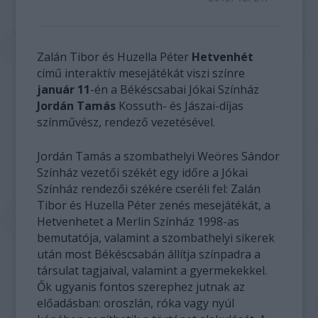
Zalán Tibor és Huzella Péter
Hetvenhét
című interaktív mesejátékát viszi színre
január 11
-én a Békéscsabai Jókai Színház
Jordán Tamás
Kossuth- és Jászai-díjas
színművész, rendező vezetésével.
Jordán Tamás a szombathelyi Weöres Sándor
Színház vezetői székét egy időre a Jókai
Színház rendezői székére cseréli fel: Zalán
Tibor és Huzella Péter zenés mesejátékát, a
Hetvenhetet a Merlin Színház 1998-as
bemutatója, valamint a szombathelyi sikerek
után most Békéscsabán állítja színpadra a
társulat tagjaival, valamint a gyermekekkel.
Ők ugyanis fontos szerephez jutnak az
előadásban: oroszlán, róka vagy nyúl