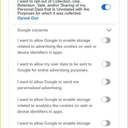
I want to opt-out of Collection, Use,
Színház
Békéscsaba
Rendező
Jordán Tamás
Retention, Sale, and/or Sharing of my
Personal Data that Is Unrelated with the
Purposes for which it was collected.
Opted Out
Google consents
I want to allow Google to enable storage
related to advertising like cookies on web or
device identifiers in apps.
AZ EMBERSÉG ÜNNEPE
I want to allow my user data to be sent to
Google for online advertising purposes.
I want to allow Google to send me
personalized advertising.
I want to allow Google to enable storage
related to analytics like cookies on web or
VECSEI H. MIKLÓS A ZSÁMBÉKI NYÁRI
device identifiers in apps.
SZÍNHÁZRÓL
I want to allow Google to enable storage