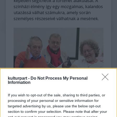
képében segíthetik a történet alakulását. A
színházi élmény így egy mozgalmas, kalandos
utazássá válhat számukra, amely során
személyes részeseivé válhatnak a mesének.
kulturpart -
Do Not Process My Personal
Information
If you wish to opt-out of the sale, sharing to third parties, or
Jordán Tamás, ahogy az olvasópróbán
processing of your personal or sensitive information for
megfogalmazta, egyik alapelve, hogy a
targeted advertising by us, please use the below opt-out
munkás hétköznapok, ha nem is
section to confirm your selection. Please note that after your
örömünnepek, de boldogságosak legyenek.
opt-out request is processed you may continue seeing