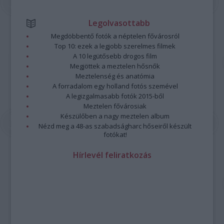
Legolvasottabb
Megdöbbentő fotók a néptelen fővárosról
Top 10: ezek a legjobb szerelmes filmek
A 10 legütősebb drogos film
Megjöttek a meztelen hősnők
Meztelenség és anatómia
A forradalom egy holland fotós szemével
A legizgalmasabb fotók 2015-ből
Meztelen fővárosiak
Készülőben a nagy meztelen album
Nézd meg a 48-as szabadságharc hőseiről készült
fotókat!
Hírlevél feliratkozás