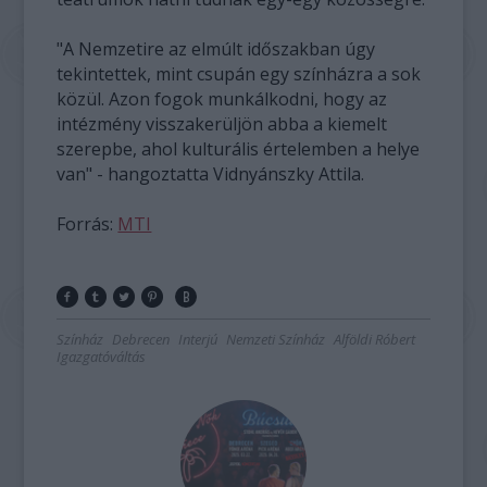
"A Nemzetire az elmúlt időszakban úgy
tekintettek, mint csupán egy színházra a sok
közül. Azon fogok munkálkodni, hogy az
intézmény visszakerüljön abba a kiemelt
szerepbe, ahol kulturális értelemben a helye
van" - hangoztatta Vidnyánszky Attila.
Forrás:
MTI
Színház
Debrecen
Interjú
Nemzeti Színház
Alföldi Róbert
Igazgatóváltás