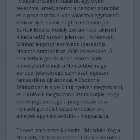
"Magyarországon kialakult egy olyan
téveszme, amely szerint a nemzeti gondolat
és a progresszió el van választva egymástól.
Amikor ilyet hallok, rögtön eszembe jut
Bartók Béla és Kodály Zoltán neve, akiknél
mind a kettő erősen jelen van." A Nemzeti
Színház legprogresszívebb igazgatója
Németh Antal volt az 1930-as években. Ő
nemzetben gondolkodó, konzervatív
művészként csinált a Nemzetiből nagy,
európai jelentőségű színházat, egészen
fantasztikus újításokkal. A Csokonai
Színházban is sikerült új nyelven megszólalni,
és a külföldi meghívások azt mutatják, hogy
van létjogosultsága a progresszió és a
nemzeti gondolat összefonódásának,
amelyek egymást erősítik - magyarázta.
Terveit ismertetve kiemelte: "Mozdulni fog a
Nemzeti, ott lesz mindenhol. Be kell kerülnie