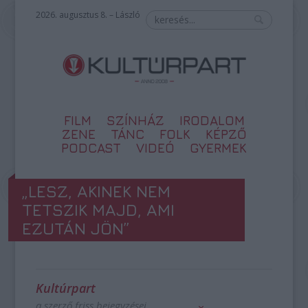
2026. augusztus 8. – László
FILM
SZÍNHÁZ
IRODALOM
ZENE
TÁNC
FOLK
KÉPZŐ
PODCAST
VIDEÓ
GYERMEK
„LESZ, AKINEK NEM
TETSZIK MAJD, AMI
EZUTÁN JÖN”
Kultúrpart
a szerző friss bejegyzései