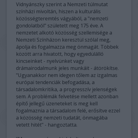
Vidnyánszky szerint a Nemzeti túlmutat
színházi mivoltán, hiszen a kulturális
közösségteremtés vágyából, a "nemzeti
gondolatból" született meg 175 éve. A
nemzetet alkotó közösség szellemisége a
Nemzeti Színházon keresztül szólal meg,
ápolja és fogalmazza meg önmagát. Többek
között arra hivatott, hogy egyedülálló
kincseinket - nyelvünket vagy
drámairodalmunk jeles munkáit - átörökítse.
"Ugyanakkor nem idegen tőlem az izgalmas
európai tendenciák befogadása, a
társadalomkritika, a progresszív jelenségek
sem. A problémák felvetése mellett azonban
építő jellegű üzeneteket is meg kell
fogalmaznia a társadalom felé, erősítve ezzel
a közösség nemzeti tudatát, önmagába
vetett hitét" - hangoztatta.