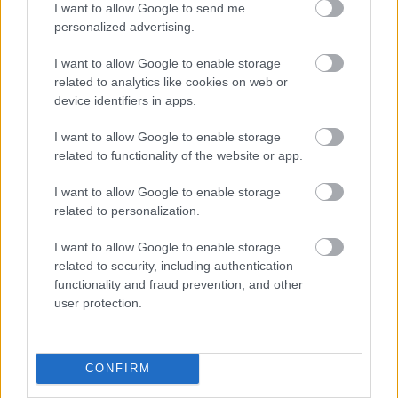
I want to allow Google to send me
Az átmeneti időszakról elmondta, hogy
personalized advertising.
Fekete Péter miniszteri biztos feladata az
átadás-átvétel levezénylése lesz, feladatköre
I want to allow Google to enable storage
folyamatosan formálódni fog. Nyugat-
related to analytics like cookies on web or
Európában bevett szokás, hogy egy külső
device identifiers in apps.
szereplő szabályozott módon segíti egy
színház munkáját a váltás során.
I want to allow Google to enable storage
related to functionality of the website or app.
Fekete Péternek kell majd azokat a
I want to allow Google to enable storage
döntéseket jóváhagynia, amelyeket a
related to personalization.
következő évadra vonatkozóan ő hoz meg az
igazgatói poszt átvételéig. "Neki kell majd
I want to allow Google to enable storage
levezényelnie a kényes kérdéseket is" - fűzte
related to security, including authentication
hozzá. A Kossuth-díjas rendező egyben
functionality and fraud prevention, and other
reményét fejezte ki, hogy a közös munka
user protection.
zökkenőmentes lesz, és a következő fél
évben "normális kommunikáció" lesz közte és
Alföldi Róbert között.
CONFIRM