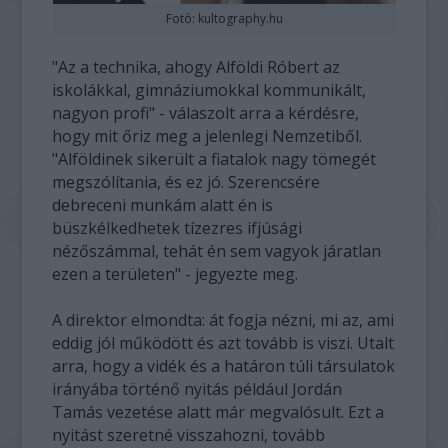
Fotó: kultography.hu
"Az a technika, ahogy Alföldi Róbert az
iskolákkal, gimnáziumokkal kommunikált,
nagyon profi" - válaszolt arra a kérdésre,
hogy mit őriz meg a jelenlegi Nemzetiből.
"Alföldinek sikerült a fiatalok nagy tömegét
megszólítania, és ez jó. Szerencsére
debreceni munkám alatt én is
büszkélkedhetek tízezres ifjúsági
nézőszámmal, tehát én sem vagyok járatlan
ezen a területen" - jegyezte meg.
A direktor elmondta: át fogja nézni, mi az, ami
eddig jól működött és azt tovább is viszi. Utalt
arra, hogy a vidék és a határon túli társulatok
irányába történő nyitás például Jordán
Tamás vezetése alatt már megvalósult. Ezt a
nyitást szeretné visszahozni, tovább