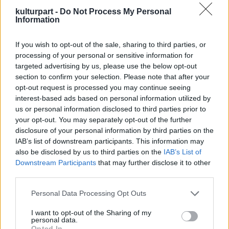
az Bornemissza művének esetében is látható.
kulturpart -
Do Not Process My Personal
Kondor Vilmos, Pilinszky János és Sarkadi
Information
Imre személyiségeire, életére épülő friss
szöveg is biztosan készülni fog. "Nem
If you wish to opt-out of the sale, sharing to third parties, or
hiszem, hogy ezekkel meglepetést okoznék,
processing of your personal or sensitive information for
következetesen a több rétegű, sok irányba
targeted advertising by us, please use the below opt-out
nyúló filozófiát fogom követni a repertoár
section to confirm your selection. Please note that after your
kialakításában, ötvözve a klasszikusokat és a
opt-out request is processed you may continue seeing
kortársakat."
interest-based ads based on personal information utilized by
us or personal information disclosed to third parties prior to
your opt-out. You may separately opt-out of the further
disclosure of your personal information by third parties on the
IAB’s list of downstream participants. This information may
also be disclosed by us to third parties on the
IAB’s List of
Downstream Participants
that may further disclose it to other
third parties.
Please note that this website/app uses one or more Google
Personal Data Processing Opt Outs
services and may gather and store information including but
not limited to your visit or usage behaviour. You may click to
I want to opt-out of the Sharing of my
personal data.
grant or deny consent to Google and its third-party tags to
Opted In