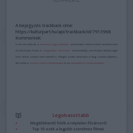
A bejegyzés trackback címe:
https://kulturpart.hu/api/trackback/id/7913968
Kommentek:
A hozzászólások a
vonatkozó jogszabályok
értelmében felhasználói tartalomnak
minősülnek, értük a
szolgáltatás technikai
üzemeltetője semmilyen felelősséget
nem vállal, azokat nem ellenőrzi. Kifogás esetén forduljon a blog szerkesztőjéhez.
Részletek a
Felhasználási feltételekben
és az
adatvédelmi tájékoztatóban
.
Legolvasottabb
Megdöbbentő fotók a néptelen fővárosról
Top 10: ezek a legjobb szerelmes filmek