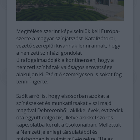
Megítélése szerint képviselniük kell Európa-
szerte a magyar színjátszást. Katalizátorai,
vezető szereplői kívánnak lenni annak, hogy
a nemzeti színházi gondolat
újrafogalmazódjék a kontinensen, hogy a
nemzeti színházak valóságos szövetsége
alakuljon ki. Ezért ő személyesen is sokat fog
tenni - ígérte.
Szólt arról is, hogy elsősorban azokat a
színészeket és munkatársakat viszi majd
magával Debrecenből, akikkel évek, évtizedek
óta együtt dolgozik, illetve akikkel szoros
kapcsolatba került a Csokonaiban. Mellettük
a Nemzeti jelenlegi társulatából és
máshonnan is számít művészekre. "Ha az