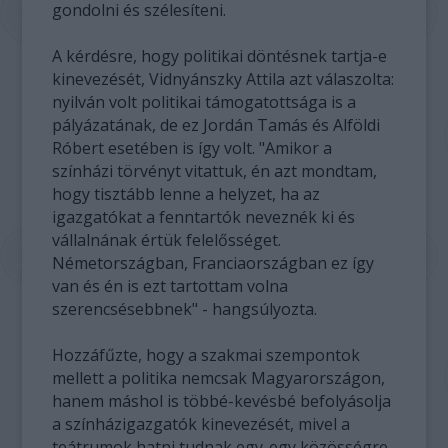
gondolni és szélesíteni.
A kérdésre, hogy politikai döntésnek tartja-e
kinevezését, Vidnyánszky Attila azt válaszolta:
nyilván volt politikai támogatottsága is a
pályázatának, de ez Jordán Tamás és Alföldi
Róbert esetében is így volt. "Amikor a
színházi törvényt vitattuk, én azt mondtam,
hogy tisztább lenne a helyzet, ha az
igazgatókat a fenntartók neveznék ki és
vállalnának értük felelősséget.
Németországban, Franciaországban ez így
van és én is ezt tartottam volna
szerencsésebbnek" - hangsúlyozta.
Hozzáfűzte, hogy a szakmai szempontok
mellett a politika nemcsak Magyarországon,
hanem máshol is többé-kevésbé befolyásolja
a színházigazgatók kinevezését, mivel a
teátrumok hatni tudnak egy-egy közösségre.