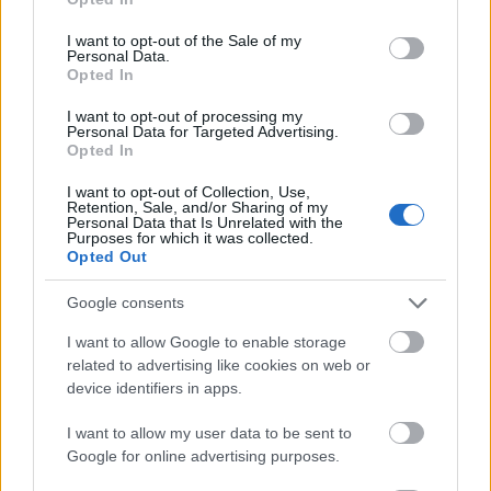
use your data for below specified purposes in below Google
Fotó: mosaiconline.hu
consent section.
I want to opt-out of the Sale of my
Personal Data.
Opted In
A konkrét személyeket firtató kérdésre
Vidnyánszky Attila leszögezte: a pályázati
I want to opt-out of processing my
eredmény kihirdetéséig nem keresett meg
Personal Data for Targeted Advertising.
Opted In
senkit és az elkövetkező átmeneti időszakot
szánja a társulat kialakítására. A sajtóban
I want to opt-out of Collection, Use,
korábban szóba hozták Ráckevei Anna, Trill
Retention, Sale, and/or Sharing of my
Personal Data that Is Unrelated with the
Zsolt vagy Szűcs Nelli nevét, "de velük erről
Purposes for which it was collected.
még egy mondatot sem váltottam" - közölte.
Opted Out
Hasonlóan válaszolt a közvetlen
Google consents
munkatársakat érintő kérdésre is: örömét
I want to allow Google to enable storage
fejezte ki, hogy Ablonczy László elfogadta a
related to advertising like cookies on web or
felkérését, de más tekintetben nem lesznek
device identifiers in apps.
meglepetések. Korábban sem volt rá
jellemző, hogy túl szélesre nyitotta ezt a kört
I want to allow my user data to be sent to
- mondta.
Google for online advertising purposes.