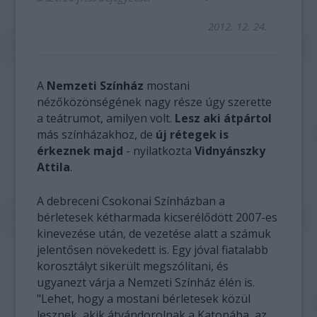
2012. 12. 24.
A
Nemzeti Színház
mostani
nézőközönségének nagy része úgy szerette
a teátrumot, amilyen volt.
Lesz aki átpártol
más színházakhoz, de
új rétegek is
érkeznek majd
- nyilatkozta
Vidnyánszky
Attila
.
A debreceni Csokonai Színházban a
bérletesek kétharmada kicserélődött 2007-es
kinevezése után, de vezetése alatt a számuk
jelentősen növekedett is. Egy jóval fiatalabb
korosztályt sikerült megszólítani, és
ugyanezt várja a Nemzeti Színház élén is.
"Lehet, hogy a mostani bérletesek közül
lesznek, akik átvándorolnak a Katonába, az