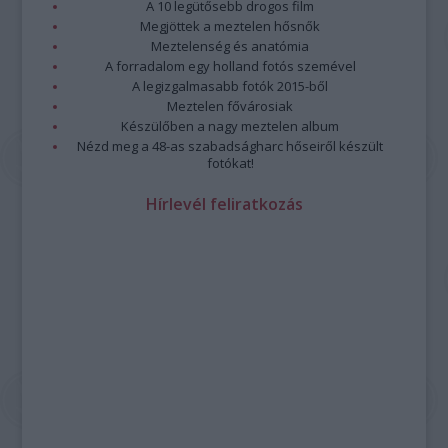
A 10 legütősebb drogos film
Megjöttek a meztelen hősnők
Meztelenség és anatómia
A forradalom egy holland fotós szemével
A legizgalmasabb fotók 2015-ből
Meztelen fővárosiak
Készülőben a nagy meztelen album
Nézd meg a 48-as szabadságharc hőseiről készült
fotókat!
Hírlevél feliratkozás