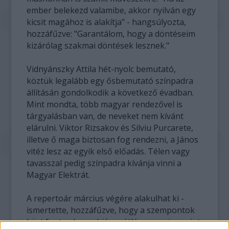
ember belekezd valamibe, akkor nyilván egy
kicsit magához is alakítja" - hangsúlyozta,
hozzáfűzve: "Garantálom, hogy a döntéseim
kizárólag szakmai döntések lesznek."
Vidnyánszky Attila hét-nyolc bemutató,
köztük legalább egy ősbemutató színpadra
állításán gondolkodik a következő évadban.
Mint mondta, több magyar rendezővel is
tárgyalásban van, de neveket nem kívánt
elárulni. Viktor Rizsakov és Silviu Purcarete,
illetve ő maga biztosan fog rendezni, a János
vitéz lesz az egyik első előadás. Télen vagy
tavasszal pedig színpadra kívánja vinni a
Magyar Elektrát.
A repertoár március végére alakulhat ki -
ismertette, hozzáfűzve, hogy a szempontok
közt fontos lesz a hiánypótló szerep is, amint