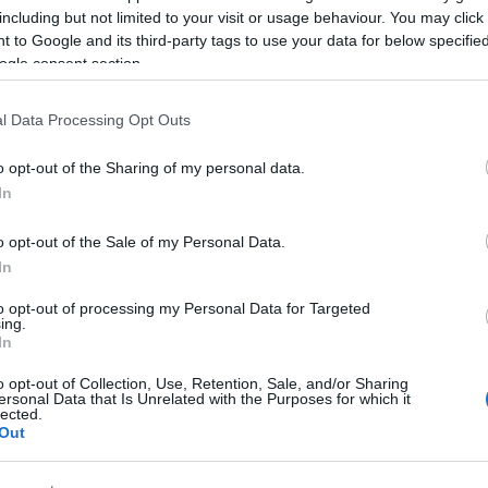
including but not limited to your visit or usage behaviour. You may click 
 to Google and its third-party tags to use your data for below specifi
ogle consent section.
l Data Processing Opt Outs
o opt-out of the Sharing of my personal data.
In
o opt-out of the Sale of my Personal Data.
In
to opt-out of processing my Personal Data for Targeted
ing.
közzétett nyilatkozatban fejezte ki nemtetszését
In
tot csinálnak a karácsonyból.
o opt-out of Collection, Use, Retention, Sale, and/or Sharing
ersonal Data that Is Unrelated with the Purposes for which it
nt ezt még a vásárlók is "ostobaságnak" tartják, és
lected.
rketeknek is figyelembe kell venniük.
Out
sági helyzet közepette azonban az utóbbi években