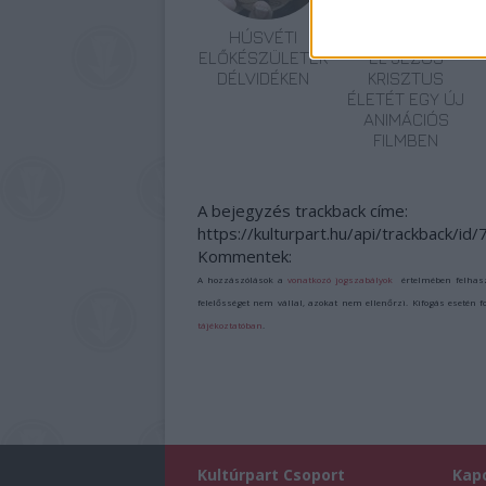
HÚSVÉTI
DICKENS MESÉLI
ELŐKÉSZÜLETEK
EL JÉZUS
DÉLVIDÉKEN
KRISZTUS
ÉLETÉT EGY ÚJ
ANIMÁCIÓS
FILMBEN
A bejegyzés trackback címe:
https://kulturpart.hu/api/trackback/id
Kommentek:
A hozzászólások a
vonatkozó jogszabályok
értelmében felhas
felelősséget nem vállal, azokat nem ellenőrzi. Kifogás esetén 
tájékoztatóban
.
Kultúrpart Csoport
Kap