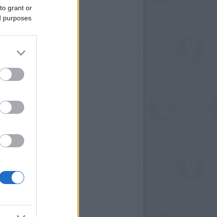
to grant or
ed purposes