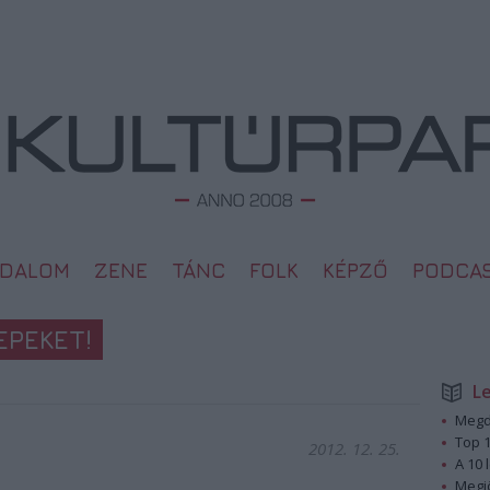
ODALOM
ZENE
TÁNC
FOLK
KÉPZŐ
PODCA
EPEKET!
L
Megd
Top 1
2012. 12. 25.
A 10 
Megj