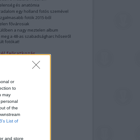
elenség és anatómia
rradalom egy holland fotós szemével
izgalmasabb fotók 2015-ből
elen fővárosiak
ülőben a nagy meztelen album
 meg a 48-as szabadságharc hőseiről
lt fotókat!
vél feliratkozás
sonal or
ection to
ou may
 personal
out of the
 downstream
B’s List of
er and store