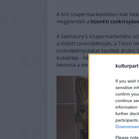
A brit szupermarketekben már bek
megjelentek a
húsvéti csokitojás
A Sainsbury's szupermarketlánc üzl
a töltött csokoládétojás, a Tesco 
csokoládényulakat kezdtek árulni, b
bulvárlap - hétfői beszámolója szeri
bevonta a meglehetősen korán kirak
kulturpart
If you wish 
sensitive in
confirm you
continue se
information 
further disc
participants
Downstream 
Please note