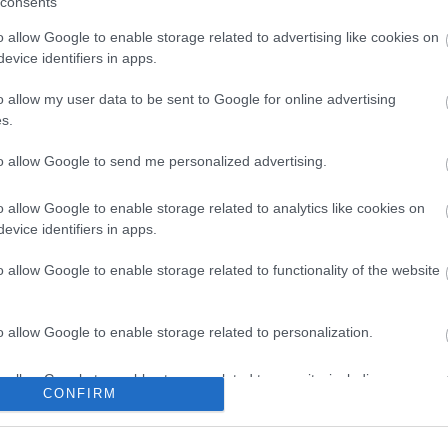
consents
ünnepekhez kötődő árucikkek hónapokkal korábban
o allow Google to enable storage related to advertising like cookies on
evice identifiers in apps.
ok címoldalaira került, amikor az előkelő londoni
 elejétől - 145 nappal karácsony előtt -
o allow my user data to be sent to Google for online advertising
yfadísz-kollekciója, a karácsonyi lámpafüzérekkel
s.
, sőt akár cserépben nevelt karácsonyfát is
 előrelátó vásárló.
to allow Google to send me personalized advertising.
o allow Google to enable storage related to analytics like cookies on
evice identifiers in apps.
o allow Google to enable storage related to functionality of the website
kedelem
Lavór
o allow Google to enable storage related to personalization.
o allow Google to enable storage related to security, including
CONFIRM
cation functionality and fraud prevention, and other user protection.