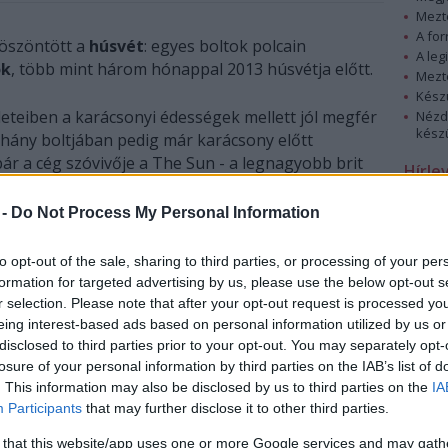
Mezt
A fo
öszöntött a
húsvét
: egyes boltok polcain
A leg
ok
, több mint három hónappal 2013 húsvétja előtt.
Mezt
Kész
eteiben a karácsonyi édességek mellett jól megfér
Nézd
készü
néhány boltjában pedig már karácsony előtt
ár a cég szóvivője a The Sun - a legnagyobb brit
Hírle
nt elismerte, hogy ez "tévedés" volt, és a cég
ott húsvéti csokoládérelikviákat.
 -
Do Not Process My Personal Information
to opt-out of the sale, sharing to third parties, or processing of your per
formation for targeted advertising by us, please use the below opt-out s
r selection. Please note that after your opt-out request is processed y
eing interest-based ads based on personal information utilized by us or
disclosed to third parties prior to your opt-out. You may separately opt-
losure of your personal information by third parties on the IAB’s list of
. This information may also be disclosed by us to third parties on the
IA
Participants
that may further disclose it to other third parties.
 that this website/app uses one or more Google services and may gath