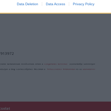
Data Deletion
Data Access
Privacy Policy
/7913972
ználói tartalomnak minősülnek, értük a
szolgáltatás technikai
üzemeltetője semmilyen
forduljon a blog szerkesztőjéhez. Részletek a
Felhasználási feltételekben
és az
adatvédelmi
csolat