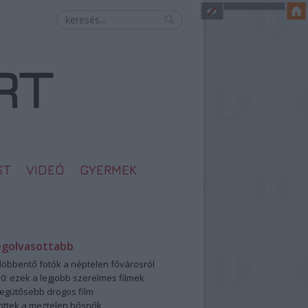
ST
VIDEÓ
GYERMEK
egolvasottabb
öbbentő fotók a néptelen fővárosról
0: ezek a legjobb szerelmes filmek
legütősebb drogos film
öttek a meztelen hősnők