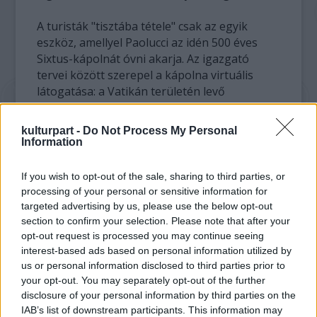
A turisták "tisztába tétele" csak az egyik
eszköz, amellyel Paolucci az idén 500 éves
Sixtus-kápolnát óvni akarja. Az igazgató
tervei között szerepel a kápolna virtuális
látogatása: a Vatikán területén levő
teniszpályákon óriássátrat emelnek fel,
amelyben multimediális idegenvezetés
kulturpart -
Do Not Process My Personal
magyarázza el a kápolnában látható összes
Information
jelenetet.
If you wish to opt-out of the sale, sharing to third parties, or
"Ez nem helyettesítené az igazi látogatást, de
processing of your personal or sensitive information for
a Sixtus-kápolna nem múzeum, és nem bírja
targeted advertising by us, please use the below opt-out
ki, hogy évente több mint ötmillió turista
section to confirm your selection. Please note that after your
álljon benne órákon keresztül. A virtuális
opt-out request is processed you may continue seeing
interest-based ads based on personal information utilized by
bevezetővel előre tudnák, mit kell
us or personal information disclosed to third parties prior to
megnézniük a kápolnában és ez
your opt-out. You may separately opt-out of the further
felgyorsíthatja a turisták áthaladását" -
disclosure of your personal information by third parties on the
hangoztatta Paolucci.
IAB’s list of downstream participants. This information may