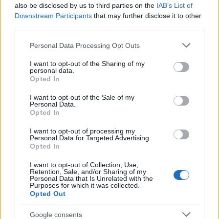
also be disclosed by us to third parties on the
IAB’s List of
Downstream Participants
that may further disclose it to other
third parties.
Please note that this website/app uses one or more Google
Personal Data Processing Opt Outs
services and may gather and store information including but
not limited to your visit or usage behaviour. You may click to
I want to opt-out of the Sharing of my
personal data.
A Sixtus-kápolna mennyezetfreskója
grant or deny consent to Google and its third-party tags to
Opted In
use your data for below specified purposes in below Google
consent section.
A 2500 négyzetméternyi összfelületű
I want to opt-out of the Sale of my
Personal Data.
freskókat már most is tisztítják.
Opted In
Decemberben minden este hét órától éjfélig
restaurátorok tollseprűzték és porszívózták
I want to opt-out of processing my
Personal Data for Targeted Advertising.
a Sixtus-kápolna falait a póknak elnevezett
Opted In
emelőszerkezettel. Háromtagú
takarítószemélyzet fényezi a padlózatot és a
I want to opt-out of Collection, Use,
Retention, Sale, and/or Sharing of my
Vatikáni Múzeum 280 őréből három van
Personal Data that Is Unrelated with the
Purposes for which it was collected.
kinevezve a kápolnában hagyott elveszett
Opted Out
tárgyak összeszedésére.
Google consents