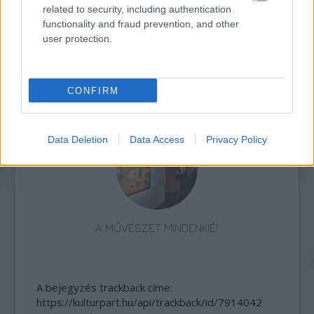
related to security, including authentication
functionality and fraud prevention, and other
user protection.
CONFIRM
„NEM TÖBB EZER EMBERRE UTAZUNK, HANEM
EGY VÁLOGATOTT TÁRSASÁGRA”
Data Deletion
Data Access
Privacy Policy
A MŰVÉSZET MINDENKIÉ!
A bejegyzés trackback címe:
https://kulturpart.hu/api/trackback/id/7914042