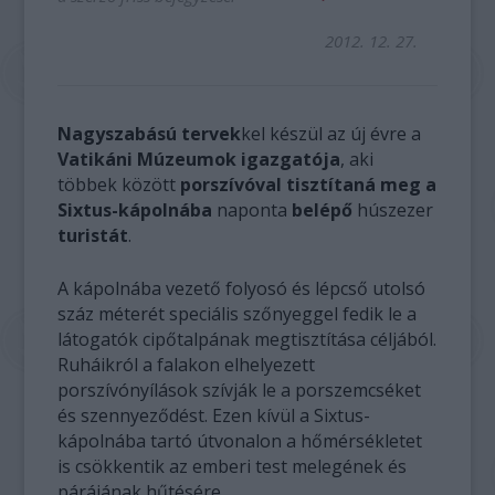
2012. 12. 27.
Nagyszabású tervek
kel készül az új évre a
Vatikáni Múzeumok igazgatója
, aki
többek között
porszívóval tisztítaná meg a
Sixtus-kápolnába
naponta
belépő
húszezer
turistát
.
A kápolnába vezető folyosó és lépcső utolsó
száz méterét speciális szőnyeggel fedik le a
látogatók cipőtalpának megtisztítása céljából.
Ruháikról a falakon elhelyezett
porszívónyílások szívják le a porszemcséket
és szennyeződést. Ezen kívül a Sixtus-
kápolnába tartó útvonalon a hőmérsékletet
is csökkentik az emberi test melegének és
párájának hűtésére.