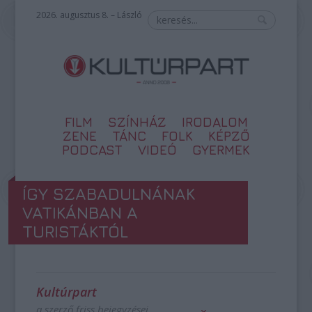
2026. augusztus 8. – László
FILM
SZÍNHÁZ
IRODALOM
ZENE
TÁNC
FOLK
KÉPZŐ
PODCAST
VIDEÓ
GYERMEK
ÍGY SZABADULNÁNAK
VATIKÁNBAN A
TURISTÁKTÓL
Kultúrpart
a szerző friss bejegyzései