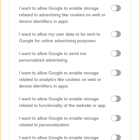
Michelangelo 1541-ben fejezte be az Utolsó
ítélet oltárképét és két évvel később már
I want to allow Google to enable storage
pápai mundator (tisztító) pucolta a fáklyák és
related to advertising like cookies on web or
device identifiers in apps.
mécsesek által összekormozott falakat.
I want to allow my user data to be sent to
Forrás:
Hirado.hu
Google for online advertising purposes.
I want to allow Google to send me
personalized advertising.
Múzeum
Michelangelo
Turizmus
Képző
I want to allow Google to enable storage
related to analytics like cookies on web or
device identifiers in apps.
I want to allow Google to enable storage
related to functionality of the website or app.
I want to allow Google to enable storage
related to personalization.
AZ EMBERSÉG ÜNNEPE
I want to allow Google to enable storage