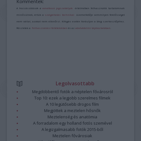
Kommentek:
A hozzászólások a
vonatkozó jogszabályok
értelmében felhasználói tartalomnak
minősülnek, értük a
szolgáltatás technikai
üzemeltetője semmilyen felelősséget
nem vállal, azokat nem ellenőrzi. Kifogás esetén forduljon a blog szerkesztőjéhez.
Részletek a
Felhasználási feltételekben
és az
adatvédelmi tájékoztatóban
.
Legolvasottabb
Megdöbbentő fotók a néptelen fővárosról
Top 10: ezek a legjobb szerelmes filmek
A 10 legütősebb drogos film
Megjöttek a meztelen hősnők
Meztelenség és anatómia
A forradalom egy holland fotós szemével
A legizgalmasabb fotók 2015-ből
Meztelen fővárosiak