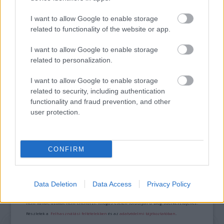
VÁLHATTÁL VOLNA?
I want to allow Google to enable storage
related to functionality of the website or app.
I want to allow Google to enable storage
related to personalization.
I want to allow Google to enable storage
TERMÉSZETFELETTI ERŐK ÉS ELFELEDETT
related to security, including authentication
TITKOK: ITT A SHELBY OAKS – A GONOSZ
functionality and fraud prevention, and other
NYOMÁBAN MAGYAR ELŐZETESE
user protection.
A bejegyzés trackback címe:
CONFIRM
https://kulturpart.hu/api/trackback/id/7914200
Kommentek:
A hozzászólások a
vonatkozó jogszabályok
értelmében felhasználói tartalomnak
Data Deletion
Data Access
Privacy Policy
minősülnek, értük a
szolgáltatás technikai
üzemeltetője semmilyen felelősséget
nem vállal, azokat nem ellenőrzi. Kifogás esetén forduljon a blog szerkesztőjéhez.
Részletek a
Felhasználási feltételekben
és az
adatvédelmi tájékoztatóban
.