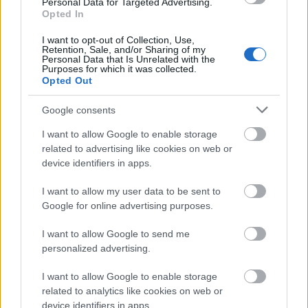
Personal Data for Targeted Advertising.
Opted In
Film
Premier
Quentin Tarantino
J.R.R. Tolkien
I want to opt-out of Collection, Use,
Retention, Sale, and/or Sharing of my
Personal Data that Is Unrelated with the
Purposes for which it was collected.
Opted Out
Google consents
I want to allow Google to enable storage
related to advertising like cookies on web or
device identifiers in apps.
MEDITATÍV UTAZÁS – A PÁN – A BELSŐ SZIGET
IGAZI FILMMŰVÉSZETI CSEMEGE
I want to allow my user data to be sent to
Google for online advertising purposes.
I want to allow Google to send me
personalized advertising.
I want to allow Google to enable storage
related to analytics like cookies on web or
SZEMBE MERSZ NÉZNI AZZAL, AKIVÉ
device identifiers in apps.