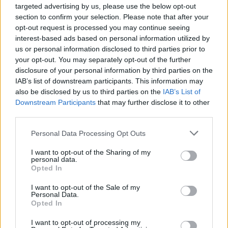
nyomorultak
musical került be 27,4 millió
targeted advertising by us, please use the below opt-out
dollárral. Billy Crystal
Szülői felügyelet
nélkül
section to confirm your selection. Please note that after your
című vígjátéka és Tom Cruise
Jack Reacher
opt-out request is processed you may continue seeing
című akciófilmje pedig fej-fej mellett 14 millió
interest-based ads based on personal information utilized by
us or personal information disclosed to third parties prior to
dollár körüli bevétellel fejezte be a hetet.
your opt-out. You may separately opt-out of the further
disclosure of your personal information by third parties on the
Jackson A hobbitjának amerikai jegyeladásai
IAB’s list of downstream participants. This information may
már 200 millió dollár fölött járnak. Észak-
also be disclosed by us to third parties on the
IAB’s List of
Amerikán kívül további 62 országban
Downstream Participants
that may further disclose it to other
forgalmazzák a filmet, amiből vasárnapig
third parties.
mintegy 400 millió dollár folyt be.
Please note that this website/app uses one or more Google
Personal Data Processing Opt Outs
services and may gather and store information including but
Elemzők szerint a Tarantino-western a
not limited to your visit or usage behaviour. You may click to
I want to opt-out of the Sharing of my
vártnál is jobban debütált, és meglepetést
personal data.
grant or deny consent to Google and its third-party tags to
okozott azzal, hogy a hét végén szinte ugyan
Opted In
use your data for below specified purposes in below Google
annyian nézték meg, mint A hobbitot.
consent section.
I want to opt-out of the Sale of my
Personal Data.
Forrás:
Hirado.hu
Opted In
I want to opt-out of processing my