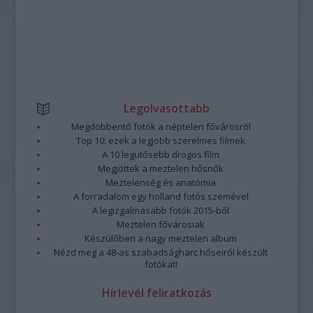
Legolvasottabb
Megdöbbentő fotók a néptelen fővárosról
Top 10: ezek a legjobb szerelmes filmek
A 10 legütősebb drogos film
Megjöttek a meztelen hősnők
Meztelenség és anatómia
A forradalom egy holland fotós szemével
A legizgalmasabb fotók 2015-ből
Meztelen fővárosiak
Készülőben a nagy meztelen album
Nézd meg a 48-as szabadságharc hőseiről készült
fotókat!
Hírlevél feliratkozás