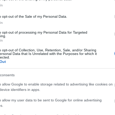
ók csaknem egyharmada külföldről érkezett –
In
o opt-out of the Sale of my Personal Data.
In
to opt-out of processing my Personal Data for Targeted
ing.
In
o opt-out of Collection, Use, Retention, Sale, and/or Sharing
ersonal Data that Is Unrelated with the Purposes for which it
lected.
Out
consents
o allow Google to enable storage related to advertising like cookies on
evice identifiers in apps.
o allow my user data to be sent to Google for online advertising
s.