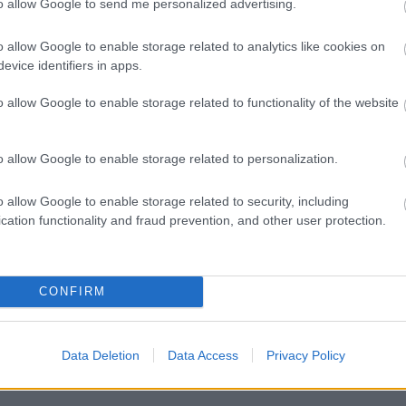
to allow Google to send me personalized advertising.
o allow Google to enable storage related to analytics like cookies on
evice identifiers in apps.
 kulturpont.wordpress.com
o allow Google to enable storage related to functionality of the website
tó csaknem száz művét felvonultató kiállítás a
onyáról és ezzel összefüggésben a klasszikus
o allow Google to enable storage related to personalization.
tt szerepéről kíván áttekintést adni, mintegy 40
alkotói – mások mellett Luca Signorelli, Raffaello,
o allow Google to enable storage related to security, including
cation functionality and fraud prevention, and other user protection.
ya, Delacroix és Courbet – nagy hatással voltak
alkotóerő
című kiállítás február 17-ig látható.
CONFIRM
Data Deletion
Data Access
Privacy Policy