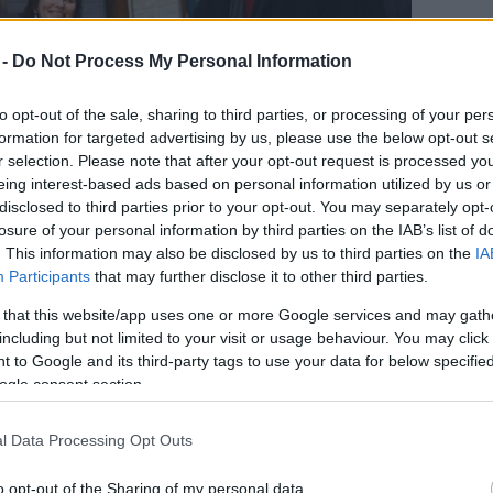
 -
Do Not Process My Personal Information
to opt-out of the sale, sharing to third parties, or processing of your per
formation for targeted advertising by us, please use the below opt-out s
r selection. Please note that after your opt-out request is processed y
eing interest-based ads based on personal information utilized by us or
disclosed to third parties prior to your opt-out. You may separately opt-
losure of your personal information by third parties on the IAB’s list of
. This information may also be disclosed by us to third parties on the
IA
Participants
that may further disclose it to other third parties.
zázezredik (MTI Fotó: Kovács Tamás)
 that this website/app uses one or more Google services and may gath
, hogy a Cézanne-tárlatról nemcsak
including but not limited to your visit or usage behaviour. You may click 
s elismerően szólnak, egyebek mellett a
Wall
 to Google and its third-party tags to use your data for below specifi
s a
Neue Zürcher Zeitung
is pozitív kritikát közölt
ogle consent section.
ségét, a bemutatott remekművek nagy számát,
l Data Processing Opt Outs
lini, brüsszeli, bécsi és londoni reklámkampány is
o opt-out of the Sharing of my personal data.