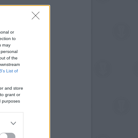
sonal or
ection to
ou may
 personal
out of the
 downstream
B’s List of
er and store
to grant or
ed purposes