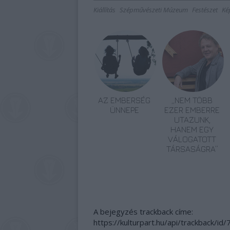
Kiállítás
Szépművészeti Múzeum
Festészet
Ké
AZ EMBERSÉG
„NEM TÖBB
ÜNNEPE
EZER EMBERRE
UTAZUNK,
HANEM EGY
VÁLOGATOTT
TÁRSASÁGRA”
A bejegyzés trackback címe:
https://kulturpart.hu/api/trackback/id