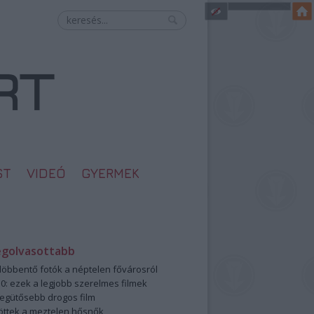
ST
VIDEÓ
GYERMEK
egolvasottabb
öbbentő fotók a néptelen fővárosról
0: ezek a legjobb szerelmes filmek
legütősebb drogos film
öttek a meztelen hősnők