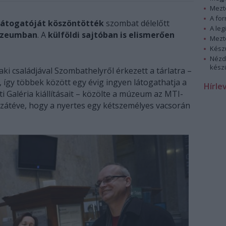
Mezt
A fo
 látogatóját köszöntötték
szombat délelőtt
A leg
úzeumban
. A
külföldi sajtóban is elismerően
Mezt
Kész
Nézd
készü
ki családjával Szombathelyről érkezett a tárlatra –
 így többek között egy évig ingyen látogathatja a
Hírle
Galéria kiállításait – közölte a múzeum az MTI-
zzátéve, hogy a nyertes egy kétszemélyes vacsorán