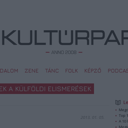
ODALOM
ZENE
TÁNC
FOLK
KÉPZŐ
PODCA
K A KÜLFÖLDI ELISMERÉSEK
L
Megd
Top 1
2013. 01. 05.
A 10 
Megj