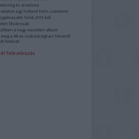
elenség és anatómia
rradalom egy holland fotós szemével
izgalmasabb fotók 2015-ből
elen fővárosiak
ülőben a nagy meztelen album
 meg a 48-as szabadságharc hőseiről
lt fotókat!
vél feliratkozás