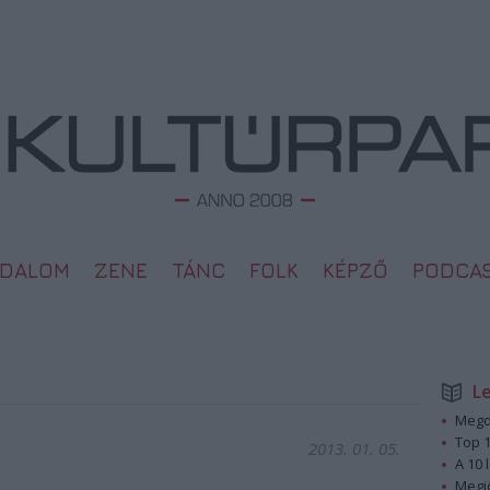
ODALOM
ZENE
TÁNC
FOLK
KÉPZŐ
PODCA
L
Megd
Top 1
2013. 01. 05.
A 10 
Megj