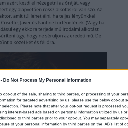
em azért kezdi el nézegetni az óráját, vagy
ert egy alapvetően rossz alkotásról van szó. Az
ktor, amit túl lehet élni, ha teljes lényünkkel
Cosette, Javer és Fantine történetének. (Vagy ha
adásul egy ekkora terjedelmű irodalmi alkotást
ríteni úgy, hogy ne sérüljön az eredeti mű. De
nt a közel két és fél óra.
 -
Do Not Process My Personal Information
to opt-out of the sale, sharing to third parties, or processing of your per
formation for targeted advertising by us, please use the below opt-out s
r selection. Please note that after your opt-out request is processed y
eing interest-based ads based on personal information utilized by us or
disclosed to third parties prior to your opt-out. You may separately opt-
losure of your personal information by third parties on the IAB’s list of