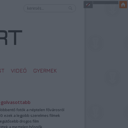
ST
VIDEÓ
GYERMEK
egolvasottabb
öbbentő fotók a néptelen fővárosról
0: ezek a legjobb szerelmes filmek
legütősebb drogos film
öttek a meztelen hősnők