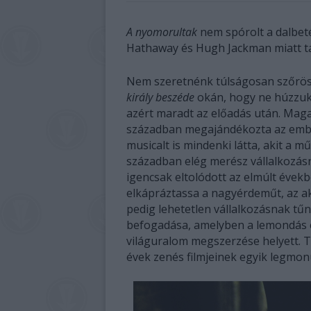
A nyomorultak
nem spórolt a dalbet
Hathaway és Hugh Jackman miatt t
Nem szeretnénk túlságosan szőrös s
király beszéde
okán, hogy ne húzzuk 
azért maradt az előadás után. Maga 
században megajándékozta az emb
musicalt is mindenki látta, akit a m
században elég merész vállalkozás
igencsak eltolódott az elmúlt évek
elkápráztassa a nagyérdeműt, az ak
pedig lehetetlen vállalkozásnak tűn
befogadása, amelyben a lemondás és
világuralom megszerzése helyett. 
évek zenés filmjeinek egyik legmon