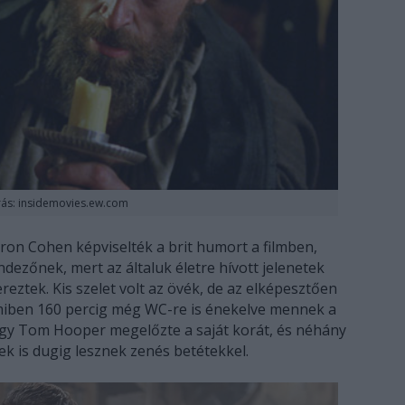
rás: insidemovies.ew.com
on Cohen képviselték a brit humort a filmben,
dezőnek, mert az általuk életre hívott jelenetek
reztek. Kis szelet volt az övék, de az elképesztően
amiben 160 percig még WC-re is énekelve mennek a
hogy Tom Hooper megelőzte a saját korát, és néhány
ek is dugig lesznek zenés betétekkel.