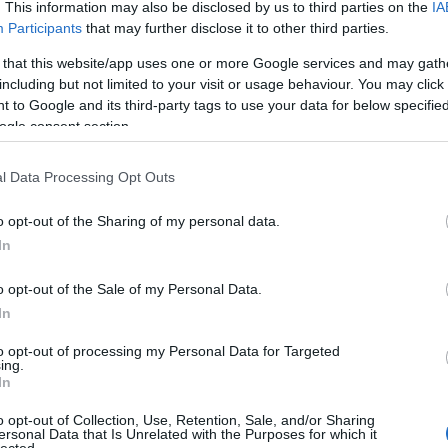
. This information may also be disclosed by us to third parties on the
IA
Participants
that may further disclose it to other third parties.
 that this website/app uses one or more Google services and may gath
including but not limited to your visit or usage behaviour. You may click 
 to Google and its third-party tags to use your data for below specifi
ogle consent section.
Forrás: filmofilia.com
l Data Processing Opt Outs
sem ért volna a film, ő tökéletes választás volt. A
o opt-out of the Sharing of my personal data.
g, hogy az már önmagában megérne valamiféle
In
g Anne Hathaway is, pedig az ő karaktere hordozza
tatja meg a megtisztuláshoz vezető utat. Ez a két
o opt-out of the Sale of my Personal Data.
ilmen sokkal nehezebb, mint a Broadwayn: játszani
In
rhogyan. Mindketten emberfeletti teljesítményt
to opt-out of processing my Personal Data for Targeted
letlen hercegnő hajvesztésére. És a hangokkal is
ing.
–, ellentétben néhány kollégájukkal. Ha másért
In
ri megnézni a filmet.
o opt-out of Collection, Use, Retention, Sale, and/or Sharing
ersonal Data that Is Unrelated with the Purposes for which it
lected.