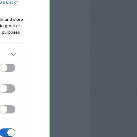
B’s List of
er and store
to grant or
ed purposes