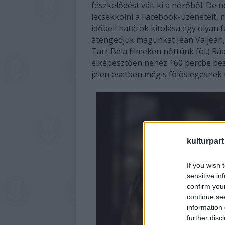
fészkelődést vált ki a nézőből. De n
lecsekkolni a Facebook-üzeneteit, m
időbeli határok kitolása egy olyan fa
átengedjük magunkat Jean Valjean, 
Tarr Béla filmeken nőttünk föl.) Rá
elképesztően nehéz 160 percbe besű
jelen esetben mégis fölöslegesnek tű
kulturpart
If you wish 
sensitive in
confirm you
continue se
information 
further disc