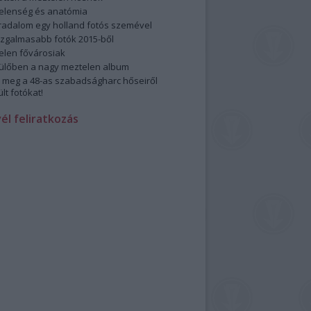
elenség és anatómia
rradalom egy holland fotós szemével
izgalmasabb fotók 2015-ből
elen fővárosiak
ülőben a nagy meztelen album
 meg a 48-as szabadságharc hőseiről
lt fotókat!
vél feliratkozás