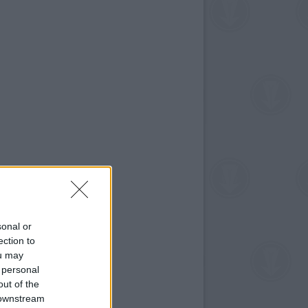
sonal or
ection to
ou may
 personal
out of the
 downstream