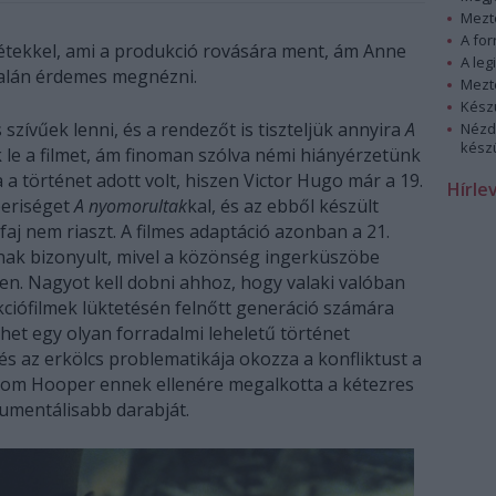
Mezt
A fo
étekkel, ami a produkció rovására ment, ám Anne
A leg
alán érdemes megnézni.
Mezt
Kész
zívűek lenni, és a rendezőt is tiszteljük annyira
A
Nézd
készü
le a filmet, ám finoman szólva némi hiányérzetünk
a történet adott volt, hiszen Victor Hugo már a 19.
Hírle
eriséget
A nyomorultak
kal, és az ebből készült
űfaj nem riaszt. A filmes adaptáció azonban a 21.
nak bizonyult, mivel a közönség ingerküszöbe
ben. Nagyot kell dobni ahhoz, hogy valaki valóban
ciófilmek lüktetésén felnőtt generáció számára
het egy olyan forradalmi leheletű történet
 az erkölcs problematikája okozza a konfliktust a
Tom Hooper ennek ellenére megalkotta a kétezres
umentálisabb darabját.