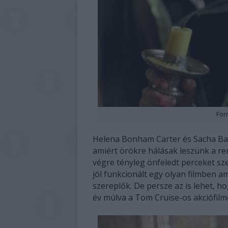
For
Helena Bonham Carter és Sacha Bar
amiért örökre hálásak leszünk a ren
végre tényleg önfeledt perceket sze
jól funkcionált egy olyan filmben 
szereplők. De persze az is lehet, 
év múlva a Tom Cruise-os akciófilm