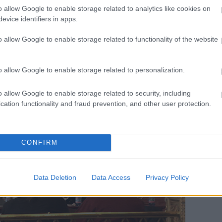
o allow Google to enable storage related to analytics like cookies on
evice identifiers in apps.
a Cinema Total hangsúlyos eseménye volt a roma
tközi Roma Filmbizottság megalapítása. Az idén
o allow Google to enable storage related to functionality of the website
bizottság és a CHB szervezésében létrejövő júniusi,
gják előkészíteni. Február 13-án a Pitch Stopon
filmtervükkel, a programsorozatot a Cinema Total
o allow Google to enable storage related to personalization.
 Filmek Fesztiválja védnökségével megvalósuló
o allow Google to enable storage related to security, including
cation functionality and fraud prevention, and other user protection.
CONFIRM
Data Deletion
Data Access
Privacy Policy