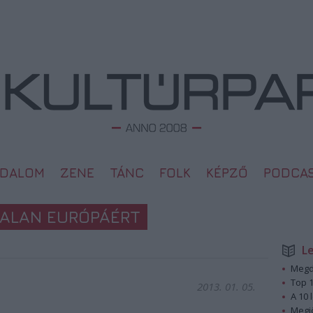
ODALOM
ZENE
TÁNC
FOLK
KÉPZŐ
PODCA
TALAN EURÓPÁÉRT
L
Megd
Top 1
2013. 01. 05.
A 10 
Megj