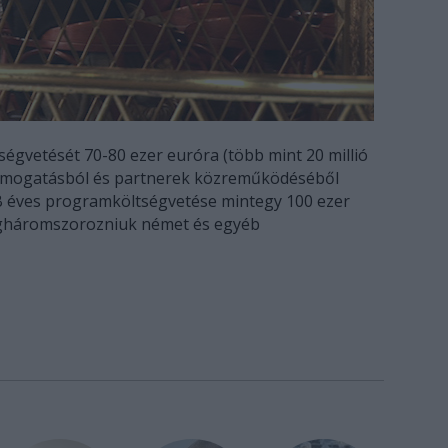
égvetését 70-80 ezer euróra (több mint 20 millió
i támogatásból és partnerek közreműködéséből
B éves programköltségvetése mintegy 100 ezer
megháromszorozniuk német és egyéb