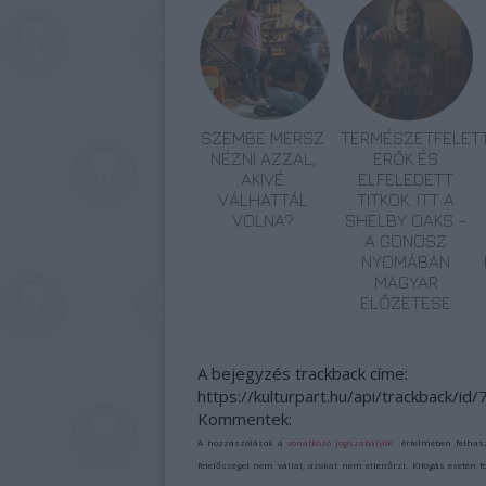
SZEMBE MERSZ
TERMÉSZETFELETT
NÉZNI AZZAL,
ERŐK ÉS
AKIVÉ
ELFELEDETT
VÁLHATTÁL
TITKOK: ITT A
VOLNA?
SHELBY OAKS –
A GONOSZ
NYOMÁBAN
MAGYAR
ELŐZETESE
A bejegyzés trackback címe:
https://kulturpart.hu/api/trackback/id
Kommentek:
A hozzászólások a
vonatkozó jogszabályok
értelmében felhas
felelősséget nem vállal, azokat nem ellenőrzi. Kifogás esetén 