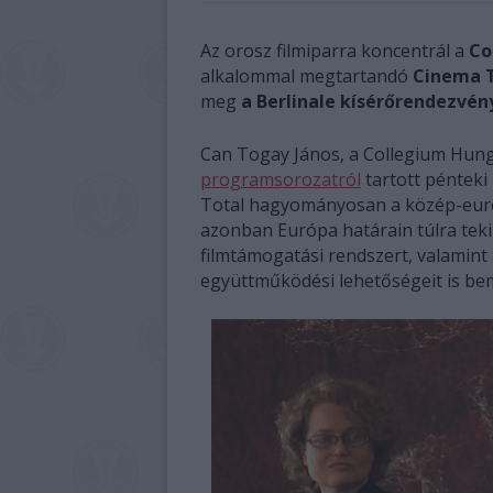
Az orosz filmiparra koncentrál a
Co
alkalommal megtartandó
Cinema T
meg
a Berlinale kísérőrendezvén
Can Togay János, a Collegium Hung
programsorozatról
tartott pénteki
Total hagyományosan a közép-európ
azonban Európa határain túlra teki
filmtámogatási rendszert, valamint 
együttműködési lehetőségeit is be