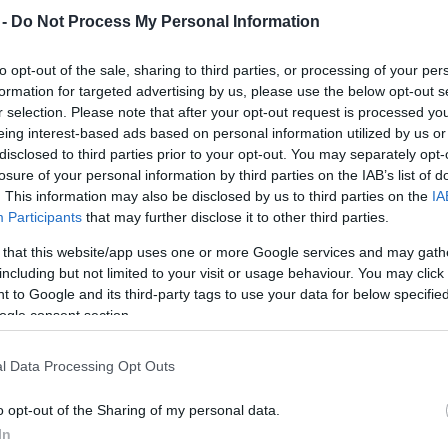
emzetközi filmfesztivál igazgatója, Dieter Kosslick
 -
Do Not Process My Personal Information
nyilatkozott róla, noha a kezdetekben sokan
 tartották a párhuzamosan futó filmszakmai
to opt-out of the sale, sharing to third parties, or processing of your per
etét.
formation for targeted advertising by us, please use the below opt-out s
r selection. Please note that after your opt-out request is processed y
 megnyitóját február 9-én tartják, az est zenei
eing interest-based ads based on personal information utilized by us or
dapest Bár adja, a koncerten Kiss Tibor (Quimby) is
disclosed to third parties prior to your opt-out. You may separately opt-
 Amennyiben magyar film is bekerül a Berlinale
losure of your personal information by third parties on the IAB’s list of
ramjába, a film alkotói díszvendégként szerepelnek
. This information may also be disclosed by us to third parties on the
IA
Participants
that may further disclose it to other third parties.
 that this website/app uses one or more Google services and may gath
lt két évben
a magyar filmtámogatási rendszer
including but not limited to your visit or usage behaviour. You may click 
 alkotóknak, idén pedig a hasonló átalakuláson
 to Google and its third-party tags to use your data for below specifi
február 10-i filmpolitikai kerekasztal-beszélgetésen
ogle consent section.
s lehetőségek, valamint az orosz támogatási
orosz és európai producerek részvételével. A
l Data Processing Opt Outs
Rodnyanszkij producer, Michael Schlicht, a Sony
ij Gindilisz filmes szakember, valamint az orosz
o opt-out of the Sharing of my personal data.
képviselői vesznek részt.
In