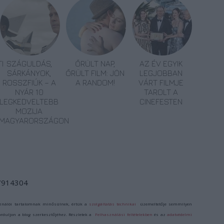
I
SZÁGULDÁS,
ŐRÜLT NAP,
AZ ÉV EGYIK
SÁRKÁNYOK,
ŐRÜLT FILM: JÖN
LEGJOBBAN
ROSSZFIÚK – A
A RANDOM!
VÁRT FILMJE
NYÁR 10
TAROLT A
LEGKEDVELTEBB
CINEFESTEN
MOZIJA
MAGYARORSZÁGON
/7914304
ználói tartalomnak minősülnek, értük a
szolgáltatás technikai
üzemeltetője semmilyen
forduljon a blog szerkesztőjéhez. Részletek a
Felhasználási feltételekben
és az
adatvédelmi