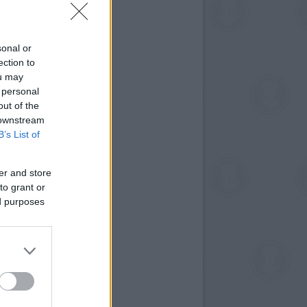
sonal or
ection to
ou may
 personal
out of the
 downstream
B’s List of
er and store
to grant or
ed purposes