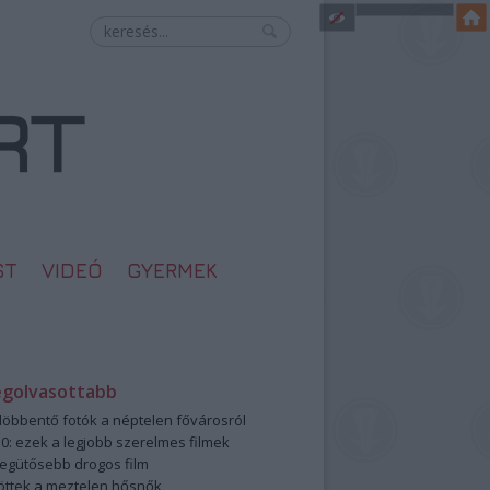
ST
VIDEÓ
GYERMEK
egolvasottabb
öbbentő fotók a néptelen fővárosról
0: ezek a legjobb szerelmes filmek
legütősebb drogos film
öttek a meztelen hősnők