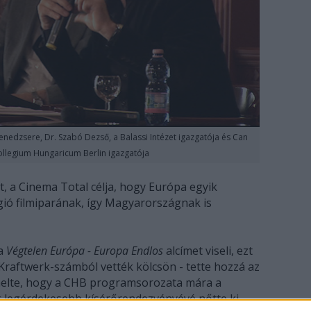
nedzsere, Dr. Szabó Dezső, a Balassi Intézet igazgatója és Can
ollegium Hungaricum Berlin igazgatója
tt, a Cinema Total célja, hogy Európa egyik
égió filmiparának, így Magyarországnak is
 a
Végtelen Európa - Europa Endlos
alcímet viseli, ezt
Kraftwerk-számból vették kölcsön - tette hozzá az
melte, hogy a CHB programsorozata mára a
ik legérdekesebb kísérőrendezvényévé nőtte ki