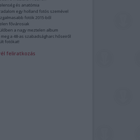
elenség és anatómia
rradalom egy holland fotós szemével
izgalmasabb fotók 2015-ből
elen fővárosiak
ülőben a nagy meztelen album
 meg a 48-as szabadságharc hőseiről
lt fotókat!
vél feliratkozás