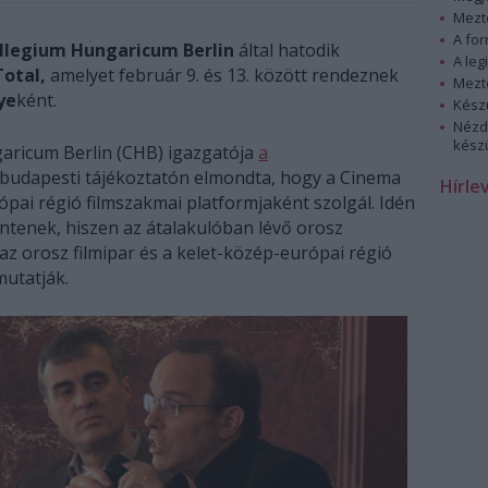
Mezt
A fo
llegium Hungaricum Berlin
által hatodik
A leg
otal,
amelyet február 9. és 13. között rendeznek
Mezt
ye
ként.
Kész
Nézd
készü
aricum Berlin (CHB) igazgatója
a
 budapesti tájékoztatón elmondta, hogy a Cinema
Hírle
ai régió filmszakmai platformjaként szolgál. Idén
ntenek, hiszen az átalakulóban lévő orosz
az orosz filmipar és a kelet-közép-európai régió
mutatják.