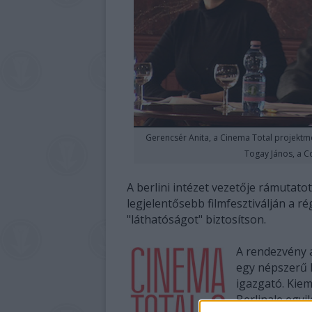
Gerencsér Anita, a Cinema Total projektme
Togay János, a C
A berlini intézet vezetője rámutato
legjelentősebb filmfesztiválján a r
"láthatóságot" biztosítson.
A rendezvény
egy népszerű 
igazgató. Kie
Berlinale egy