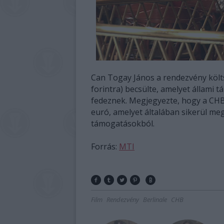
Can Togay János a rendezvény költs
forintra) becsülte, amelyet állam
fedeznek. Megjegyezte, hogy a CH
euró, amelyet általában sikerül 
támogatásokból.
Forrás:
MTI
Film
Rendezvény
Berlinale
CHB