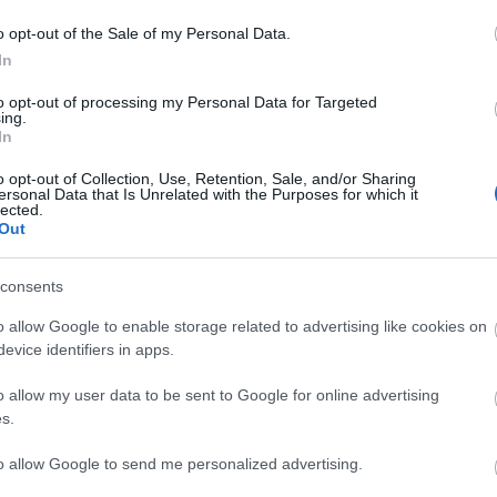
o opt-out of the Sale of my Personal Data.
In
to opt-out of processing my Personal Data for Targeted
ing.
In
o opt-out of Collection, Use, Retention, Sale, and/or Sharing
ersonal Data that Is Unrelated with the Purposes for which it
lected.
Out
consents
o allow Google to enable storage related to advertising like cookies on
evice identifiers in apps.
y a világ első kézből a CHB programsorozatán
 rendszert, médiapartnerük az élő közvetítést is
o allow my user data to be sent to Google for online advertising
eretében február 11-én este hatkor tartják a
s.
t, amelyen filmes szakemberek tartanak gyors,
to allow Google to send me personalized advertising.
 a Filmtalk elnevezésű programon eurázsiai
r számol be európai filmes tapasztalatairól.