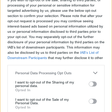
If you wish to opt-out of the sale, sharing to third parties, or
fénynyomáson alapuló hatás hosszú távon
processing of your personal or sensitive information for
viszont azzal járhat, hogy az aszteroidák
targeted advertising by us, please use the below opt-out
pályájának nagytengelye (átlagos távolsága a
section to confirm your selection. Please note that after your
Naptól) megváltozik.
opt-out request is processed you may continue seeing
interest-based ads based on personal information utilized by
us or personal information disclosed to third parties prior to
"A mostani földközelség során elvégzett
your opt-out. You may separately opt-out of the further
mérések révén csökkenthetjük a pályával
disclosure of your personal information by third parties on the
kapcsolatos bizonytalanságokat, s lehet,
IAB’s list of downstream participants. This information may
hogy teljesen kizárhatjuk a becsapódás
also be disclosed by us to third parties on the
IAB’s List of
valószínűségét" - hangsúlyozta Lance
Downstream Participants
that may further disclose it to other
Benner, a JPL kutatója. alamivel több mint
third parties.
egy hónap múlva, február 15-én a 2012 DA14
Please note that this website/app uses one or more Google
katalógusjelű kisbolygó száguld el a Föld
Personal Data Processing Opt Outs
services and may gather and store information including but
mellett. Az 57 méter átmérőjű égitest 34
not limited to your visit or usage behaviour. You may click to
I want to opt-out of the Sharing of my
ezer 500 kilométerre közelíti meg
personal data.
grant or deny consent to Google and its third-party tags to
bolygónkat. "Ez egy kisbolygó legközelebbi,
Opted In
use your data for below specified purposes in below Google
előre megjósolt földközelisége" - mutatott rá
consent section.
I want to opt-out of the Sale of my
Mark Bailey, az észak-írországi Armagh
Personal Data.
obszervatórium igazgatója.
Opted In