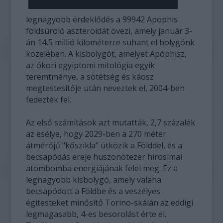
legnagyobb érdeklődés a 99942 Apophis
földsúroló aszteroidát övezi, amely január 3-
án 14,5 millió kilométerre suhant el bolygónk
közelében. A kisbolygót, amelyet Apóphisz,
az ókori egyiptomi mitológia egyik
teremtménye, a sötétség és káosz
megtestesítője után neveztek el, 2004-ben
fedezték fel.
Az első számítások azt mutatták, 2,7 százalék
az esélye, hogy 2029-ben a 270 méter
átmérőjű "kőszikla" ütközik a Földdel, és a
becsapódás ereje huszonötezer hirosimai
atombomba energiájának felel meg. Ez a
legnagyobb kisbolygó, amely valaha
becsapódott a Földbe és a veszélyes
égitesteket minősítő Torino-skálán az eddigi
legmagasabb, 4-es besorolást érte el.