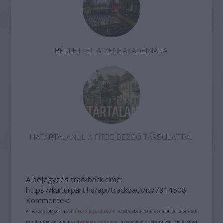
BÉRLETTEL A ZENEAKADÉMIÁRA
HATÁRTALANUL A FITOS DEZSŐ TÁRSULATTAL
A bejegyzés trackback címe:
https://kulturpart.hu/api/trackback/id/7914508
Kommentek:
A hozzászólások a
vonatkozó jogszabályok
értelmében felhasználói tartalomnak
minősülnek, értük a
szolgáltatás technikai
üzemeltetője semmilyen felelősséget