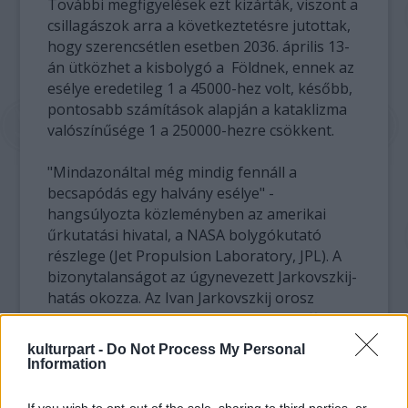
További megfigyelések ezt kizárták, viszont a
csillagászok arra a következtetésre jutottak,
hogy szerencsétlen esetben 2036. április 13-
án ütközhet a kisbolygó a Földnek, ennek az
esélye eredetileg 1 a 45000-hez volt, később,
pontosabb számítások alapján a kataklizma
valószínűsége 1 a 250000-hezre csökkent.
"Mindazonáltal még mindig fennáll a
becsapódás egy halvány esélye" -
hangsúlyozta közleményben az amerikai
űrkutatási hivatal, a NASA bolygókutató
részlege (Jet Propulsion Laboratory, JPL). A
bizonytalanságot az úgynevezett Jarkovszkij-
hatás okozza. Az Ivan Jarkovszkij orosz
mérnök (1844-1902) által felfedezett effektus
abban áll, hogy a forgó aszteroidák a napos
kulturpart -
Do Not Process My Personal
oldalukon kapják központi csillagunktól a
Information
hőt, és a forgásuk következtében más és
más irányban sugároznak ki belőle. A kis