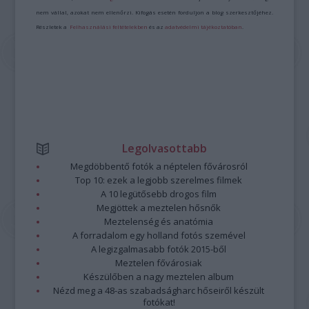
nem vállal, azokat nem ellenőrzi. Kifogás esetén forduljon a blog szerkesztőjéhez.
Részletek a
Felhasználási feltételekben
és az
adatvédelmi tájékoztatóban
.
Legolvasottabb
Megdöbbentő fotók a néptelen fővárosról
Top 10: ezek a legjobb szerelmes filmek
A 10 legütősebb drogos film
Megjöttek a meztelen hősnők
Meztelenség és anatómia
A forradalom egy holland fotós szemével
A legizgalmasabb fotók 2015-ből
Meztelen fővárosiak
Készülőben a nagy meztelen album
Nézd meg a 48-as szabadságharc hőseiről készült
fotókat!