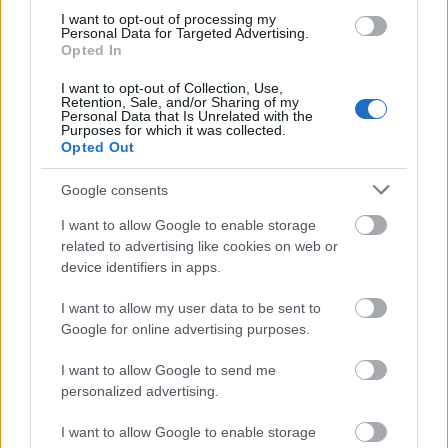
I want to opt-out of processing my
A csillagászok reményei szerint 2013
Personal Data for Targeted Advertising.
emlékezetes lesz az üstökösök
Opted In
szempontjából is. Az idei első magányos égi
I want to opt-out of Collection, Use,
vándor, a 2011 L4 katalógusjelű üstökös
Retention, Sale, and/or Sharing of my
Personal Data that Is Unrelated with the
(PANSTARRS) lesz, amely március 8. és 12.
Purposes for which it was collected.
között ragyog a legfényesebben. Az év
Opted Out
leglátványosabb csillagászati eseménye
viszont a novemberben érkező a C/2012 S1
Google consents
(ISON) üstökös, amely a feltételezések
I want to allow Google to enable storage
szerint teliholdként ragyog majd az égbolton.
related to advertising like cookies on web or
Mark Bailey ismertetése szerint rendkívül
device identifiers in apps.
ritka égi vendégről van szó, hiszen az ISON-
üstökös legutóbb 10 millió évvel ezelőtt járt a
I want to allow my user data to be sent to
Nap közelében.
Google for online advertising purposes.
I want to allow Google to send me
"A Naprendszer külső tartományában lévő
personalized advertising.
üstököszónából, az úgynevezett Oort-felhő
vidékéről érkezett, olyan messzeségből,
I want to allow Google to enable storage
amely százezerszer-kétszázezerszer