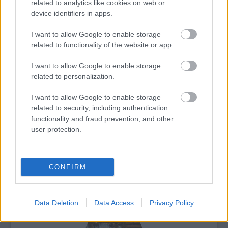
related to analytics like cookies on web or
meghaladja a Nap-Föld távolságot" -
device identifiers in apps.
magyarázta Mark-Bailey.
I want to allow Google to enable storage
Forrás:
Hirado.hu
related to functionality of the website or app.
I want to allow Google to enable storage
related to personalization.
I want to allow Google to enable storage
Csillagászat
Űrkutatás
Lavór
related to security, including authentication
functionality and fraud prevention, and other
user protection.
CONFIRM
VILÁGZENÉK A LEGJOBB MINŐSÉGBEN
Data Deletion
Data Access
Privacy Policy