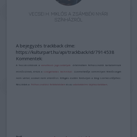
VECSEI H. MIKLÓS A ZSÁMBÉKI NYÁRI
SZÍNHÁZRÓL
A bejegyzés trackback címe:
https://kulturpart.hu/api/trackback/id/7914538
Kommentek:
A hozzászólások a
vonatkozó jogszabályok
értelmében felhasználói tartalomnak
minősülnek, értük a
szolgáltatás technikai
üzemeltetője semmilyen felelősséget
nem vállal, azokat nem ellenőrzi. Kifogás esetén forduljon a blog szerkesztőjéhez.
Részletek a
Felhasználási feltételekben
és az
adatvédelmi tájékoztatóban
.