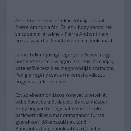
Az életnek semmi értelme, lóbálja a lábát
Pierre Anthon a fán. És ez – hogy semminek
sincs semmi értelme – Pierre Anthont nem
hozza zavarba. Annál inkább mindenki mást.
Janne Teller ifjúsági regénye, a
Semmi
nagy
port vert szerte a világon. Szeretik, támadják,
kötelezővé teszik és megpróbálják száműzni.
Pedig a regény csak arra keresi a választ,
hogy mi az élet értelme.
Ezt az ellentmondásos könyvet ültették át
bábelőadásba a Budapesti Bábszínházban.
Hogy hogyan hat egy fiataloknak szóló
pszichothrilller a már önmagában furcsa,
gyerekkori időkapszulának tűnő
Bábszínházban, bábokkal és a Quimby