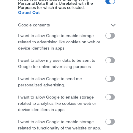
mindenkinek, aki szeret könnyedén és
Personal Data that Is Unrelated with the
Purposes for which it was collected.
nevetősen mélyrepülni az emberi természet
Opted Out
sötét bugyraiban. Vagy azoknak, akik felnőtt
fejjel még nem voltak a Bábszínházban – már
Google consents
emiatt a furcsa időutazás miatt megéri
I want to allow Google to enable storage
elballagni az Andrássy útra, de ehhez
related to advertising like cookies on web or
mindenképpen együnk egy ishlert a büfében
device identifiers in apps.
előadás előtt. Vagy utána, amíg a ruhatáros
néni nem ismeri ki magát a felnőtt kabátok
I want to allow my user data to be sent to
között.
Google for online advertising purposes.
Mert Pierre Anthonnak nincs igaza –
I want to allow Google to send me
legalábbis ez az előadás nem semmi.
personalized advertising.
I want to allow Google to enable storage
related to analytics like cookies on web or
device identifiers in apps.
Quimby
Színház
Dráma
Regény
Bábszínház
I want to allow Google to enable storage
related to functionality of the website or app.