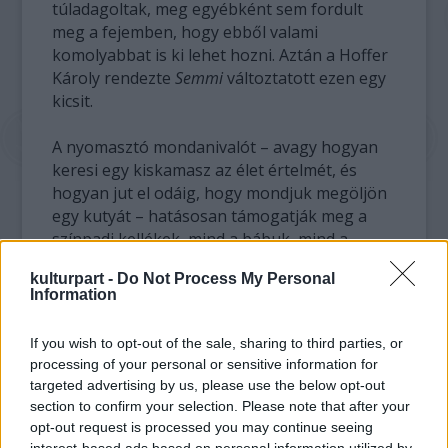
túladagoltak, meg egyébként sem fordult
meg a fejemben, hogy ebből valami
komolyabbat is ki lehet hozni. Aztán a Hoffer
Károly rendezte
Semmi
változtatott ezen egy
kicsit.
A nyomasztó mondanivalót – avagy hogyan
keresi egy kiskamasz az élet értelmét, és
hogyan jut el odáig, hogy mondjuk megöljön
egy kutyát – hatásosan támogatják meg a
színpadi kellékek, mind a bábuk, mind a
díszlet. Megvan bennük mindaz az
kulturpart -
Do Not Process My Personal
ártatlanság, ami egy ilyen korú gyerek
Information
sajátja, de az is, ahogy ezt ijesztően hamar és
könnyedén le tudják vetkőzni. A fehér arcú,
If you wish to opt-out of the sale, sharing to third parties, or
sajátos stílusú bábok simán le tudják kötni az
processing of your personal or sensitive information for
ember figyelmét, és néha komolyan volt
targeted advertising by us, please use the below opt-out
olyan érzésem, hogy az őket mozgató
section to confirm your selection. Please note that after your
színészek ott sincsenek. Mert nem annyira
opt-out request is processed you may continue seeing
érdekesek, mint az a nagyjából fél méteres
interest-based ads based on personal information utilized by