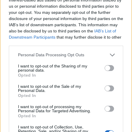
baba, amit épp megkopasztanak vagy
us or personal information disclosed to third parties prior to
lerángatják a cipőjét vagy a földön fetrengve
your opt-out. You may separately opt-out of the further
disclosure of your personal information by third parties on the
zokog.
IAB’s list of downstream participants. This information may
also be disclosed by us to third parties on the
IAB’s List of
Az adaptáció érdekesre és okosra sikerült,
Downstream Participants
that may further disclose it to other
ügyesen használta ki a rendező és a
third parties.
szereplők is a bábuk adta lehetőségeket, a
jelenetekhez pedig egész jól sikerült
Please note that this website/app uses one or more Google
Personal Data Processing Opt Outs
megtalálni az oda passzoló Quimby dalokat.
services and may gather and store information including but
not limited to your visit or usage behaviour. You may click to
I want to opt-out of the Sharing of my
Bár a színpad a hátsó sorokból nehezen
personal data.
grant or deny consent to Google and its third-party tags to
belátható, főleg egy olyan törpének, mint én,
Opted In
use your data for below specified purposes in below Google
a gyors és élvezetes párbeszédek helyenként
consent section.
I want to opt-out of the Sale of my
tudtak kárpótolni. Az meg külön
Personal Data.
szórakoztató volt, hogy mindegyik színész
Opted In
hasonlított valamennyire a saját bábjához, és
I want to opt-out of processing my
bábtalan-meztelen is jól beazonosítható
Personal Data for Targeted Advertising.
karakterek maradtak.
Opted In
I want to opt-out of Collection, Use,
A darabot 13 éves kortól ajánlják, én pedig
Retention, Sale, and/or Sharing of my