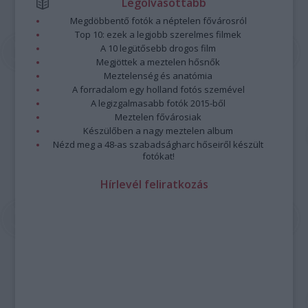
Legolvasottabb
Megdöbbentő fotók a néptelen fővárosról
Top 10: ezek a legjobb szerelmes filmek
A 10 legütősebb drogos film
Megjöttek a meztelen hősnők
Meztelenség és anatómia
A forradalom egy holland fotós szemével
A legizgalmasabb fotók 2015-ből
Meztelen fővárosiak
Készülőben a nagy meztelen album
Nézd meg a 48-as szabadságharc hőseiről készült
fotókat!
Hírlevél feliratkozás