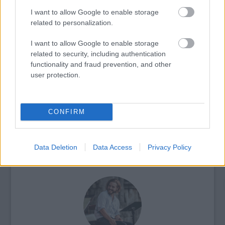
I want to allow Google to enable storage
related to personalization.
I want to allow Google to enable storage
related to security, including authentication
SZÍNHÁZ, ZENE, TERMÉSZET: ÖSSZMŰVÉSZETI
functionality and fraud prevention, and other
ÜNNEP A DUNAKANYAR SZÍVÉBEN
user protection.
CONFIRM
Data Deletion
Data Access
Privacy Policy
AZ EMBERSÉG ÜNNEPE