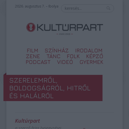
2026. augusztus 7. – Ibolya
FILM
SZÍNHÁZ
IRODALOM
ZENE
TÁNC
FOLK
KÉPZŐ
PODCAST
VIDEÓ
GYERMEK
SZERELEMRŐL,
BOLDOGSÁGRÓL, HITRŐL
ÉS HALÁLRÓL
Kultúrpart
a szerző friss bejegyzései