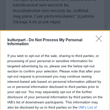
katolikusokat sem veszünk be,
muzulmánokat sem veszünk be, zsidókat
meg pláne. Csak pártonkívülieket." (Ljudmila
Ulickaja: A mi urunk népe)
"Ulickaja A mi Urunk népé-ben nem tesz mást
csak mesél... Mindenről és mindenkiről van
kulturpart -
Do Not Process My Personal
Information
egy jó története... Különösen érzékeny a
csodákra, a kivételes eseményekre, ám
ezeket is úgy tárja elénk, mintha a világ
If you wish to opt-out of the sale, sharing to third parties, or
legtermészetesebb dolgairól beszélne.
processing of your personal or sensitive information for
targeted advertising by us, please use the below opt-out
Rendkívül sokat tud a legfontosabb
section to confirm your selection. Please note that after your
dolgokról: szerelemről, boldogságról, hitről
opt-out request is processed you may continue seeing
és halálról."
interest-based ads based on personal information utilized by
us or personal information disclosed to third parties prior to
Az estet összeállította és előadja Takáts
your opt-out. You may separately opt-out of the further
Andrea színésznő; zongorán közreműködik
disclosure of your personal information by third parties on the
Darvas Ferenc.
IAB’s list of downstream participants. This information may
also be disclosed by us to third parties on the
IAB’s List of