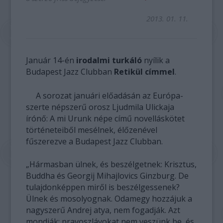
2013. 01. 11.
Január 14-én
irodalmi turkáló
nyílik a
Budapest Jazz Clubban
Retikül címmel
.
A sorozat januári előadásán az Európa-
szerte népszerű orosz Ljudmila Ulickaja
írónő: A mi Urunk népe című novelláskötet
történeteiből mesélnek, élőzenével
fűszerezve a Budapest Jazz Clubban.
„Hármasban ülnek, és beszélgetnek: Krisztus,
Buddha és Georgij Mihajlovics Ginzburg. De
tulajdonképpen miről is beszélgessenek?
Ülnek és mosolyognak. Odamegy hozzájuk a
nagyszerű Andrej atya, nem fogadják. Azt
mondják: pravoszlávokat nem veszünk be, és