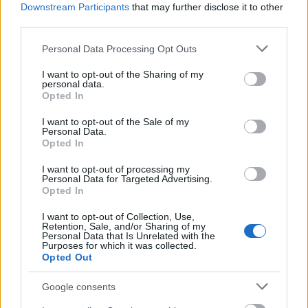
A további részekben, többek között Amosz
Downstream Participants
that may further disclose it to other
Oz és Paul Auster műveiből lesznek hallhatók
third parties.
válogatások.
Please note that this website/app uses one or more Google
Personal Data Processing Opt Outs
services and may gather and store information including but
not limited to your visit or usage behaviour. You may click to
I want to opt-out of the Sharing of my
personal data.
grant or deny consent to Google and its third-party tags to
Opted In
use your data for below specified purposes in below Google
Irodalom
Zsidó
Budapest Jazz Club
consent section.
I want to opt-out of the Sale of my
Personal Data.
Opted In
I want to opt-out of processing my
Personal Data for Targeted Advertising.
Opted In
I want to opt-out of Collection, Use,
Retention, Sale, and/or Sharing of my
AZ EMBERSÉG ÜNNEPE
Personal Data that Is Unrelated with the
Purposes for which it was collected.
Opted Out
Google consents