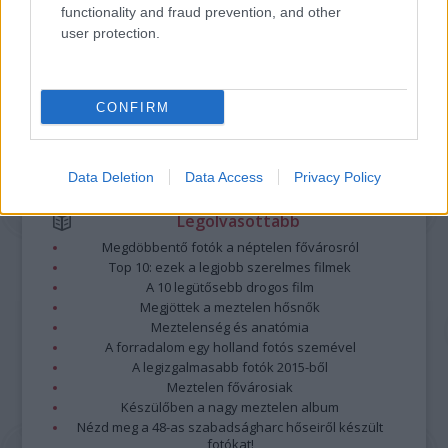
minősülnek, értük a
szolgáltatás technikai
üzemeltetője semmilyen felelősséget
functionality and fraud prevention, and other
nem vállal, azokat nem ellenőrzi. Kifogás esetén forduljon a blog szerkesztőjéhez.
user protection.
Részletek a
Felhasználási feltételekben
és az
adatvédelmi tájékoztatóban
.
CONFIRM
Data Deletion
Data Access
Privacy Policy
Legolvasottabb
Megdöbbentő fotók a néptelen fővárosról
Top 10: ezek a legjobb szerelmes filmek
A 10 legütősebb drogos film
Megjöttek a meztelen hősnők
Meztelenség és anatómia
A forradalom egy holland fotós szemével
A legizgalmasabb fotók 2015-ből
Meztelen fővárosiak
Készülőben a nagy meztelen album
Nézd meg a 48-as szabadságharc hőseiről készült
fotókat!