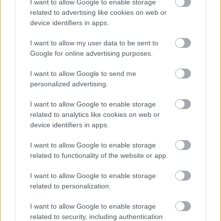
I want to allow Google to enable storage
related to advertising like cookies on web or
device identifiers in apps.
VECSEI H. MIKLÓS A ZSÁMBÉKI NYÁRI
I want to allow my user data to be sent to
SZÍNHÁZRÓL
Google for online advertising purposes.
I want to allow Google to send me
personalized advertising.
I want to allow Google to enable storage
related to analytics like cookies on web or
device identifiers in apps.
ERDŐ VAN IDEBENN: TÓTH MARCSI AZ ÚJ
MARGÓ-DÍJAS
I want to allow Google to enable storage
related to functionality of the website or app.
I want to allow Google to enable storage
A bejegyzés trackback címe:
related to personalization.
https://kulturpart.hu/api/trackback/id/7914500
Kommentek:
I want to allow Google to enable storage
A hozzászólások a
vonatkozó jogszabályok
értelmében felhasználói tartalomnak
related to security, including authentication