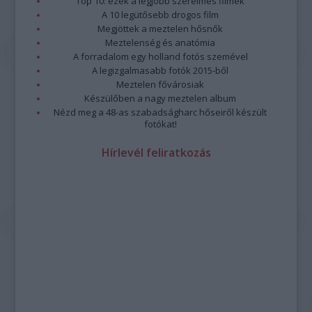
Top 10: ezek a legjobb szerelmes filmek
A 10 legütősebb drogos film
Megjöttek a meztelen hősnők
Meztelenség és anatómia
A forradalom egy holland fotós szemével
A legizgalmasabb fotók 2015-ből
Meztelen fővárosiak
Készülőben a nagy meztelen album
Nézd meg a 48-as szabadságharc hőseiről készült
fotókat!
Hírlevél feliratkozás