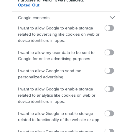
Purposes for which it was collected.
A Rókusfalvy Pince látogatóit madáretető- és
Opted Out
farsangi álarckészítés, üvegfestés,
szappangyúrás, kürtőskalácssütés és
Google consents
sajtkészítés várja. Ugyanitt izgalmas
I want to allow Google to enable storage
forraltborversenyen vehetünk részt Besenyei
related to advertising like cookies on web or
Péterrel, Várkonyi Andreával, Bochkor
device identifiers in apps.
Gáborral, Giannival és Rókusfalvy Pállal.
I want to allow my user data to be sent to
Részletes programokról
a rendezvény
Google for online advertising purposes.
honlapján
és
facebook oldalukon
olvashattok.
I want to allow Google to send me
personalized advertising.
I want to allow Google to enable storage
related to analytics like cookies on web or
Rendezvény
Bor
Etyek
Gasztro
Tél
Folk
device identifiers in apps.
I want to allow Google to enable storage
related to functionality of the website or app.
I want to allow Google to enable storage