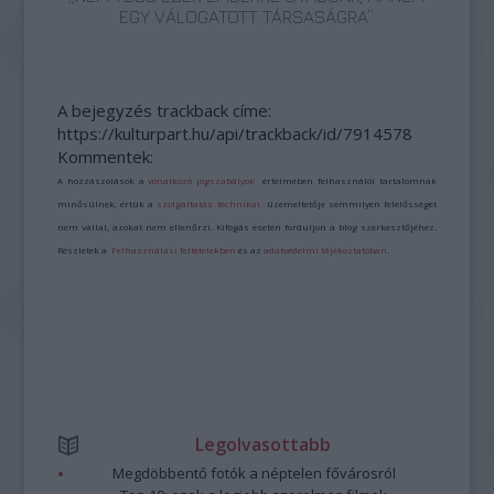
EGY VÁLOGATOTT TÁRSASÁGRA”
A bejegyzés trackback címe:
https://kulturpart.hu/api/trackback/id/7914578
Kommentek:
A hozzászólások a
vonatkozó jogszabályok
értelmében felhasználói tartalomnak
minősülnek, értük a
szolgáltatás technikai
üzemeltetője semmilyen felelősséget
nem vállal, azokat nem ellenőrzi. Kifogás esetén forduljon a blog szerkesztőjéhez.
Részletek a
Felhasználási feltételekben
és az
adatvédelmi tájékoztatóban
.
Legolvasottabb
Megdöbbentő fotók a néptelen fővárosról