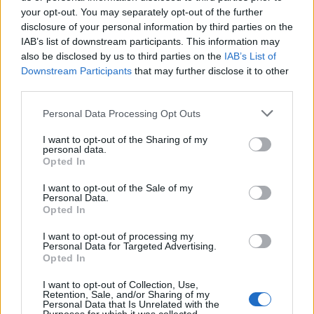
malacsütés várja Árpás László Sonkamester
your opt-out. You may separately opt-out of the further
Pincéje az Etyekre látogatókat.
disclosure of your personal information by third parties on the
IAB’s list of downstream participants. This information may
also be disclosed by us to third parties on the
IAB’s List of
Az ízletes ételekből is italokból a többi
Downstream Participants
that may further disclose it to other
helyszínen sem lesz hiány:
third parties.
narancsoskonyakos nyúlmáj, vörösboros
nyúlragu, etyeki sváb tunkolós, juhtúrós
Please note that this website/app uses one or more Google
Personal Data Processing Opt Outs
puliszka és húsos pite is kerül majd az
services and may gather and store information including but
asztalokra a különböző pincékben. Az
not limited to your visit or usage behaviour. You may click to
I want to opt-out of the Sharing of my
personal data.
grant or deny consent to Google and its third-party tags to
ételeket pedig ízlés szerint forraltborral,
Opted In
use your data for below specified purposes in below Google
különleges pálinkával vagy forró teával
consent section.
öblíthetik le a látogatók.
I want to opt-out of the Sale of my
Personal Data.
Opted In
A gasztronómiai élvezetek mellett a kulturális
programok sem maradhatnak el. A Garaguly
I want to opt-out of processing my
Personal Data for Targeted Advertising.
Birtokon népihangszer-készítésre várnak
Opted In
kicsiket és nagyokat. Délután a Berényi
Pincében latin gitárzene szól, 14 órától a Folt
I want to opt-out of Collection, Use,
Retention, Sale, and/or Sharing of my
zenekar koncertezik a Debreczeni Pincében.
Personal Data that Is Unrelated with the