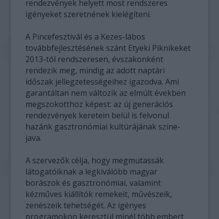
rendezvények helyett most rendszeres
igényeket szeretnének kielégíteni.
A Pincefesztivál és a Kezes-lábos
továbbfejlesztésének szánt Etyeki Piknikeket
2013-tól rendszeresen, évszakonként
rendezik meg, mindig az adott naptári
időszak jellegzetességeihez igazodva. Ami
garantáltan nem változik az elmúlt években
megszokotthoz képest: az új generációs
rendezvények keretein belül is felvonul
hazánk gasztronómiai kultúrájának színe-
java.
A szervezők célja, hogy megmutassák
látogatóiknak a legkiválóbb magyar
borászok és gasztronómiai, valamint
kézműves kiállítók remekeit, művészeik,
zenészeik tehetségét. Az igényes
programokon keresztül minél több embert