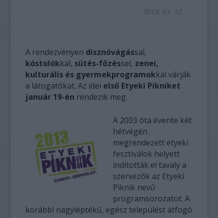
2013. 01. 12.
A rendezvényen
disznóvágás
sal,
kóstolók
kal,
sütés-főzés
sel,
zenei,
kulturális és gyermekprogramok
kal várják
a látogatókat. Az idei
első Etyeki Pikniket
január 19-én
rendezik meg.
A 2003 óta évente két
hétvégén
megrendezett etyeki
fesztiválok helyett
indították el tavaly a
szervezők az Etyeki
Piknik nevű
programsorozatot. A
korábbi nagyléptékű, egész települést átfogó