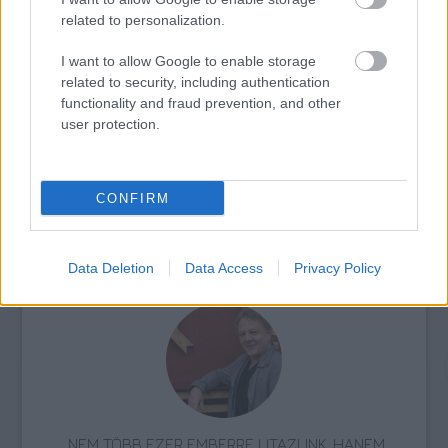
related to personalization.
I want to allow Google to enable storage
SZAVAKKAL FESTENI
related to security, including authentication
functionality and fraud prevention, and other
user protection.
CONFIRM
„AZ EMBERT EMBERRÉ TETTE…” – VASÁRNAP
Data Deletion
Data Access
Privacy Policy
ZÁRT A DOMBOS FEST
„NEM TÖBB EZER EMBERRE UTAZUNK, HANEM