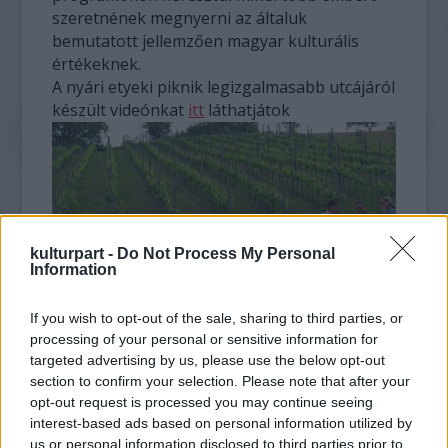
szeretnének megnyerni az általuk
bemutatott jellemzően magyar kulturális
értékeknek.
A nyári etyeki piknik legizgalmasabb utcájáról
készült videónkat
itt
láthatjátok
kulturpart -
Do Not Process My Personal
Information
If you wish to opt-out of the sale, sharing to third parties, or
Jövő szombaton bográcsban rotyog majd a
processing of your personal or sensitive information for
gulyásleves a Gradowski Birtokon. Az
targeted advertising by us, please use the below opt-out
édesszájúak kézműves csokoládét
section to confirm your selection. Please note that after your
kóstolhatnak, és lesz farsangi fánk is házi
opt-out request is processed you may continue seeing
lekvárral - 14 órától mindez gitárzene
interest-based ads based on personal information utilized by
kíséretében. 10 órától disznóvágás és látvány
us or personal information disclosed to third parties prior to