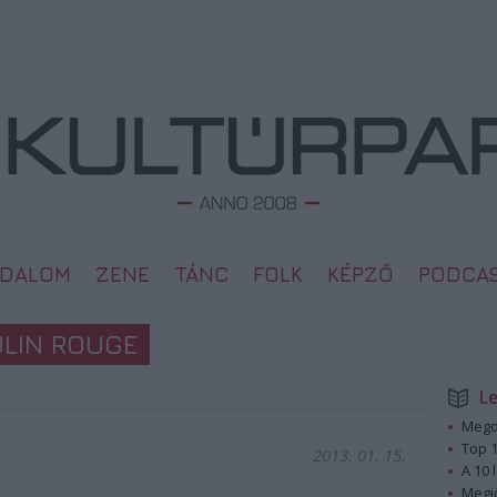
ODALOM
ZENE
TÁNC
FOLK
KÉPZŐ
PODCA
ULIN ROUGE
L
Megd
Top 1
2013. 01. 15.
A 10 
Megj