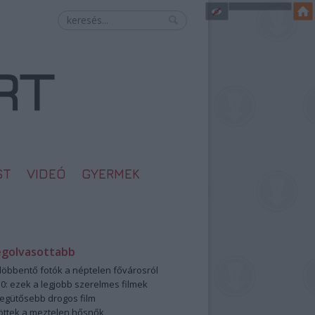
ST
VIDEÓ
GYERMEK
egolvasottabb
öbbentő fotók a néptelen fővárosról
0: ezek a legjobb szerelmes filmek
legütősebb drogos film
öttek a meztelen hősnők