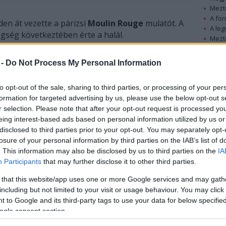
Mezt
A fo
eden át vezette a párizsi
Moulin Rouge
mulatót. A
A leg
egség következtében érte a halál.
Mezt
Kész
Nézd
 -
Do Not Process My Personal Information
készü
Hírle
to opt-out of the sale, sharing to third parties, or processing of your per
formation for targeted advertising by us, please use the below opt-out s
r selection. Please note that after your opt-out request is processed y
eing interest-based ads based on personal information utilized by us or
disclosed to third parties prior to your opt-out. You may separately opt-
losure of your personal information by third parties on the IAB’s list of
. This information may also be disclosed by us to third parties on the
IA
Participants
that may further disclose it to other third parties.
 that this website/app uses one or more Google services and may gath
including but not limited to your visit or usage behaviour. You may click 
 to Google and its third-party tags to use your data for below specifi
ogle consent section.