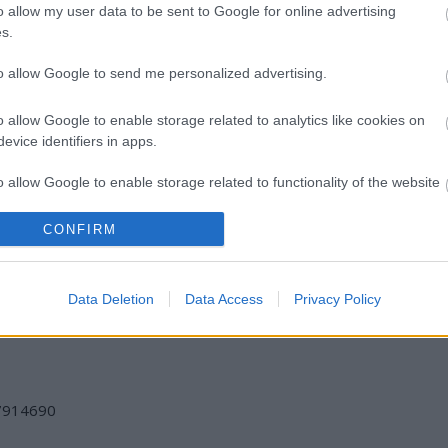
o allow my user data to be sent to Google for online advertising
s.
to allow Google to send me personalized advertising.
o allow Google to enable storage related to analytics like cookies on
evice identifiers in apps.
o allow Google to enable storage related to functionality of the website
BÉRLETTEL A
LÉTEZIK
A BALKÁNI
CONFIRM
o allow Google to enable storage related to personalization.
ZENEAKADÉMIÁRA
GYÓGYÍTÓ
ÖRÖMZENE
MÚZEUM?!
ÜNNEPE
BUDAPESTEN
o allow Google to enable storage related to security, including
Data Deletion
Data Access
Privacy Policy
cation functionality and fraud prevention, and other user protection.
/7914690