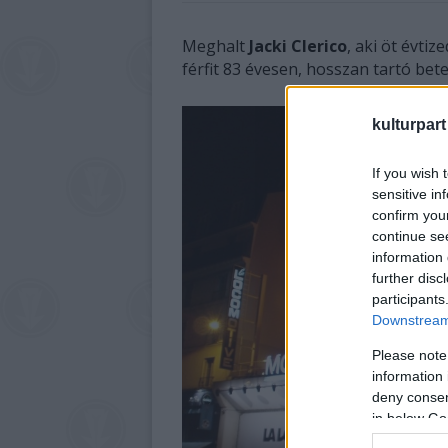
Meghalt
Jacki Clerico
, aki öt évtiz
férfit 83 évesen, hosszan tartó bet
kulturpart
If you wish 
sensitive in
confirm you
continue se
information 
further disc
participants
Downstream 
Please note
information 
deny consent
in below Go