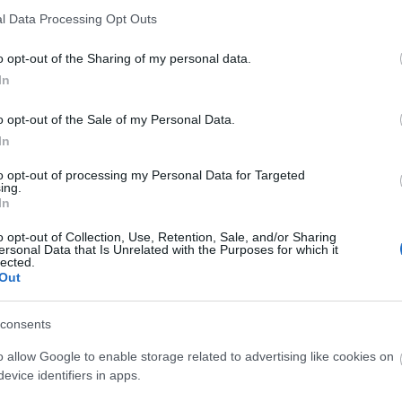
l Data Processing Opt Outs
o opt-out of the Sharing of my personal data.
In
o opt-out of the Sale of my Personal Data.
In
ekorált táncosai, népszerű revüi és az
ilághírű. A klub táncosait festményein a
to opt-out of processing my Personal Data for Targeted
i Toulouse-Lautrec örökítette meg. 2001-ben az
ing.
In
film állított maradandó emléket a mulatónak.
o opt-out of Collection, Use, Retention, Sale, and/or Sharing
sadalmi helyzetre való tekintet nélkül nyújtott
ersonal Data that Is Unrelated with the Purposes for which it
lected.
g Párizs egyik fő turistaattrakciója. Clerico 1962-
Out
ös malomkerékről ismert mulató irányítását, és
consents
o allow Google to enable storage related to advertising like cookies on
evice identifiers in apps.