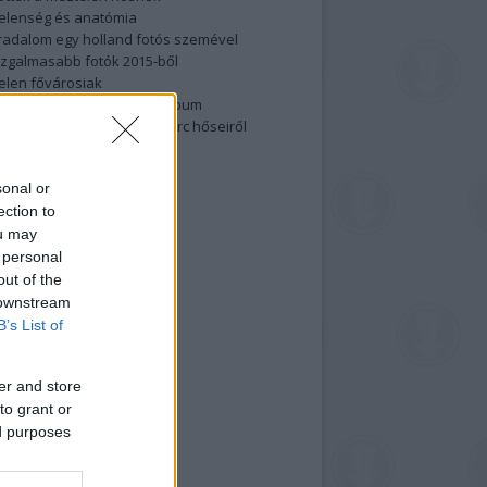
elenség és anatómia
rradalom egy holland fotós szemével
izgalmasabb fotók 2015-ből
elen fővárosiak
ülőben a nagy meztelen album
 meg a 48-as szabadságharc hőseiről
lt fotókat!
vél feliratkozás
sonal or
ection to
ou may
 personal
out of the
 downstream
B’s List of
er and store
to grant or
ed purposes