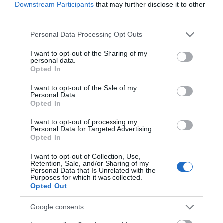
dél-koreai előadó, aki bizony magasra tette a
Downstream Participants
that may further disclose it to other
third parties.
mércét, leginkább a maga számára.
Please note that this website/app uses one or more Google
Personal Data Processing Opt Outs
services and may gather and store information including but
not limited to your visit or usage behaviour. You may click to
I want to opt-out of the Sharing of my
personal data.
grant or deny consent to Google and its third-party tags to
Opted In
use your data for below specified purposes in below Google
consent section.
I want to opt-out of the Sale of my
Personal Data.
Opted In
I want to opt-out of processing my
Personal Data for Targeted Advertising.
Opted In
I want to opt-out of Collection, Use,
Retention, Sale, and/or Sharing of my
Personal Data that Is Unrelated with the
Purposes for which it was collected.
Opted Out
Google consents