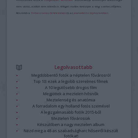
nem vállal, azokat nem ellenőrzi. Kifogás esetén forduljon a blog szerkesztőjéhez.
Részletek a
Felhasználási feltételekben
és az
adatvédelmi tájékoztatóban
.
Legolvasottabb
Megdöbbentő fotók a néptelen fővárosról
Top 10: ezek a legjobb szerelmes filmek
A 10 legütősebb drogos film
Megjöttek a meztelen hősnők
Meztelenség és anatómia
A forradalom egy holland fotós szemével
A legizgalmasabb fotók 2015-ből
Meztelen fővárosiak
Készülőben a nagy meztelen album
Nézd meg a 48-as szabadságharc hőseiről készült
fotókat!