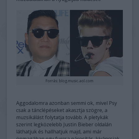
Forrás: blog.music.aol.com
Aggodalomra azonban semmi ok, mivel Psy
csak a tánclépéseket akasztja szögre, a
muzsikálást folytatja tovább. A pletykák
szerint legközelebb Justin Bieber oldalán
láthatjuk és hallhatjuk majd, ami már
önmagában egy furcsa párosítás, kíváncsiak