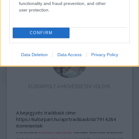
functionality and fraud prevention, and other
user protection.
JJ MEGNYERTE AZ EUROVÍZIÓS DALFESZTIVÁLT,
MELYBEN A BUDAPEST SCORING ORCHESTRA IS
KÖZREMŰKÖDÖTT
CONFIRM
Data Deletion
Data Access
Privacy Policy
ELSTARTOLT A MŰVÉSZETEK VÖLGYE
A bejegyzés trackback címe:
https://kulturpart.hu/api/trackback/id/7914284
Kommentek:
A hozzászólások a
vonatkozó jogszabályok
értelmében felhasználói tartalomnak
minősülnek, értük a
szolgáltatás technikai
üzemeltetője semmilyen felelősséget