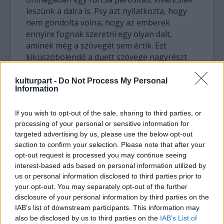
leszünk a dalra is. Psy azt nyilatkozta, hogy
nem gondolta volna, hogy az emberek
ennyire fognak szeretni egy olyan dalt,
aminek még a szövegét sem értik. Ezt
kiküszöbölendő a duett szövege nagyrészt
angol lesz, hogy II. Erzsébet is megértse,
népe kiért is van annyira oda?
kulturpart -
Do Not Process My Personal
Information
A jövőben tehát biztosan nem kell attól
If you wish to opt-out of the sale, sharing to third parties, or
tartanunk, hogy Psy eltűnik az egyslágeres
processing of your personal or sensitive information for
énekesek forgatagában, mivel számára a
targeted advertising by us, please use the below opt-out
zene ennél sokkal többet jelent. A világ
section to confirm your selection. Please note that after your
társadalma pedig egy kicsit magába nézhet,
opt-out request is processed you may continue seeing
hiszen elképesztő, hogy egy olyan dal vált
interest-based ads based on personal information utilized by
világhatalommá a piacon, amit eleinte senki
us or personal information disclosed to third parties prior to
sem értett. Manapság már így mennek a
your opt-out. You may separately opt-out of the further
dolgok. Egy kis tánci-tánci, jól hangzó
disclosure of your personal information by third parties on the
dallamok, és a világ a lábad előtt hever. A
IAB’s list of downstream participants. This information may
sztárrá válás receptjét mutatta meg nekünk a
also be disclosed by us to third parties on the
IAB’s List of