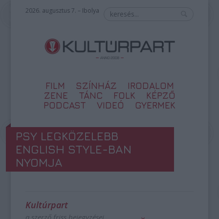
2026. augusztus 7. – Ibolya
FILM
SZÍNHÁZ
IRODALOM
ZENE
TÁNC
FOLK
KÉPZŐ
PODCAST
VIDEÓ
GYERMEK
PSY LEGKÖZELEBB
ENGLISH STYLE-BAN
NYOMJA
Kultúrpart
a szerző friss bejegyzései