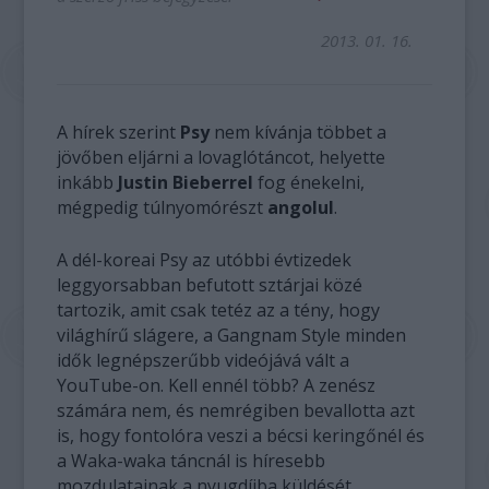
2013. 01. 16.
A hírek szerint
Psy
nem kívánja többet a
jövőben eljárni a lovaglótáncot, helyette
inkább
Justin Bieberrel
fog énekelni,
mégpedig túlnyomórészt
angolul
.
A dél-koreai Psy az utóbbi évtizedek
leggyorsabban befutott sztárjai közé
tartozik, amit csak tetéz az a tény, hogy
világhírű slágere, a Gangnam Style minden
idők legnépszerűbb videójává vált a
YouTube-on. Kell ennél több? A zenész
számára nem, és nemrégiben bevallotta azt
is, hogy fontolóra veszi a bécsi keringőnél és
a Waka-waka táncnál is híresebb
mozdulatainak a nyugdíjba küldését.