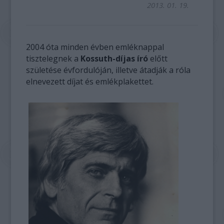
2013. 01. 19.
2004 óta minden évben emléknappal
tisztelegnek a
Kossuth-díjas író
előtt
születése évfordulóján, illetve átadják a róla
elnevezett díjat és emlékplakettet.