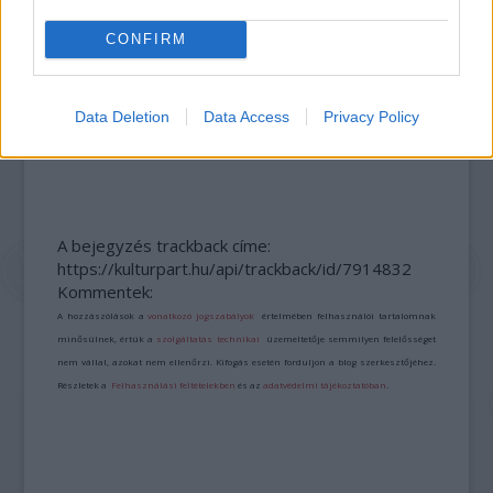
CONFIRM
Data Deletion
Data Access
Privacy Policy
ERDŐ VAN IDEBENN: TÓTH MARCSI AZ ÚJ
MARGÓ-DÍJAS
A bejegyzés trackback címe:
https://kulturpart.hu/api/trackback/id/7914832
Kommentek:
A hozzászólások a
vonatkozó jogszabályok
értelmében felhasználói tartalomnak
minősülnek, értük a
szolgáltatás technikai
üzemeltetője semmilyen felelősséget
nem vállal, azokat nem ellenőrzi. Kifogás esetén forduljon a blog szerkesztőjéhez.
Részletek a
Felhasználási feltételekben
és az
adatvédelmi tájékoztatóban
.