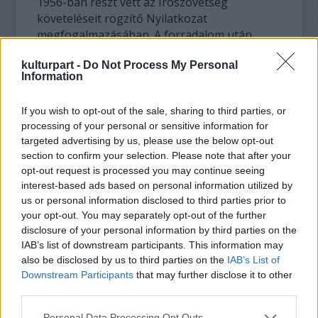
1956-ban részt vett az Írószövetség
követeléseit rögzítő Nyilatkozat
megfogalmazásában. A forradalom után
ismét évekig mellőzték. 1963-ban jelent meg
kulturpart -
Do Not Process My Personal
Az ablakmosó
című drámája, amely politikai
Information
botrányt kavart.
Az atléta halála
című
regényét a Szépirodalmi Kiadó
If you wish to opt-out of the sale, sharing to third parties, or
visszautasította, így az Párizsban jelent meg
processing of your personal or sensitive information for
először francia nyelven, Magyarországon
targeted advertising by us, please use the below opt-out
csak 1966-ban. Ezt követte egy évvel később
section to confirm your selection. Please note that after your
a
Jelentés öt egérről
című elbeszéléskötete.
opt-out request is processed you may continue seeing
interest-based ads based on personal information utilized by
A fiatal ellenzéki írónemzedék egyik szellemi
us or personal information disclosed to third parties prior to
vezetőjeként 1993-ban a Demokratikus
your opt-out. You may separately opt-out of the further
Charta szóvivője, a Hadkötelezettséget
disclosure of your personal information by third parties on the
IAB’s list of downstream participants. This information may
Ellenzők Ligája szóvivője, 1996-ban Budapest
also be disclosed by us to third parties on the
IAB’s List of
díszpolgára lett. 2001. július 22-én hunyt el,
Downstream Participants
that may further disclose it to other
hamvait 2001. augusztus 23-án helyezték
third parties.
örök nyugalomra a Farkasréti temetőben.
Please note that this website/app uses one or more Google
Personal Data Processing Opt Outs