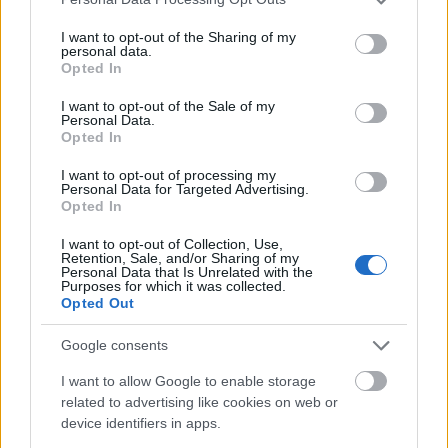
Polcz Alaine, Mészöly Miklós özvegye 2003-
services and may gather and store information including but
ban Szekszárd városának ajándékozta közös
not limited to your visit or usage behaviour. You may click to
I want to opt-out of the Sharing of my
personal data.
grant or deny consent to Google and its third-party tags to
budapesti lakásuk berendezési tárgyainak
Opted In
use your data for below specified purposes in below Google
valamint könyvtáruknak nagy részét. Ezzel
consent section.
teremtette meg a szekszárdi Irodalom Háza -
I want to opt-out of the Sale of my
Personal Data.
Mészöly Miklós Múzeum alapjait. A Mészöly
Opted In
Miklós Emléknap születésének évfordulóján,
2004. január 19.-e óta kerül minden évben
I want to opt-out of processing my
Personal Data for Targeted Advertising.
megrendezése - ezen a napon adják a
Opted In
Mészöly Miklós-díjat, valamint a város által
alapított Mészöly Miklós Emlékplakettet.
I want to opt-out of Collection, Use,
Retention, Sale, and/or Sharing of my
Personal Data that Is Unrelated with the
Purposes for which it was collected.
Opted Out
Google consents
Forrás:
MTI
I want to allow Google to enable storage
related to advertising like cookies on web or
device identifiers in apps.