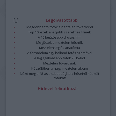
Legolvasottabb
Megdöbbentő fotók a néptelen fővárosról
Top 10: ezek a legjobb szerelmes filmek
A 10 legütősebb drogos film
Megjöttek a meztelen hősnők
Meztelenség és anatómia
A forradalom egy holland fotós szemével
A legizgalmasabb fotók 2015-ből
Meztelen fővárosiak
Készülőben a nagy meztelen album
Nézd meg a 48-as szabadságharc hőseiről készült
fotókat!
Hírlevél feliratkozás