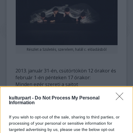
Részlet a Születés, szerelem, halál c. előadásból
2013. január 31-én, csütörtökön 12 órakor és
február 1-én pénteken 17 órakor:
Minden egér szereti a sajtot
A commedia dell’arte és a bábszínészet
határán mozgó előadás a másságról és az
kulturpart -
Do Not Process My Personal
Information
elfogadásról szól stilizált, könnyed és érthető
formában, amely nem csak a gyerekek,
If you wish to opt-out of the sale, sharing to third parties, or
hanem a felnőttek számára is szórakoztató
processing of your personal or sensitive information for
élményt nyújt.
targeted advertising by us, please use the below opt-out
Rendező: Lőrinczi Máthé Rozália, zenei