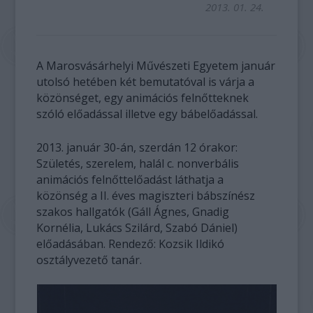
2013. 01. 24.
A Marosvásárhelyi Művészeti Egyetem január
utolsó hetében két bemutatóval is várja a
közönséget, egy animációs felnőtteknek
szóló előadással illetve egy bábelőadással.
2013. január 30-án, szerdán 12 órakor:
Születés, szerelem, halál c. nonverbális
animációs felnőttelőadást láthatja a
közönség a II. éves magiszteri bábszínész
szakos hallgatók (Gáll Ágnes, Gnadig
Kornélia, Lukács Szilárd, Szabó Dániel)
előadásában. Rendező: Kozsik Ildikó
osztályvezető tanár.