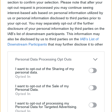
section to confirm your selection. Please note that after your
vezető: Strausz Imre István, díszlet: László
opt-out request is processed you may continue seeing
Ildikó és Lőrinczi Máthé Rozália
interest-based ads based on personal information utilized by
Előadják a II. éves alapképzős bábszínész
us or personal information disclosed to third parties prior to
szakos hallgatók (Albert Zsuzsanna, Dávid
your opt-out. You may separately opt-out of the further
Áron, Kádár Noémi, Mihály Csongor, Nagy
disclosure of your personal information by third parties on the
Dóra, Szilasi Eszter Júlia, Szilvai Balázs) és a II.
IAB’s list of downstream participants. This information may
éves magiszteri bábszínész szakos hallgatók
also be disclosed by us to third parties on the
IAB’s List of
Downstream Participants
that may further disclose it to other
(Gáll Ágnes, Gnadig Kornélia, Hanyecz
third parties.
Debelka Róbart, Lukács Szilárd, Szabó Dániel,
Szőke Kavinszki András)
Please note that this website/app uses one or more Google
Personal Data Processing Opt Outs
services and may gather and store information including but
A jegyek elővételben megvásárolhatóak a
not limited to your visit or usage behaviour. You may click to
I want to opt-out of the Sharing of my
personal data.
Stúdió Színház jegypénztárában minden
grant or deny consent to Google and its third-party tags to
Opted In
kedden és csütörtökön 12-14 óra között,
use your data for below specified purposes in below Google
consent section.
vagy az előadás helyszínén, kezdés előtt egy
I want to opt-out of the Sale of my
Personal Data.
órával. Jegyfoglalás a 0265-260362 és 0745-
Opted In
526959 telefonszámokon.
I want to opt-out of processing my
Personal Data for Targeted Advertising.
Opted In