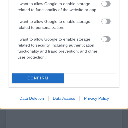
I want to allow Google to enable storage
related to functionality of the website or app.
I want to allow Google to enable storage
related to personalization.
I want to allow Google to enable storage
MUCSI ZOLTÁN VISSZATÉR – EGY ÉLETEM
related to security, including authentication
STAND UP EST
functionality and fraud prevention, and other
user protection.
A bejegyzés trackback címe:
https://kulturpart.hu/api/trackback/id/7926524
CONFIRM
Kommentek:
A hozzászólások a
vonatkozó jogszabályok
értelmében felhasználói tartalomnak
minősülnek, értük a
szolgáltatás technikai
üzemeltetője semmilyen felelősséget
Data Deletion
Data Access
Privacy Policy
nem vállal, azokat nem ellenőrzi. Kifogás esetén forduljon a blog szerkesztőjéhez.
Részletek a
Felhasználási feltételekben
és az
adatvédelmi tájékoztatóban
.