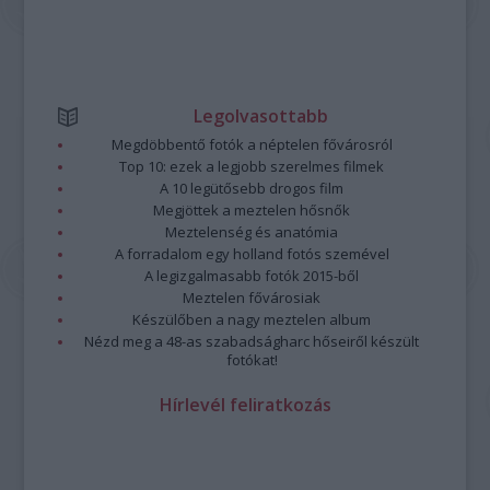
Legolvasottabb
Megdöbbentő fotók a néptelen fővárosról
Top 10: ezek a legjobb szerelmes filmek
A 10 legütősebb drogos film
Megjöttek a meztelen hősnők
Meztelenség és anatómia
A forradalom egy holland fotós szemével
A legizgalmasabb fotók 2015-ből
Meztelen fővárosiak
Készülőben a nagy meztelen album
Nézd meg a 48-as szabadságharc hőseiről készült
fotókat!
Hírlevél feliratkozás