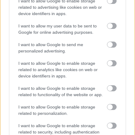
I want to allow Google to enable storage
garantáltan Vizi Imre is megjelenik!
related to advertising like cookies on web or
device identifiers in apps.
I want to allow my user data to be sent to
Google for online advertising purposes.
I want to allow Google to send me
personalized advertising.
I want to allow Google to enable storage
related to analytics like cookies on web or
device identifiers in apps.
I want to allow Google to enable storage
- Romániai magyar énekesként hogyan
related to functionality of the website or app.
látod a saját jövődet? A meghívásokra,
felkérésekre hagyatkozol, vagy az
I want to allow Google to enable storage
éneklés mellett mással is foglalkozol?
related to personalization.
Olyan ember vagyok, aki hamar elunja magát,
I want to allow Google to enable storage
ha minden nap ugyanazt a munkát végzem.
related to security, including authentication
Szeretek egyszerre több mindennel is