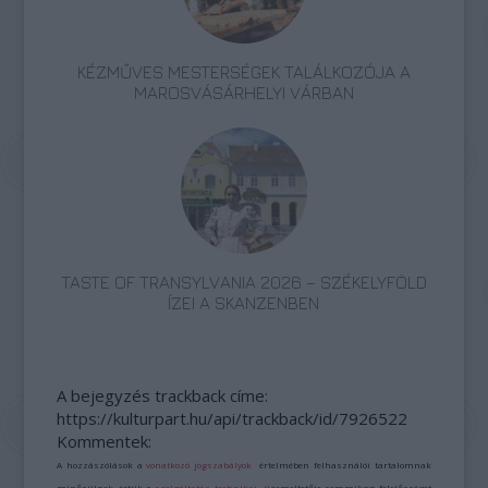
KÉZMŰVES MESTERSÉGEK TALÁLKOZÓJA A
MAROSVÁSÁRHELYI VÁRBAN
TASTE OF TRANSYLVANIA 2026 – SZÉKELYFÖLD
ÍZEI A SKANZENBEN
A bejegyzés trackback címe:
https://kulturpart.hu/api/trackback/id/7926522
Kommentek:
A hozzászólások a
vonatkozó jogszabályok
értelmében felhasználói tartalomnak
minősülnek, értük a
szolgáltatás technikai
üzemeltetője semmilyen felelősséget