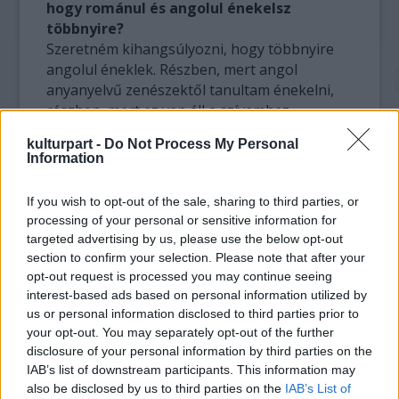
hogy románul és angolul énekelsz
többnyire?
Szeretném kihangsúlyozni, hogy többnyire
angolul éneklek. Részben, mert angol
anyanyelvű zenészektől tanultam énekelni,
részben, mert ez van áll a szívemhez
közelebb. Emellett szól az is, hogy próbálok a
kulturpart -
Do Not Process My Personal
legtehetségesebb emberekkel dolgozni a
Information
zene terén, és ha Isten úgy adta, hogy azok
akik a környezetemben vannak románok, az
If you wish to opt-out of the sale, sharing to third parties, or
nem azt jelenti, hogy magyarokkal nem
processing of your personal or sensitive information for
dolgoznék szívesen. Ígérem, hogy ebben az
targeted advertising by us, please use the below opt-out
évben többet fogok a magyar közönségre
section to confirm your selection. Please note that after your
koncentrálni, előreláthatóan több magyar
opt-out request is processed you may continue seeing
fesztiválon is részt fogok venni, mint például
interest-based ads based on personal information utilized by
a nagyszebeni Ars Hungarica 2013.
us or personal information disclosed to third parties prior to
your opt-out. You may separately opt-out of the further
disclosure of your personal information by third parties on the
- Mesélj a társaságról, közösségről, ami
IAB’s list of downstream participants. This information may
az országos tehetségkutató versenyeken
also be disclosed by us to third parties on the
IAB’s List of
a konkurensek között kialakul. Nagy a