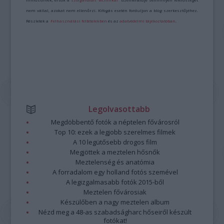
nem vállal, azokat nem ellenőrzi. Kifogás esetén forduljon a blog szerkesztőjéhez.
Részletek a
Felhasználási feltételekben
és az
adatvédelmi tájékoztatóban
.
Legolvasottabb
Megdöbbentő fotók a néptelen fővárosról
Top 10: ezek a legjobb szerelmes filmek
A 10 legütősebb drogos film
Megjöttek a meztelen hősnők
Meztelenség és anatómia
A forradalom egy holland fotós szemével
A legizgalmasabb fotók 2015-ből
Meztelen fővárosiak
Készülőben a nagy meztelen album
Nézd meg a 48-as szabadságharc hőseiről készült
fotókat!