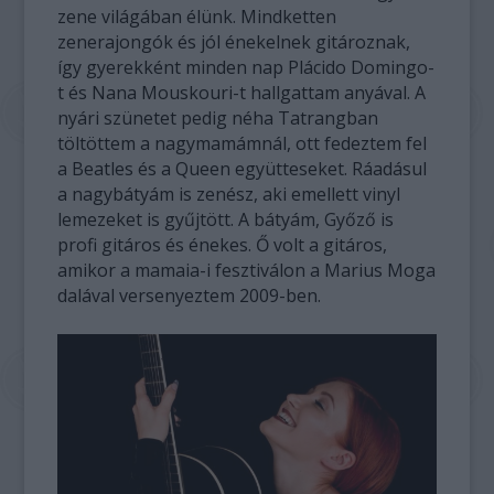
zene világában élünk. Mindketten
zenerajongók és jól énekelnek gitároznak,
így gyerekként minden nap Plácido Domingo-
t és Nana Mouskouri-t hallgattam anyával. A
nyári szünetet pedig néha Tatrangban
töltöttem a nagymamámnál, ott fedeztem fel
a Beatles és a Queen együtteseket. Ráadásul
a nagybátyám is zenész, aki emellett vinyl
lemezeket is gyűjtött. A bátyám, Győző is
profi gitáros és énekes. Ő volt a gitáros,
amikor a mamaia-i fesztiválon a Marius Moga
dalával versenyeztem 2009-ben.