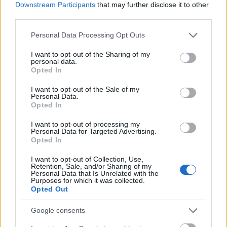
Downstream Participants
that may further disclose it to other
versengés, vagy inkább lazán veszitek és
third parties.
barátokként versenyeztek?
Minden egyes versenyen más és más a
Please note that this website/app uses one or more Google
Personal Data Processing Opt Outs
services and may gather and store information including but
helyzet. Az Euroviziós Dalfesztiválon például
not limited to your visit or usage behaviour. You may click to
I want to opt-out of the Sharing of my
nincs nagy versengés a kulisszák mögött,
personal data.
grant or deny consent to Google and its third-party tags to
mert mindenki a saját dalával lép fel. Nem is
Opted In
use your data for below specified purposes in below Google
nagyon hasonlítanak a zenestílusok, és az is
consent section.
I want to opt-out of the Sale of my
köztudott, hogy az jut tovább, aki a zsűri
Personal Data.
politikájában van benne.
Opted In
I want to opt-out of processing my
A „Vocea Romaniei” versenyen pedig több
Personal Data for Targeted Advertising.
tábor is kialakult. Az egyiket Tibi alakította
Opted In
egyedül, a másikat az erdélyiek, a
I want to opt-out of Collection, Use,
harmadikban mindenki benne volt, aki
Retention, Sale, and/or Sharing of my
szerette a viccelődést. Amúgy ezen a
Personal Data that Is Unrelated with the
Purposes for which it was collected.
versenyen sok barátra találtam, akikkel még
Opted Out
mindig tartom a kapcsolatot, sőt többükkel
már énekeltem is egy színpadon. A következő
Google consents
marosvásárhelyi fellépésemen pedig