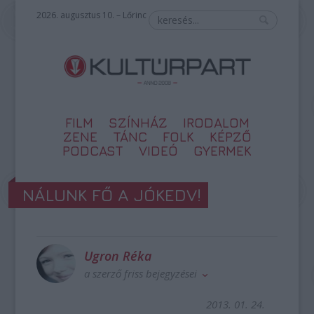
2026. augusztus 10. – Lőrinc
FILM
SZÍNHÁZ
IRODALOM
ZENE
TÁNC
FOLK
KÉPZŐ
PODCAST
VIDEÓ
GYERMEK
NÁLUNK FŐ A JÓKEDV!
Ugron Réka
a szerző friss bejegyzései
2013. 01. 24.