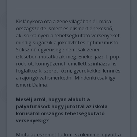
Kislánykora óta a zene világában él, mára
országszerte ismert és elismert énekesnő,
aki sorra nyeri a tehetségkutató versenyeket,
mindig sugárzik a jókedvtől és optimizmustól.
Sokszínű egyénisége nemcsak zenei
ízlésében mutatkozik meg. Énekel jazz-t, pop-
rock-ot, könnyűzenét, emellett színházzal is
foglalkozik, szeret főzni, gyerekekkel lenni és
a rajongóival ismerkedni. Mindenki csak így
ismeri: Dalma.
Mesélj arról, hogyan alakult a
pályafutásod: hogy jutottál az iskola
kórusától országos tehetségkutató
versenyekig?
Mióta az eszemet tudom, szüleimmel együtt a