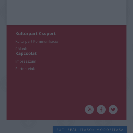
Kultúrpart Csoport
Kultúrpart Kommunikáció
Rólunk
Kapcsolat
Impresszum
Partnereink
SÜTI BEÁLLÍTÁSOK MÓDOSÍTÁSA