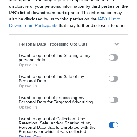
meg egy Beverly Hills-i hotelben, belefulladt a
disclosure of your personal information by third parties on the
IAB’s list of downstream participants. This information may
fürdőkádba, miután kokaint fogyasztott.
also be disclosed by us to third parties on the
IAB’s List of
Negyvennyolc éves volt. A világhírű előadó
Downstream Participants
that may further disclose it to other
hosszú éveken át kábítószerfüggő volt, egy
third parties.
időben sikerült kilábalnia, de aztán
visszaesett.
Please note that this website/app uses one or more Google
Personal Data Processing Opt Outs
services and may gather and store information including but
Forrás:
Hirado.hu
not limited to your visit or usage behaviour. You may click to
I want to opt-out of the Sharing of my
personal data.
grant or deny consent to Google and its third-party tags to
Opted In
use your data for below specified purposes in below Google
consent section.
I want to opt-out of the Sale of my
Personal Data.
Opted In
Zene
Könyv
Pop
Kábítószer
Anya
I want to opt-out of processing my
Personal Data for Targeted Advertising.
Opted In
I want to opt-out of Collection, Use,
Retention, Sale, and/or Sharing of my
Personal Data that Is Unrelated with the
Purposes for which it was collected.
Opted Out