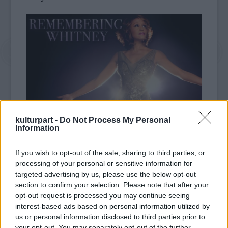
kulturpart -
Do Not Process My Personal
Cissy Houston a lányának a Bobby Brown
Information
zenésszel kötött házasságát és az
énekesnőnek az asszisztenséhez, Robyn
If you wish to opt-out of the sale, sharing to third parties, or
Crawfordhoz fűződő kapcsolatát is taglalja a
processing of your personal or sensitive information for
kötetben. Könyvében az asszony nem teszi
targeted advertising by us, please use the below opt-out
felelőssé Brownt lánya problémáiért,
section to confirm your selection. Please note that after your
mindössze annyit írt: "Nem tett jót neki, az az
opt-out request is processed you may continue seeing
egy biztos!"
interest-based ads based on personal information utilized by
us or personal information disclosed to third parties prior to
Whitney Houston 2012. február 11-én halt
your opt-out. You may separately opt-out of the further