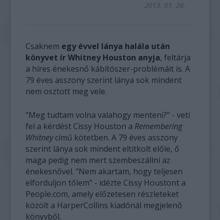
2013. 01. 26.
Csaknem
egy évvel lánya halála után
könyvet ír Whitney Houston anyja
, feltárja
a híres énekesnő kábítószer-problémáit is. A
79 éves asszony szerint lánya sok mindent
nem osztott meg vele.
"Meg tudtam volna valahogy menteni?" - veti
fel a kérdést Cissy Houston a
Remembering
Whitney
című kötetben. A 79 éves asszony
szerint lánya sok mindent eltitkolt előle, ő
maga pedig nem mert szembeszállni az
énekesnővel. "Nem akartam, hogy teljesen
elforduljon tőlem" - idézte Cissy Houstont a
People.com, amely előzetesen részleteket
közölt a HarperCollins kiadónál megjelenő
könyvből.