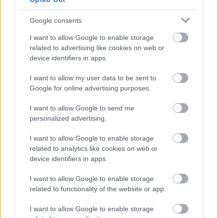
DALOKBÓL SZŐTT TÖRTÉNELEM – MEGJELENT A
DALSZERZŐ BOOKAZIN
Google consents
I want to allow Google to enable storage
related to advertising like cookies on web or
device identifiers in apps.
I want to allow my user data to be sent to
Google for online advertising purposes.
JJ MEGNYERTE AZ EUROVÍZIÓS DALFESZTIVÁLT,
I want to allow Google to send me
MELYBEN A BUDAPEST SCORING ORCHESTRA IS
personalized advertising.
KÖZREMŰKÖDÖTT
I want to allow Google to enable storage
related to analytics like cookies on web or
device identifiers in apps.
I want to allow Google to enable storage
related to functionality of the website or app.
ELSTARTOLT A MŰVÉSZETEK VÖLGYE
I want to allow Google to enable storage