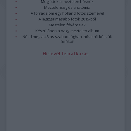
Megjöttek a meztelen hősnők
Meztelenség és anatómia
A forradalom egy holland fotós szemével
A legizgalmasabb fotók 2015-ből
Meztelen fővárosiak
Készülőben a nagy meztelen album
Nézd meg a 48-as szabadságharc hőseiről készült
fotókat!
Hírlevél feliratkozás