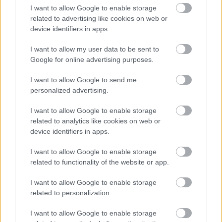
I want to allow Google to enable storage
related to advertising like cookies on web or
device identifiers in apps.
I want to allow my user data to be sent to
Google for online advertising purposes.
ELSTARTOLT A MŰVÉSZETEK VÖLGYE
I want to allow Google to send me
personalized advertising.
I want to allow Google to enable storage
related to analytics like cookies on web or
device identifiers in apps.
AZ EMBERSÉG ÜNNEPE
I want to allow Google to enable storage
related to functionality of the website or app.
I want to allow Google to enable storage
A bejegyzés trackback címe:
related to personalization.
https://kulturpart.hu/api/trackback/id/7915150
Kommentek:
I want to allow Google to enable storage