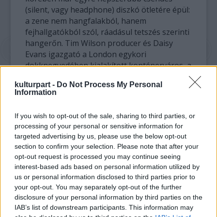
(silent, vagy headphone) diszkó ötletére épül:
a zene nem hangfalakból, hanem
fejhallgatókból szól, ráadásul tetszés szerinti
hangerőn. Tim Wilson producer és Daisy
Evans igazgató a London egykori
dokknegyedében kialakított konténerváros, a
Trinity Buoy Wharf kortárs kulturális
kulturpart -
Do Not Process My Personal
központjában vitte színre az 1607-ben
Information
bemutatott barokk operát.
If you wish to opt-out of the sale, sharing to third parties, or
A közönség maga dönti el, hogy fejhallgatón
processing of your personal or sensitive information for
keresztül élvezi a zenét, és nézi a szereplők
targeted advertising by us, please use the below opt-out
játékát, vagy élőben követi figyelemmel a
section to confirm your selection. Please note that after your
rendhagyó előadást. Az énekesek ráadásul
opt-out request is processed you may continue seeing
elhagyják a színpadok és a nézők közé
interest-based ads based on personal information utilized by
elvegyülve adják elő Orfeusz erős érzelmi
us or personal information disclosed to third parties prior to
töltetű történetét. A fejhallgatóból az előadás
your opt-out. You may separately opt-out of the further
disclosure of your personal information by third parties on the
rögzített változata szól nagyzenekari
IAB’s list of downstream participants. This information may
kísérettel, élőben viszont csak hat hangszer