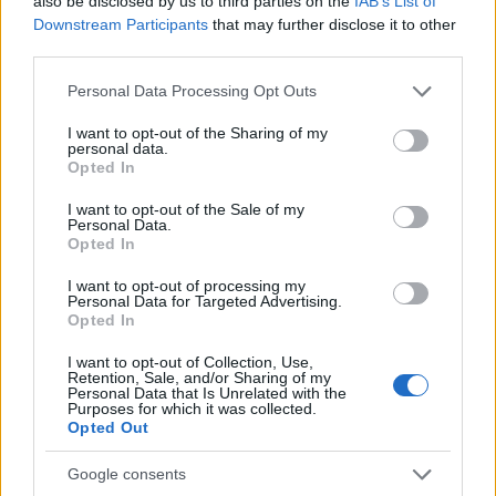
also be disclosed by us to third parties on the
IAB’s List of
kíséri az előadókat - olvasható a BBC
Downstream Participants
that may further disclose it to other
hírszolgálatának honlapján.
third parties.
Forrás:
MTI
Please note that this website/app uses one or more Google
Personal Data Processing Opt Outs
services and may gather and store information including but
not limited to your visit or usage behaviour. You may click to
I want to opt-out of the Sharing of my
personal data.
grant or deny consent to Google and its third-party tags to
Opted In
use your data for below specified purposes in below Google
consent section.
Zene
Opera
I want to opt-out of the Sale of my
Personal Data.
Opted In
I want to opt-out of processing my
Personal Data for Targeted Advertising.
Opted In
I want to opt-out of Collection, Use,
Retention, Sale, and/or Sharing of my
Personal Data that Is Unrelated with the
JJ MEGNYERTE AZ EUROVÍZIÓS DALFESZTIVÁLT,
Purposes for which it was collected.
MELYBEN A BUDAPEST SCORING ORCHESTRA IS
Opted Out
KÖZREMŰKÖDÖTT
Google consents