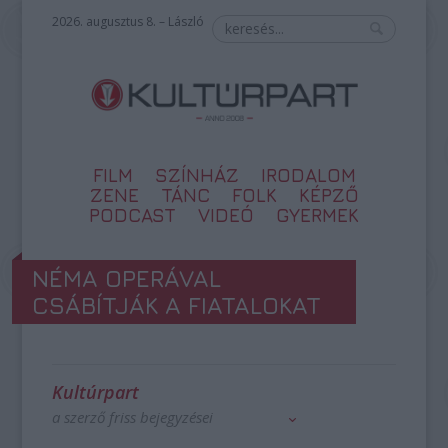
2026. augusztus 8. – László
FILM
SZÍNHÁZ
IRODALOM
ZENE
TÁNC
FOLK
KÉPZŐ
PODCAST
VIDEÓ
GYERMEK
NÉMA OPERÁVAL
CSÁBÍTJÁK A FIATALOKAT
Kultúrpart
a szerző friss bejegyzései