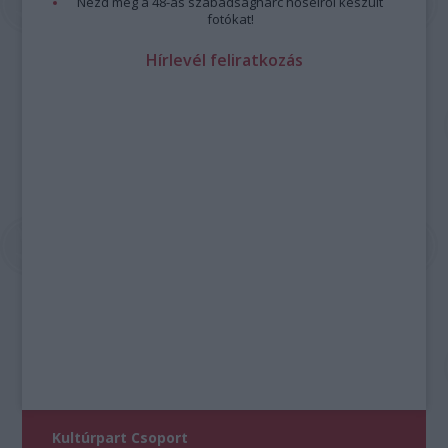
Nézd meg a 48-as szabadságharc hőseiről készült
fotókat!
Hírlevél feliratkozás
Kultúrpart Csoport