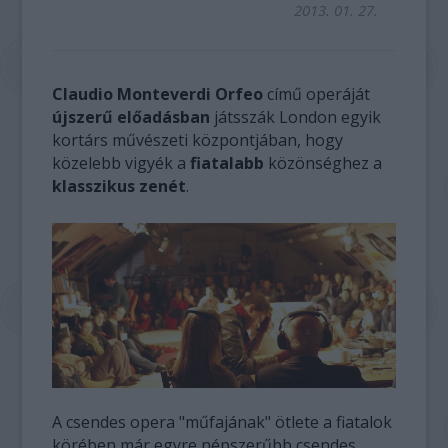
2013. 01. 27.
Claudio Monteverdi Orfeo
című operáját
újszerű előadásban
játsszák London egyik
kortárs művészeti központjában, hogy
közelebb vigyék a
fiatalabb
közönséghez a
klasszikus zenét
.
A csendes opera "műfajának" ötlete a fiatalok
körében már egyre népszerűbb csendes