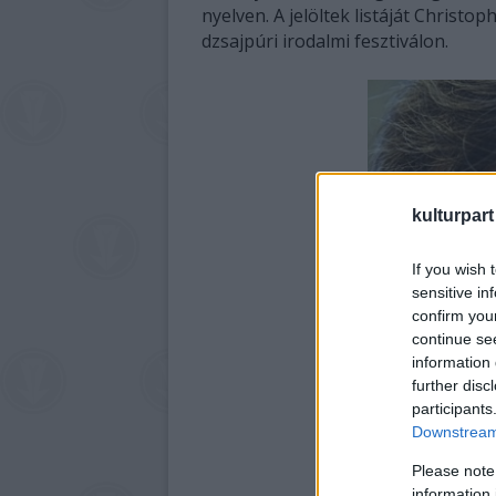
nyelven. A jelöltek listáját Christo
dzsajpúri irodalmi fesztiválon.
kulturpart
If you wish 
sensitive in
confirm you
continue se
information 
further disc
participants
Downstream 
Please note
information 