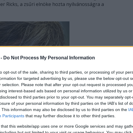
pher Ricks, a zsűri elnöke hozta nyilvánosságra a
 -
Do Not Process My Personal Information
to opt-out of the sale, sharing to third parties, or processing of your per
formation for targeted advertising by us, please use the below opt-out s
r selection. Please note that after your opt-out request is processed y
eing interest-based ads based on personal information utilized by us or
disclosed to third parties prior to your opt-out. You may separately opt-
losure of your personal information by third parties on the IAB’s list of
. This information may also be disclosed by us to third parties on the
IA
Participants
that may further disclose it to other third parties.
 that this website/app uses one or more Google services and may gath
including but not limited to your visit or usage behaviour. You may click 