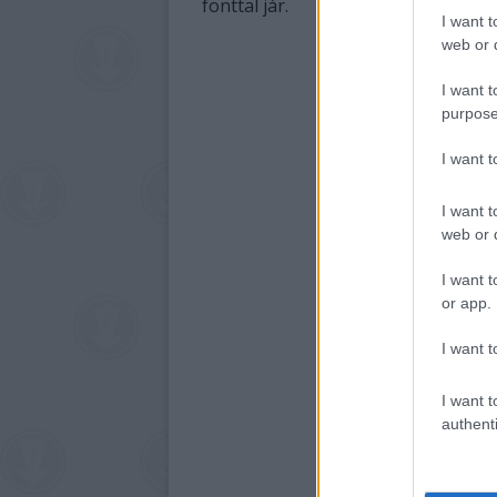
fonttal jár.
I want t
web or d
I want t
purpose
I want 
I want t
web or d
I want t
or app.
I want t
I want t
authenti