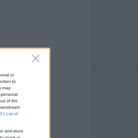
sonal or
ection to
ou may
 personal
out of the
 downstream
B’s List of
er and store
to grant or