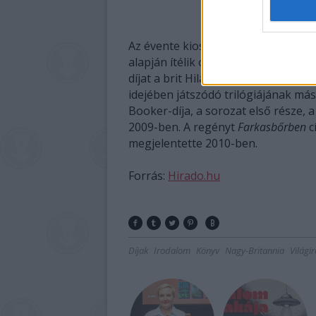
Az oro
Az évente kiosztott Man Booker-dí
alapján ítélik oda, hanem az író 
díjat a brit Hilary Mantel kapta a
Br
idejében játszódó trilógiájának má
Booker-díja, a sorozat első része, 
2009-ben. A regényt
Farkasbőrben
c
megjelentette 2010-ben.
Forrás:
Hirado.hu
Díjak
Irodalom
Könyv
Nagy-Britannia
Világi