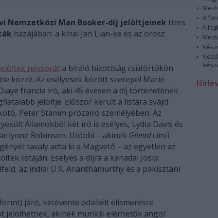
Mezt
A fo
 évi Nemzetközi Man Booker-díj jelöltjeinek
tízes
A leg
ták
hazájában: a kínai Jan Lian-ke és az orosz
Mezt
Kész
Nézd
készü
jelöltek névsorát
a bíráló bizottság csütörtökön
tte közzé. Az esélyesek között szerepel Marie
Hírle
iaye francia író, aki 45 évesen a díj történetének
gfiatalabb jelöltje. Először került a listára svájci
kotó, Peter Stamm prózaíró személyében. Az
yesült Államokból két író is esélyes, Lydia Davis és
rilynne Robinson. Utóbbi – akinek
Gilead
című
gényét tavaly adta ki a Magvető – az egyetlen az
öltek listáján. Esélyes a díjra a kanadai Josip
feld, az indiai U.R. Ananthamurthy és a pakisztáni
forint) járó, kétévente odaítélt elismerésre
t jelölhetnek, akinek munkái elérhetők angol