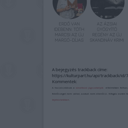
ERDŐ VAN
AZ ÁZSIAI
IDEBENN: TÓTH
GYÓGYÍTÓ
MARCSI AZ ÚJ
REGÉNY AZ ÚJ
MARGÓ-DÍJAS
SKANDINÁV KRIMI
A bejegyzés trackback címe:
https://kulturpart.hu/api/trackback/id
Kommentek:
A hozzászólások a
vonatkozó jogszabályok
értelmében felhas
felelősséget nem vállal, azokat nem ellenőrzi. Kifogás esetén 
tájékoztatóban
.