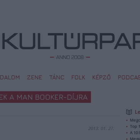
ODALOM
ZENE
TÁNC
FOLK
KÉPZŐ
PODCA
SEK A MAN BOOKER-DÍJRA
L
Megd
Top 1
2013. 01. 27.
A 10 
Megj