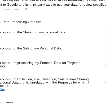
 to Google and its third-party tags to use your data for below specifi
ogle consent section.
l Data Processing Opt Outs
o opt-out of the Sharing of my personal data.
A kínai jelölt: Jan Lian
In
 közül választották ki a jelölteket a díjra, amelyet
o opt-out of the Sale of my Personal Data.
télni. A zsűriben Christopher Ricks
In
író-esszéista, Aminatta Forna író,
to opt-out of processing my Personal Data for Targeted
ró és Tim Parks író kapott helyet.
ing.
In
-ben Alice Munro, 2007-ben Chinua Achebe kapta,
o opt-out of Collection, Use, Retention, Sale, and/or Sharing
mail Kadaré albán író, költő, esszéíró vehette át az
ersonal Data that Is Unrelated with the Purposes for which it
lected.
Out
s, és amennyiben lehetséges, a győztes
ói közül ki kapja az elismerést. A különdíj 15 ezer
consents