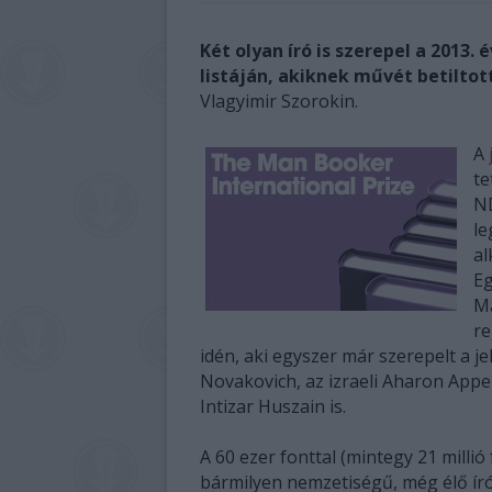
Két olyan író is szerepel a 2013.
listáján, akiknek művét betiltot
Vlagyimir Szorokin.
A
te
ND
le
al
Eg
Ma
re
idén, aki egyszer már szerepelt a jel
Novakovich, az izraeli Aharon Appel
Intizar Huszain is.
A 60 ezer fonttal (mintegy 21 millió 
bármilyen nemzetiségű, még élő író