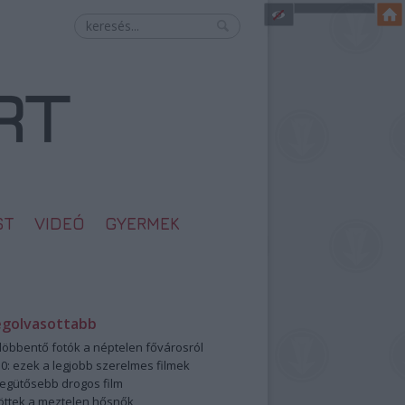
ST
VIDEÓ
GYERMEK
egolvasottabb
öbbentő fotók a néptelen fővárosról
0: ezek a legjobb szerelmes filmek
legütősebb drogos film
öttek a meztelen hősnők