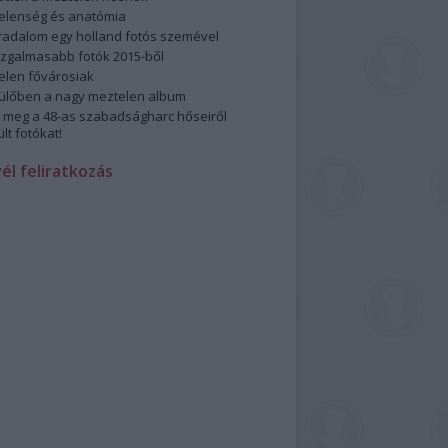
elenség és anatómia
rradalom egy holland fotós szemével
izgalmasabb fotók 2015-ből
elen fővárosiak
ülőben a nagy meztelen album
 meg a 48-as szabadságharc hőseiről
lt fotókat!
vél feliratkozás