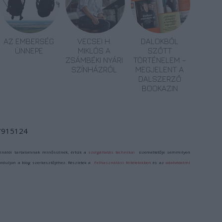
AZ EMBERSÉG
VECSEI H.
DALOKBÓL
ÜNNEPE
MIKLÓS A
SZŐTT
ZSÁMBÉKI NYÁRI
TÖRTÉNELEM –
SZÍNHÁZRÓL
MEGJELENT A
DALSZERZŐ
BOOKAZIN
/7915124
ználói tartalomnak minősülnek, értük a
szolgáltatás technikai
üzemeltetője semmilyen
forduljon a blog szerkesztőjéhez. Részletek a
Felhasználási feltételekben
és az
adatvédelmi