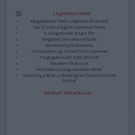
Legolvasottabb
Megdöbbentő fotók a néptelen fővárosról
Top 10: ezek a legjobb szerelmes filmek
A 10 legütősebb drogos film
Megjöttek a meztelen hősnők
Meztelenség és anatómia
A forradalom egy holland fotós szemével
A legizgalmasabb fotók 2015-ből
Meztelen fővárosiak
Készülőben a nagy meztelen album
Nézd meg a 48-as szabadságharc hőseiről készült
fotókat!
Hírlevél feliratkozás