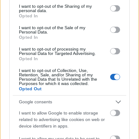
not limited to your visit or usage behaviour. You may click to
I want to opt-out of the Sharing of my
personal data.
grant or deny consent to Google and its third-party tags to
Opted In
use your data for below specified purposes in below Google
consent section.
I want to opt-out of the Sale of my
Personal Data.
Fotó: bondmovies.com
Opted In
I want to opt-out of processing my
Az Ian Fleminget játsszó Dominic Cooper
Personal Data for Targeted Advertising.
mellett a főbb szerepeket Lara Pulver,
Opted In
Annabelle Wallis, Lesley Manville, Anna
I want to opt-out of Collection, Use,
Chancellor, Samuel West és Rupert Evans
Retention, Sale, and/or Sharing of my
alakítják. A filmet a tervek szerint még az idén
Personal Data that Is Unrelated with the
Purposes for which it was collected.
bemutatják.
Opted Out
Forrás:
MTI
Google consents
I want to allow Google to enable storage
related to advertising like cookies on web or
device identifiers in apps.
Film
Budapest
Sorozatok
James Bond
Forgatás
I want to allow my user data to be sent to