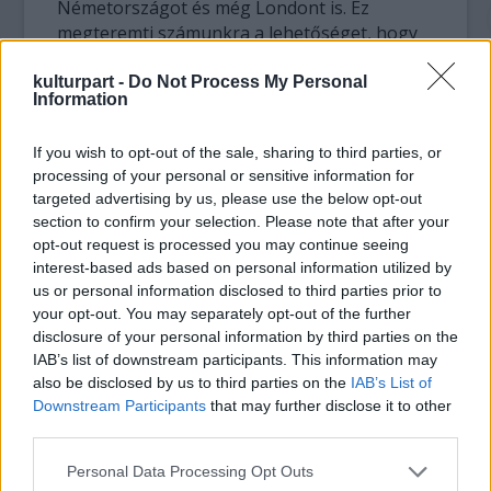
Németországot és még Londont is. Ez
megteremti számunkra a lehetőséget, hogy
ezt a produkciót bármelyik James Bond
filmhez hasonlóan nagyjátékfilmnek kijáró
kulturpart -
Do Not Process My Personal
Information
színvonalon forgathassuk" - idézi a producert
a közlemény.
If you wish to opt-out of the sale, sharing to third parties, or
processing of your personal or sensitive information for
A produkcióban megelevenednek a 007-es
targeted advertising by us, please use the below opt-out
ügynök alkotójának fiatalkori kalandjai,
section to confirm your selection. Please note that after your
akinek élete hasonlóan izgalmas,
opt-out request is processed you may continue seeing
eseménydús és szexuálisan túlfűtött volt,
interest-based ads based on personal information utilized by
akár világhírű alkotása - olvasható a
us or personal information disclosed to third parties prior to
közleményben.
your opt-out. You may separately opt-out of the further
disclosure of your personal information by third parties on the
IAB’s list of downstream participants. This information may
also be disclosed by us to third parties on the
IAB’s List of
Downstream Participants
that may further disclose it to other
third parties.
Please note that this website/app uses one or more Google
Personal Data Processing Opt Outs
services and may gather and store information including but