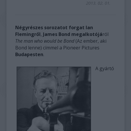
2013. 02. 01.
Négyrészes sorozatot forgat Ian
Flemingről
,
James Bond megalkotójá
ról
The man who would be Bond
(Az ember, aki
Bond lenne) címmel a Pioneer Pictures
Budapesten
.
A gyártó