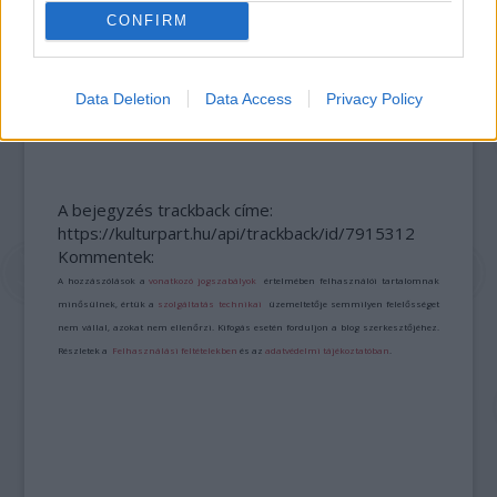
CONFIRM
Data Deletion
Data Access
Privacy Policy
LÉTEZIK GYÓGYÍTÓ MÚZEUM?!
A bejegyzés trackback címe:
https://kulturpart.hu/api/trackback/id/7915312
Kommentek:
A hozzászólások a
vonatkozó jogszabályok
értelmében felhasználói tartalomnak
minősülnek, értük a
szolgáltatás technikai
üzemeltetője semmilyen felelősséget
nem vállal, azokat nem ellenőrzi. Kifogás esetén forduljon a blog szerkesztőjéhez.
Részletek a
Felhasználási feltételekben
és az
adatvédelmi tájékoztatóban
.