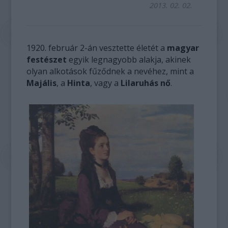
2013. 02. 02.
1920. február 2-án vesztette életét
a
magyar
festészet
egyik legnagyobb alakja, akinek
olyan alkotások fűződnek a nevéhez, mint a
Majális
, a
Hinta
, vagy a
Lilaruhás nő
.