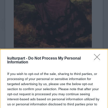
1845. július 4-én született Szinye-Újfalun.
kulturpart -
Do Not Process My Personal
Régi nemesi család sarja volt, apja Sáros
Information
vármegye alispánja majd főispánja, aki
támogatta Szinyei Merse Pál
If you wish to opt-out of the sale, sharing to third parties, or
festőszándékát, így 1864-ben beíratta a
processing of your personal or sensitive information for
fiút a müncheni akadémiára.
targeted advertising by us, please use the below opt-out
section to confirm your selection. Please note that after your
opt-out request is processed you may continue seeing
Szinyeit az ember és táj kapcsolata, a
interest-based ads based on personal information utilized by
természeti valóság gyöngéd szépségeinek
us or personal information disclosed to third parties prior to
örömteli megragadása foglalkoztatta. A