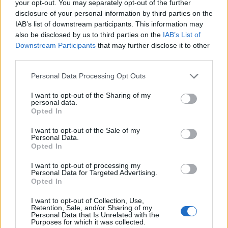
your opt-out. You may separately opt-out of the further
magyar plen air festészet
disclosure of your personal information by third parties on the
megteremtőjeként emlékezünk rá, aki a
IAB’s list of downstream participants. This information may
modern festészet első nagy
also be disclosed by us to third parties on the
IAB’s List of
képviselőjeként a nyugat-európai -
Downstream Participants
that may further disclose it to other
elsősorban is a francia - kortársakkal egy
third parties.
időben fedezte föl a szabad levegő, a
Please note that this website/app uses one or more Google
napfény festői ábrázolásának lehetőségét,
Personal Data Processing Opt Outs
services and may gather and store information including but
s teremtette meg gazdag színvilágú
not limited to your visit or usage behaviour. You may click to
I want to opt-out of the Sharing of my
realista táj- és portréművészetét.
personal data.
grant or deny consent to Google and its third-party tags to
Opted In
forrás:
mek.oszk.hu
use your data for below specified purposes in below Google
consent section.
I want to opt-out of the Sale of my
Personal Data.
Opted In
I want to opt-out of processing my
Festészet
Képzőművészet
Magyarok
Képző
Personal Data for Targeted Advertising.
Opted In
I want to opt-out of Collection, Use,
Retention, Sale, and/or Sharing of my
Personal Data that Is Unrelated with the
Purposes for which it was collected.