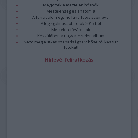
Megjöttek a meztelen hősnők
Meztelenség és anatómia
A forradalom egy holland fotós szemével
A legizgalmasabb fotók 2015-ből
Meztelen fővárosiak
Készülőben a nagy meztelen album
Nézd meg a 48-as szabadságharc hőseiről készült
fotókat!
Hírlevél feliratkozás