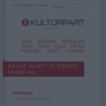
2026. augusztus 7. – Ibolya
FILM
SZÍNHÁZ
IRODALOM
ZENE
TÁNC
FOLK
KÉPZŐ
PODCAST
VIDEÓ
GYERMEK
93 ÉVE HUNYT EL SZINYEI
MERSE PÁL
Kultúrpart
a szerző friss bejegyzései