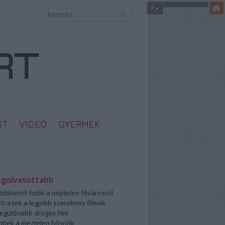
ST
VIDEÓ
GYERMEK
egolvasottabb
öbbentő fotók a néptelen fővárosról
0: ezek a legjobb szerelmes filmek
legütősebb drogos film
öttek a meztelen hősnők