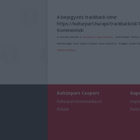
A bejegyzés trackback címe:
https://kulturpart.hu/api/trackback/id
Kommentek:
A hozzászólások a
vonatkozó jogszabályok
értelmében felhas
felelősséget nem vállal, azokat nem ellenőrzi. Kifogás esetén 
tájékoztatóban
.
Kultúrpart Csoport
Kap
Kultúrpart Kommunikáció
Impr
Rólunk
Partn