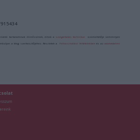
/7915434
ználói tartalomnak minősülnek, értük a
szolgáltatás technikai
üzemeltetője semmilyen
forduljon a blog szerkesztőjéhez. Részletek a
Felhasználási feltételekben
és az
adatvédelmi
csolat
esszum
ereink