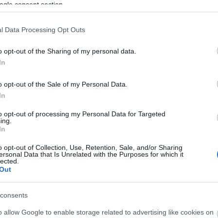
ogle consent section.
lják, egyebek közt ideológiai törésvonalak is
usan a hidegháborúról szóló filmek esetén. Lehet,
 kell, de ha helyesebb képet adnak az országról a
l Data Processing Opt Outs
esebb lesz a munkájuk – olvasható a cikkben.
o opt-out of the Sharing of my personal data.
megosztja a kínai lakosságot csakúgy, mint a
In
 mérete és a bevételre való lehetséges hatása miatt
ák szerint Kína a hollywoodi filmek egyik legnagyobb
o opt-out of the Sale of my Personal Data.
özelítették a kétmilliárd dollárt, tavaly az ebből
In
t a hárommilliárd dollárt is meghaladja majd.
to opt-out of processing my Personal Data for Targeted
ing.
mát a kínai vezetés tavaly a korábbi 20-ról 34-re
In
ánt megelőzve – a világ második legnagyobb
o opt-out of Collection, Use, Retention, Sale, and/or Sharing
ok meghaladták a 17 milliárd jüant (595 milliárd
ersonal Data that Is Unrelated with the Purposes for which it
lected.
növekedést felmutatva. A teljes jegybevétel több
Out
ásából származott.
consents
o allow Google to enable storage related to advertising like cookies on