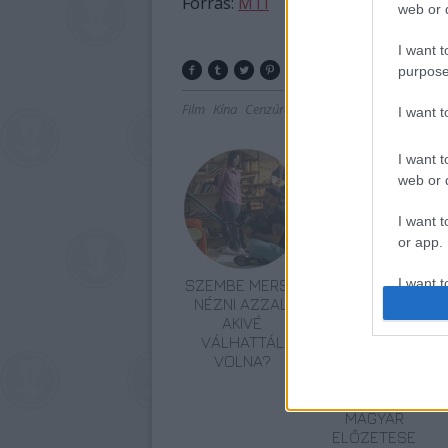
Forrás:
MTI
web or d
I want t
purpose
Film
Kína
Cenzúra
I want 
I want t
web or d
I want t
or app.
I want t
SZEMBE MERSZ
TERMÉSZETFELETT
NÉZNI AZZAL,
ERŐK ÉS
AKIVÉ
ELFELEDETT
I want t
VÁLHATTÁL
TITKOK: ITT A
authenti
VOLNA?
SHELBY OAKS –
A GONOSZ
NYOMÁBAN
MAGYAR
ELŐZETESE