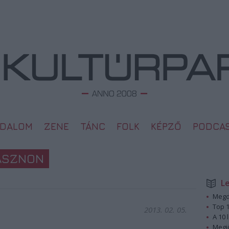
ODALOM
ZENE
TÁNC
FOLK
KÉPZŐ
PODCA
VÁSZNON
L
Megd
Top 1
2013. 02. 05.
A 10 
Megj