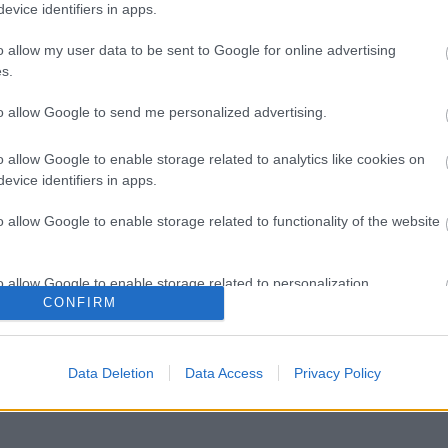
evice identifiers in apps.
o allow my user data to be sent to Google for online advertising
s.
to allow Google to send me personalized advertising.
o allow Google to enable storage related to analytics like cookies on
evice identifiers in apps.
o allow Google to enable storage related to functionality of the website
o allow Google to enable storage related to personalization.
I
SZÁGULDÁS,
ŐRÜLT NAP,
AZ ÉV EGYIK
SÁRKÁNYOK,
ŐRÜLT FILM: JÖN
LEGJOBBAN
CONFIRM
ROSSZFIÚK – A
A RANDOM!
VÁRT FILMJE
o allow Google to enable storage related to security, including
NYÁR 10
TAROLT A
cation functionality and fraud prevention, and other user protection.
LEGKEDVELTEBB
CINEFESTEN
Data Deletion
Data Access
Privacy Policy
MOZIJA
MAGYARORSZÁGON