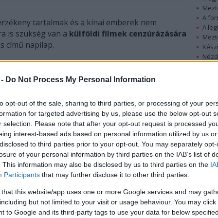
Mezt
A fo
 érzékeny tartalmak és a kínai emberek nem
A leg
ra is szükség van a
külföldi filmek cenzúrázására
Mezt
es című napilap.
Kész
Nézd
készü
A kínai cenzúra nem egyedülálló jelenség a
világon, mértéke ráadásul jelentősen csökkent az
 -
Do Not Process My Personal Information
Hírle
elmúlt években – jegyzi meg a lap, amely a
legújabb James Bond-film, a Skyfall egyes
to opt-out of the sale, sharing to third parties, or processing of your per
jeleneteinek kivágása, illetve párbeszédeinek
formation for targeted advertising by us, please use the below opt-out s
megváltoztatása kiváltotta társadalmi felhördülés
r selection. Please note that after your opt-out request is processed y
okán közölt cikket angol nyelvű kiadásában a kínai
eing interest-based ads based on personal information utilized by us or
disclosed to third parties prior to your opt-out. You may separately opt-
filmcenzúráról. A lap megjegyzi: a cenzúra a mai
losure of your personal information by third parties on the IAB’s list of
napig hiányzó besorolási rendszer, valamint az
. This information may also be disclosed by us to third parties on the
IA
országban tiltott érzékeny tartalmak, például a
Participants
that may further disclose it to other third parties.
pornográf elemek gyakori megjelenése miatt
szükséges.
 that this website/app uses one or more Google services and may gath
including but not limited to your visit or usage behaviour. You may click 
, hogy a nyugati filmekben a kínai embereket vagy
 to Google and its third-party tags to use your data for below specifi