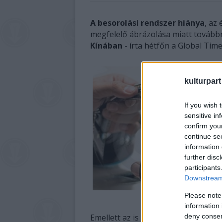
A besorolási rendszer hiánya
, az
megfelelő ábrázolása miatt tovább
Kínában
- írta hétfőn a Global Tim
kulturpart
If you wish 
sensitive in
confirm you
continue se
information 
further disc
participants
Downstream 
Please note
information 
Emellett az is komoly gondot jelent
deny consent