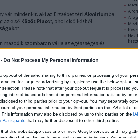
Mezt
A fo
y vár mindenkit, aki az Erzsébet téri
Akvárium
ba
A leg
g az első
Közös Piac
ot, ahol első kézből
Mezt
mságok
at.
Kész
Nézd
készü
en második szombaton várja az egészséges és
melői finomságokra vágyó érdeklődőket. Lesz
Hírle
ldség, gyümölcs, lekvár, süti, fűszerek, és még
 -
Do Not Process My Personal Information
etettel készült finomság!
to opt-out of the sale, sharing to third parties, or processing of your per
l az, hogy minél többen helyi termelőktől és
formation for targeted advertising by us, please use the below opt-out s
 A piacon kizárólag egészséges ételeket,
r selection. Please note that after your opt-out request is processed y
rtósítószerek, káros növényvédő-szerek és
eing interest-based ads based on personal information utilized by us or
disclosed to third parties prior to your opt-out. You may separately opt-
losure of your personal information by third parties on the IAB’s list of
. This information may also be disclosed by us to third parties on the
IA
Participants
that may further disclose it to other third parties.
 that this website/app uses one or more Google services and may gath
including but not limited to your visit or usage behaviour. You may click 