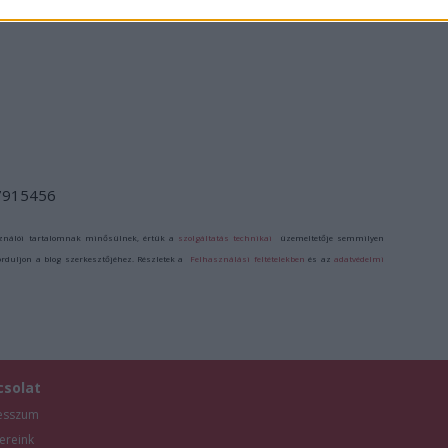
/7915456
ználói tartalomnak minősülnek, értük a
szolgáltatás technikai
üzemeltetője semmilyen
forduljon a blog szerkesztőjéhez. Részletek a
Felhasználási feltételekben
és az
adatvédelmi
csolat
esszum
ereink