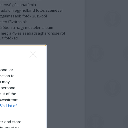
elenség és anatómia
rradalom egy holland fotós szemével
izgalmasabb fotók 2015-ből
elen fővárosiak
ülőben a nagy meztelen album
 meg a 48-as szabadságharc hőseiről
lt fotókat!
vél feliratkozás
sonal or
ection to
ou may
 personal
out of the
 downstream
B’s List of
er and store
to grant or