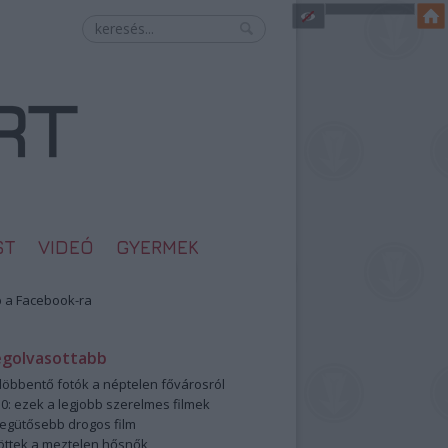
ST
VIDEÓ
GYERMEK
 a Facebook-ra
egolvasottabb
öbbentő fotók a néptelen fővárosról
0: ezek a legjobb szerelmes filmek
legütősebb drogos film
öttek a meztelen hősnők