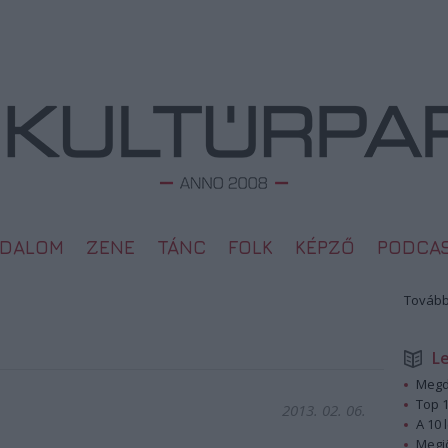
ODALOM
ZENE
TÁNC
FOLK
KÉPZŐ
PODCA
Tovább
L
Megd
Top 1
2013. 02. 06.
A 10 
Megj