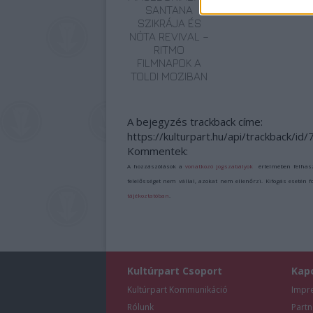
SANTANA
SZIKRÁJA ÉS
NÓTA REVIVAL –
RITMO
FILMNAPOK A
TOLDI MOZIBAN
A bejegyzés trackback címe:
https://kulturpart.hu/api/trackback/id
Kommentek:
A hozzászólások a
vonatkozó jogszabályok
értelmében felhas
felelősséget nem vállal, azokat nem ellenőrzi. Kifogás esetén 
tájékoztatóban
.
Kultúrpart Csoport
Kap
Kultúrpart Kommunikáció
Impr
Rólunk
Partn