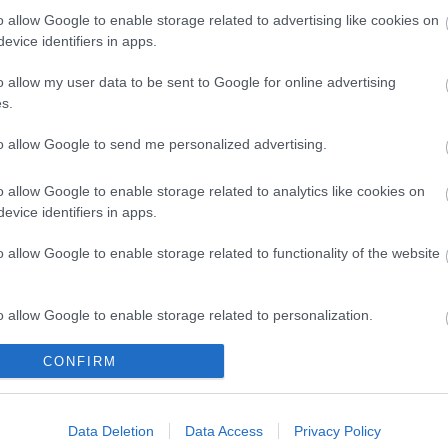
n az e-mail címen:
kozospiac@mentha.hu
o allow Google to enable storage related to advertising like cookies on
evice identifiers in apps.
ző, de erősen ajánlott!
o allow my user data to be sent to Google for online advertising
s.
to allow Google to send me personalized advertising.
o allow Google to enable storage related to analytics like cookies on
evice identifiers in apps.
o allow Google to enable storage related to functionality of the website
o allow Google to enable storage related to personalization.
CONFIRM
o allow Google to enable storage related to security, including
cation functionality and fraud prevention, and other user protection.
Data Deletion
Data Access
Privacy Policy