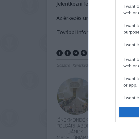
Jelentkezni február 20-ig lehet, eze
I want t
web or d
Az érkezés üres kosárral nem kötele
I want t
További információkat
ITT
találtok!
purpose
I want 
I want t
Gasztro
Kereskedelem
Akvárium
Lavór
web or d
I want t
or app.
I want t
I want t
authenti
ÉNEKMONDÓK A
POLGÁRHÁBORÚBAN,
DÁNOK
MACEDÓNIÁBAN,