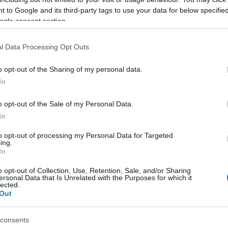
 to Google and its third-party tags to use your data for below specifi
ogle consent section.
l Data Processing Opt Outs
o opt-out of the Sharing of my personal data.
 őstermelők és kis manufaktúrák jelentkezését
In
 származó, minőségi alapanyagokból készülő
sztésű zöldséget, gyümölcsöt, fűszereket és más
o opt-out of the Sale of my Personal Data.
esztül, a csokiig) kínálnak az érdeklődők számára.
In
i felszereléseket készítők jelentkezését is várják.
to opt-out of processing my Personal Data for Targeted
ing.
ásárral azt szeretnék elérni, hogy a piacra járás
In
egbízható forrásból származó hozzávalók
o opt-out of Collection, Use, Retention, Sale, and/or Sharing
égi élményt teremtve szórakozást is nyújtson a
ersonal Data that Is Unrelated with the Purposes for which it
lected.
Out
consents