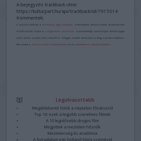
A bejegyzés trackback címe:
https://kulturpart.hu/api/trackback/id/7915514
Kommentek:
A hozzászólások a
vonatkozó jogszabályok
értelmében felhasználói tartalomnak
minősülnek, értük a
szolgáltatás technikai
üzemeltetője semmilyen felelősséget
nem vállal, azokat nem ellenőrzi. Kifogás esetén forduljon a blog szerkesztőjéhez.
Részletek a
Felhasználási feltételekben
és az
adatvédelmi tájékoztatóban
.
Legolvasottabb
Megdöbbentő fotók a néptelen fővárosról
Top 10: ezek a legjobb szerelmes filmek
A 10 legütősebb drogos film
Megjöttek a meztelen hősnők
Meztelenség és anatómia
A forradalom egy holland fotós szemével