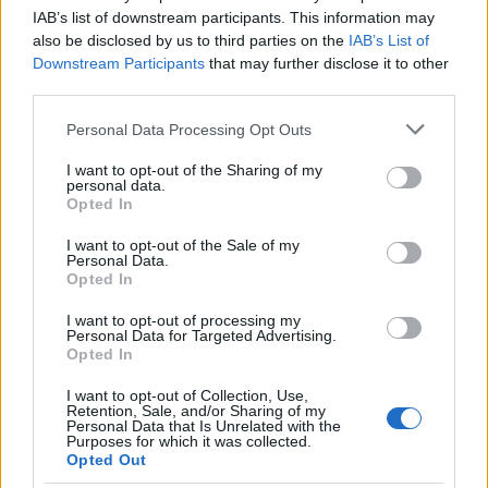
alatt pilótaképzésen esett át, de súlyos
IAB’s list of downstream participants. This information may
betegségeket szedett össze, és kis híján
also be disclosed by us to third parties on the
IAB’s List of
Downstream Participants
that may further disclose it to other
életét vesztette. 1948-ban ő készítette Alec
third parties.
Guinness emlékezetes Fagin-maszkját David
Lean
Twist Oliver
című filmjéhez. Később Lean
Please note that this website/app uses one or more Google
Personal Data Processing Opt Outs
Híd a Kwai folyón
című, Srí Lankán forgatott
services and may gather and store information including but
produkciójában is dolgozott 1957-ben. Ez egy
not limited to your visit or usage behaviour. You may click to
I want to opt-out of the Sharing of my
personal data.
közlekedési baleset miatt ismét majdnem az
grant or deny consent to Google and its third-party tags to
Opted In
életébe került. Stanley Kubrick hidegháborús
use your data for below specified purposes in below Google
consent section.
szatírájában, a
Dr. Strangelove
című filmben
I want to opt-out of the Sale of my
Personal Data.
három különböző arcot készítet Peter
Opted In
Sellersnek, a
2001 - Űrodüsszeiában
pedig a
majmos jelenet megtervezését bízta rá a
I want to opt-out of processing my
Personal Data for Targeted Advertising.
rendező.
Opted In
A Star Wars-univerzum megszületésében
I want to opt-out of Collection, Use,
Retention, Sale, and/or Sharing of my
szintén fontos szerepet játszott. Neki
Personal Data that Is Unrelated with the
köszönhetik a rajongók Yoda mellett
Purposes for which it was collected.
Opted Out
Chewbacca és Jabba figuráját. Felesége, Kay