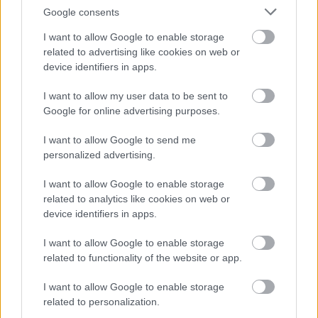
tavaly hunyt el, és három fiát is elvesztette. Az
Google consents
Új-Zélandon élő Michelle-lel együtt hét
unokája és számos dédunokája gyászolja.
I want to allow Google to enable storage
related to advertising like cookies on web or
Forrás:
MTI
device identifiers in apps.
I want to allow my user data to be sent to
Google for online advertising purposes.
I want to allow Google to send me
Star Wars
Film
Gyász
2001: Űrodüsszeia
Hollywoodi
filmipar
personalized advertising.
I want to allow Google to enable storage
related to analytics like cookies on web or
device identifiers in apps.
I want to allow Google to enable storage
related to functionality of the website or app.
SZEMBE MERSZ NÉZNI AZZAL, AKIVÉ
I want to allow Google to enable storage
VÁLHATTÁL VOLNA?
related to personalization.