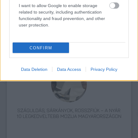
I want to allow Google to enable storage
related to security, including authentication
functionality and fraud prevention, and other
user protection.
TERMÉSZETFELETTI ERŐK ÉS ELFELEDETT
CONFIRM
TITKOK: ITT A SHELBY OAKS – A GONOSZ
NYOMÁBAN MAGYAR ELŐZETESE
Data Deletion
Data Access
Privacy Policy
SZÁGULDÁS, SÁRKÁNYOK, ROSSZFIÚK – A NYÁR
10 LEGKEDVELTEBB MOZIJA MAGYARORSZÁGON