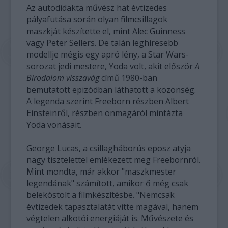
Az autodidakta művész hat évtizedes
pályafutása során olyan filmcsillagok
maszkját készítette el, mint Alec Guinness
vagy Peter Sellers. De talán leghíresebb
modellje mégis egy apró lény, a Star Wars-
sorozat jedi mestere, Yoda volt, akit először
A
Birodalom visszavág
című 1980-ban
bemutatott epizódban láthatott a közönség.
A legenda szerint Freeborn részben Albert
Einsteinről, részben önmagáról mintázta
Yoda vonásait.
George Lucas, a csillagháborús eposz atyja
nagy tisztelettel emlékezett meg Freebornról.
Mint mondta, már akkor "maszkmester
legendának" számított, amikor ő még csak
belekóstolt a filmkészítésbe. "Nemcsak
évtizedek tapasztalatát vitte magával, hanem
végtelen alkotói energiáját is. Művészete és