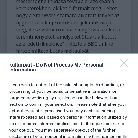
mesterségbeli tudása tovább él azokban a
karakterekben, akiket ő formált meg. Lehet,
hogy a Star Wars számára alkotott lényeit az
új generációk új köntösben jelenítik majd
meg, de szívükben örökre megőrzik azokat a
teremtményeket, amelyeket Stuart alkotott
az eredeti filmekhez" - idézte a BBC online
hírszolgáltató Lucas méltatását.
Freeborn 1914-ben született Leystone-ban,
kulturpart -
Do Not Process My Personal
Information
London keleti részén. Nem akart biztosítási
ügynök apja nyomába lépni, úgy érezte, hogy
If you wish to opt-out of the sale, sharing to third parties, or
egészen más úton kell elindulnia. Az 1930-as
processing of your personal or sensitive information for
évektől dolgozott a Denham filmstúdióban
targeted advertising by us, please use the below opt-out
Alexander Korda felügyelete alatt. "Attól
section to confirm your selection. Please note that after your
kezdve egy percre sem álltam meg" -
opt-out request is processed you may continue seeing
emlékezett vissza később.
interest-based ads based on personal information utilized by
us or personal information disclosed to third parties prior to
Olyan filmsztárok maszkjait alkotta meg, mint
your opt-out. You may separately opt-out of the further
Marlene Dietrich és Vivien Leigh. A háború
disclosure of your personal information by third parties on the