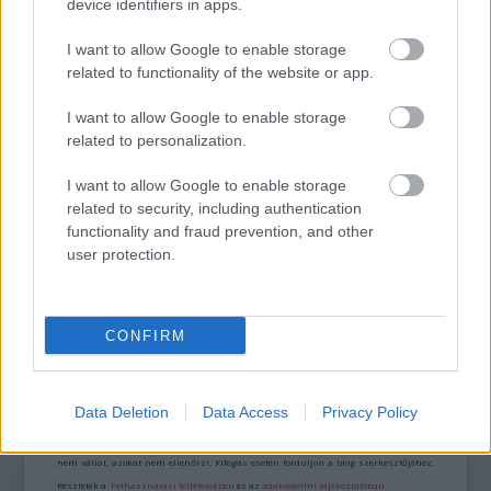
device identifiers in apps.
I want to allow Google to enable storage
SZAVAKKAL FESTENI
related to functionality of the website or app.
I want to allow Google to enable storage
related to personalization.
I want to allow Google to enable storage
related to security, including authentication
functionality and fraud prevention, and other
AZ EMBERSÉG ÜNNEPE
user protection.
CONFIRM
A bejegyzés trackback címe:
https://kulturpart.hu/api/trackback/id/7915750
Kommentek:
Data Deletion
Data Access
Privacy Policy
A hozzászólások a
vonatkozó jogszabályok
értelmében felhasználói tartalomnak
minősülnek, értük a
szolgáltatás technikai
üzemeltetője semmilyen felelősséget
nem vállal, azokat nem ellenőrzi. Kifogás esetén forduljon a blog szerkesztőjéhez.
Részletek a
Felhasználási feltételekben
és az
adatvédelmi tájékoztatóban
.