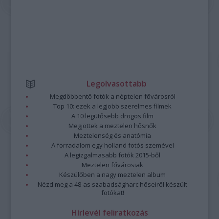
Legolvasottabb
Megdöbbentő fotók a néptelen fővárosról
Top 10: ezek a legjobb szerelmes filmek
A 10 legütősebb drogos film
Megjöttek a meztelen hősnők
Meztelenség és anatómia
A forradalom egy holland fotós szemével
A legizgalmasabb fotók 2015-ből
Meztelen fővárosiak
Készülőben a nagy meztelen album
Nézd meg a 48-as szabadságharc hőseiről készült
fotókat!
Hírlevél feliratkozás