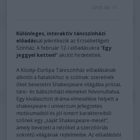
2013. 02. 11.
Különleges, interaktív táncszínházi
előadás
sal jelentkezik az Erzsébetligeti
Színház. A február 12-i előadásukra "
Egy
jeggyel ketten!
" akciót hirdetettek.
A Közép-Európa Táncszínház előadásának
alkotói a fiatalokhoz is szólnak: szeretnék
őket bevezetni Shakespeare világába prózai,
tánc- és bábszínházi elemeket felvonultatva.
Egy kiválasztott dráma elmesélése helyett a
shakespeare-i univerzum jellegzetes
motívumaiból és jól ismert karaktereiből
szőnek egy „saját Shakespeare-mesét",
amely bevezeti a nézőket a szerzőóriás
sokrétű világának rejtelmeibe. Az előadásból