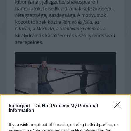
kibomlanak jellegzetes shakespeare-i
hangulatok, felsejlik a drámák sokszínűsége,
rétegzettsége, gazdagsága. A motívumok
között többek közt a
Rómeó és Júlia
, az
Othello
, a
Macbeth
, a
Szentivánéji álom
és a
királydrámák karakterei és viszonyrendszerei
szerepelnek.
kulturpart -
Do Not Process My Personal
Information
If you wish to opt-out of the sale, sharing to third parties, or
Február 12-én 15:00
-kor és
18:00
-kor is
processing of your personal or sensitive information for