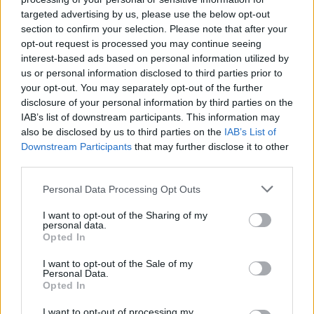
lesznek előadások, amelyekre a
targeted advertising by us, please use the below opt-out
leghűségesebb látogatóknak és a különleges
section to confirm your selection. Please note that after your
színházi élményt kedvelőknek
akció
t hirdet
opt-out request is processed you may continue seeing
az intézmény "
Egy jeggyel, ketten!
"
interest-based ads based on personal information utilized by
jeligével. Az 1000Ft/2 db belépő
us or personal information disclosed to third parties prior to
kedvezményre az info@kulturliget.hu címen
your opt-out. You may separately opt-out of the further
disclosure of your personal information by third parties on the
vagy a 401-3060 telefonon lehet regisztrálni.
IAB’s list of downstream participants. This information may
Rendező: Gergye Krisztián
also be disclosed by us to third parties on the
IAB’s List of
Downstream Participants
that may further disclose it to other
Koreográfus: Vlad'ka Malá
third parties.
Bábművész: Tárnok Marica
Please note that this website/app uses one or more Google
Personal Data Processing Opt Outs
services and may gather and store information including but
not limited to your visit or usage behaviour. You may click to
I want to opt-out of the Sharing of my
Előadók: Eller Gusztáv, Fábián Anikó, Frigy
personal data.
grant or deny consent to Google and its third-party tags to
Ádám, Hargitai Mariann, Horváth Adrienn,
Opted In
use your data for below specified purposes in below Google
Mádi László, Palcsó Nóra, Petrovics Sándor
consent section.
I want to opt-out of the Sale of my
és Tárnok Marica
Personal Data.
Opted In
Jelmez: Béres Móni
I want to opt-out of processing my